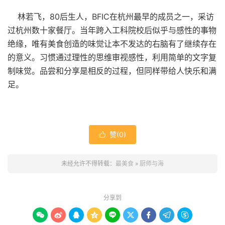
林若飞，80后生人，BFIC在杭州最早的成员之一，采访
过杭州数十家餐厅。当年跨入工科院校后似乎与感性的事物
绝缘，唯有美食创造的味觉让本不发达的右脑有了继续存在
的意义。习惯通过理性的思维审视感性，利用简单的文字复
制味觉。品尝和分享是相反的过程，但同样带给人快乐和满
足。
赞(
0
)

未经允许不得转载：
最美食
»
厨师与海
分享到








