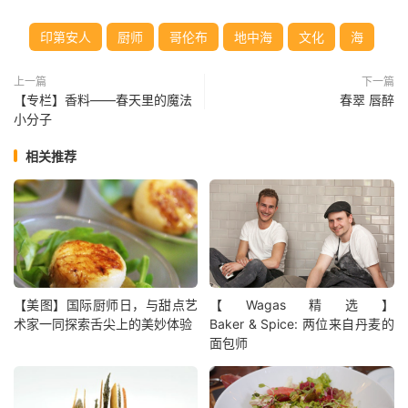
印第安人
厨师
哥伦布
地中海
文化
海
上一篇
下一篇
【专栏】香料——春天里的魔法
春翠 唇醉
小分子
相关推荐
【美图】国际厨师日，与甜点艺
【Wagas精选】
术家一同探索舌尖上的美妙体验
Baker & Spice: 两位来自丹麦的
面包师