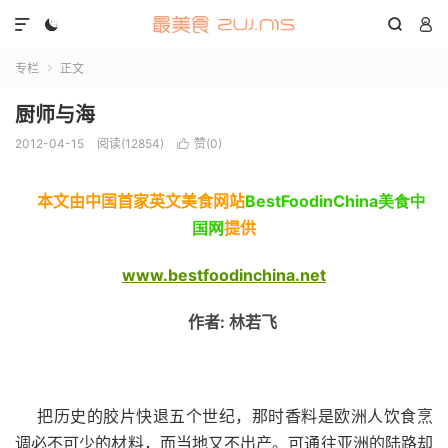




专栏
正文

厨师与海
2012-04-15
阅读(12854)
赞(
0
)

本文由中国首家英文美食网站
BestFoodinChina美食中
国网
提供
www.bestfoodinchina.net
作者: 林若飞
把历史的胶片快退五个世纪，那时香料是欧洲人饮食烹
调必不可少的材料，而当地又不出产。可通往亚洲的陆路却