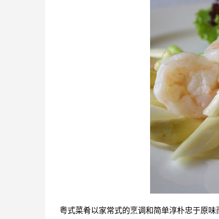
粤式菜肴以家常式的烹调和简单淳朴忠于原味