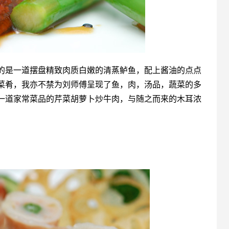
的是一道摆盘精致肉质白嫩的清蒸鲈鱼，配上酱油的点点
菜肴，我亦不禁为刘师傅呈现了鱼，肉，汤品，蔬菜的多
一道家常菜品的芹菜胡萝卜炒牛肉，与随之而来的木耳浓