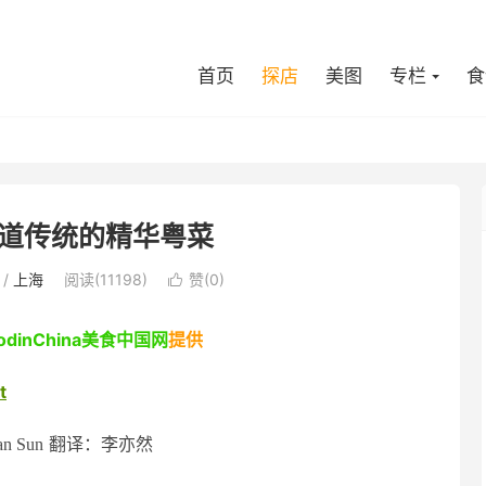
首页
探店
美图
专栏
食
 地道传统的精华粤菜
/
上海
阅读(11198)
赞(
0
)

oodinChina美食中国网
提供
t
翻译：李亦然
an Sun