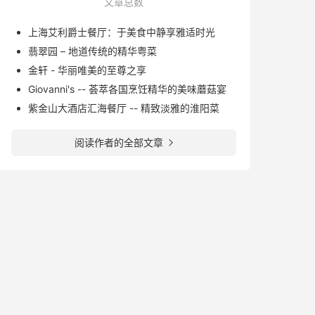
文章总数
上海艾利爵士餐厅：于美食中静享雅适时光
翡翠园 – 地道传统的精华粤菜
金轩 - 华丽唯美的至尊之享
Giovanni's -- 荟萃各国烹饪精华的美味蘑菇宴
紫金山大酒店汇海餐厅 -- 精致淡雅的淮阳菜
阅读作者的全部文章
