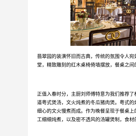
翡翠园的装潢怀旧而古典，传统的氛围令人宛
堂，精致雕刻的红木桌椅倚墙摆放，餐桌之间
正值入春时分，主厨刘师傅特意为我们推荐了
道粤式煲汤，文火炖煮的冬瓜猪肉煲。粤式的
细心的文火慢煮而成。作为晚餐呈现于餐桌上
工细细炖煮，以及密不透风的汤罐煲制，食材