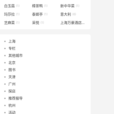
白玉菇
樟茶鸭
新中华菜
(1)
(1)
(1)
玛莎拉
泰姬亭
意大利
(1)
(1)
(6)
芝麻菜
采悦
上海万豪酒店
(1)
(1)
(1)
上海
专栏
其他城市
北京
图书
天津
广州
探店
推荐报导
杭州
活动