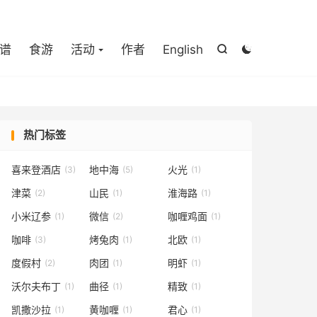

谱
食游
活动
作者
English


热门标签
喜来登酒店
地中海
火光
(3)
(5)
(1)
津菜
山民
淮海路
(2)
(1)
(1)
小米辽参
微信
咖喱鸡面
(1)
(2)
(1)
咖啡
烤兔肉
北欧
(3)
(1)
(1)
度假村
肉团
明虾
(2)
(1)
(1)
沃尔夫布丁
曲径
精致
(1)
(1)
(1)
凯撒沙拉
黄咖喱
君心
(1)
(1)
(1)