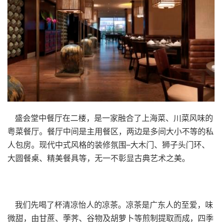
盛会堂中餐厅在二楼，是一家融合了上海菜、川菜风味的
粤菜餐厅。餐厅中间是主用餐区，两边是多间大小不等的私
人包房。现代中式风格的装修氛围–大木门、狮子头门环、
大圆餐桌、精美餐具等，无一不彰显古典艺术之美。
我们先喝了杯清凉怡人的凉茶。凉茶是广东人的至爱，味
微甜，由甘蔗、荸荠、谷物及胡萝卜等煎制提取而成，四季