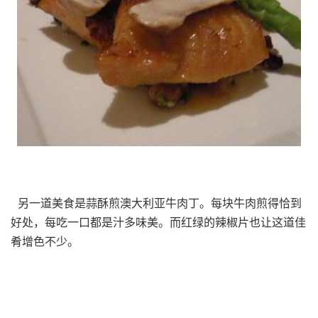
另一道美食是蒜酥煎澳大利亚牛肉丁。每块牛肉煎得恰到
好处，每吃一口都是汁多味美。而红绿的辣椒片也让这道佳
肴增色不少。