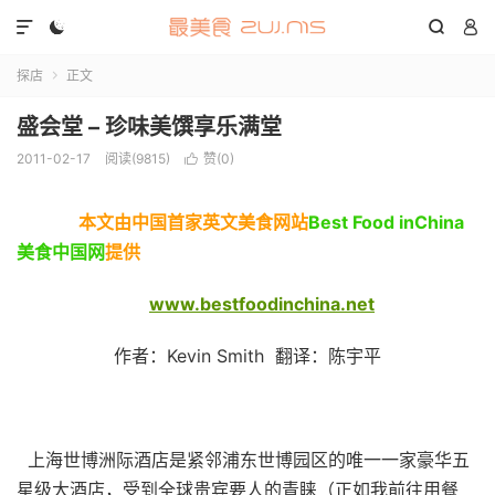




探店
正文

盛会堂 – 珍味美馔享乐满堂
2011-02-17
阅读(9815)
赞(
0
)

本文由中国首家英文美食网站
Best Food inChina
美食中国网
提供
www.bestfoodinchina.net
作者：Kevin Smith 翻译：陈宇平
上海世博洲际酒店是紧邻浦东世博园区的唯一一家豪华五
星级大酒店，受到全球贵宾要人的青睐（正如我前往用餐