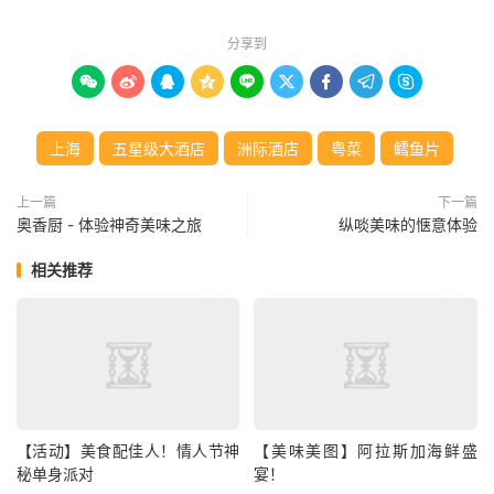
分享到









上海
五星级大酒店
洲际酒店
粤菜
鳕鱼片
上一篇
下一篇
奥香厨 - 体验神奇美味之旅
纵啖美味的惬意体验
相关推荐
【活动】美食配佳人！情人节神
【美味美图】阿拉斯加海鲜盛
秘单身派对
宴！