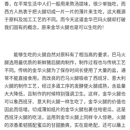
香，在平常生活中人们一般用来熬汤提味，很少单独吃，而
西方人热衷于把火腿切成一片一片的薄片来生吃，这大概源
于原料及加工工艺的不同。而今天这道金华巴玛火腿却打破
我们固有的概念，原来金华火腿也是可以生吃的！
能够生吃的火腿自然对原料有了相当高的要求，巴马火
腿选用最优质的新鲜猪后腿肉制作，制作过程也与传统工艺
不同。传统的金华火腿为了保存时间长使用了大量的盐，通
常不能直接食用。而改良的巴马火腿吸收了西班牙、意大利
火腿的制作工艺，经过多道工序的发酵使火腿成熟，含盐量
大大降低，且制作的时候特别强调卫生。这样，金华火腿也
可以象西班牙、意大利火腿一样生吃了，金华火腿的价值也
因此而倍增。切成薄如纸片的金华火腿包裹住哈密瓜，这是
西班牙火腿的吃法，运用到金华火腿上同样令人惊艳，火腿
的浓香柔韧搭配蜜瓜的甘甜脆爽，实在是绝配，还可以蘸上