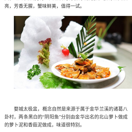
亮，芳香无腥，蟹味鲜美，值得一试。
婺城太极盅，概念自然是来源于属于金华兰溪的诸葛八
卦村，两条黑白的“阴阳鱼”分别由金华出名的北山萝卜做成
的萝卜泥和香菇泥做成，味道很特别。