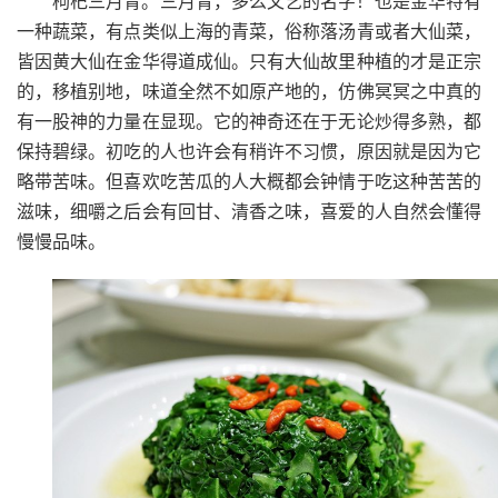
枸杞三月青。三月青，多么文艺的名字！也是金华特有
一种蔬菜，有点类似上海的青菜，俗称落汤青或者大仙菜，
皆因黄大仙在金华得道成仙。只有大仙故里种植的才是正宗
的，移植别地，味道全然不如原产地的，仿佛冥冥之中真的
有一股神的力量在显现。它的神奇还在于无论炒得多熟，都
保持碧绿。初吃的人也许会有稍许不习惯，原因就是因为它
略带苦味。但喜欢吃苦瓜的人大概都会钟情于吃这种苦苦的
滋味，细嚼之后会有回甘、清香之味，喜爱的人自然会懂得
慢慢品味。