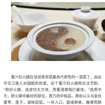
蜜汁扣火腿应该说是浙菜最具代表性的一道菜了，由此
可见江南人对甜腻的热爱。这个蜜汁扣火腿用古法烹制，
“取好火腿，连皮切大方块，用蜜酒煨极烂最佳。”
选用中
方，即火腿中最好的部位，真乃肉中极品，再佐以义乌金丝
蜜枣、莲子，滋味层层。一块入口，甜咸鲜美，馥香而酥