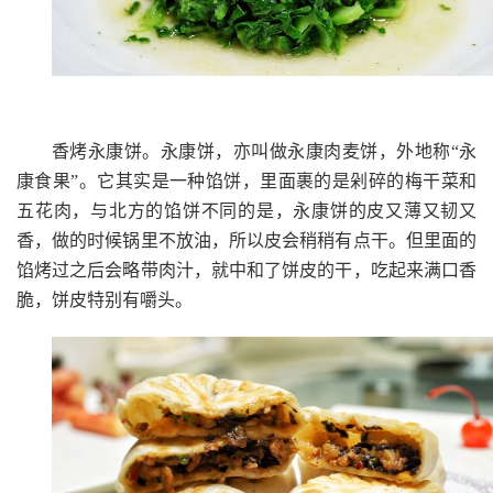
香烤永康饼。永康饼，亦叫做永康肉麦饼，外地称“永
康食果”。它其实是一种馅饼，里面裹的是剁碎的梅干菜和
五花肉，与北方的馅饼不同的是，永康饼的皮又薄又韧又
香，做的时候锅里不放油，所以皮会稍稍有点干。但里面的
馅烤过之后会略带肉汁，就中和了饼皮的干，吃起来满口香
脆，饼皮特别有嚼头。