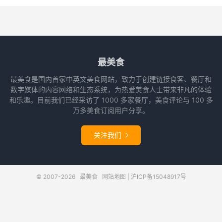
最美食
最美食是国内首家中英文美食网站，致力于创建链接食客、餐厅和
数字媒体的内容网络和生态系统，为热爱美食人士带来非凡的体验
和乐趣。目前我们已经采访了 1000 多家餐厅，美食评论与 100 多
万多美食订阅用户分享。
关注我们

© 2007-2026
最美食
网站地图
|
沪ICP备15048917号