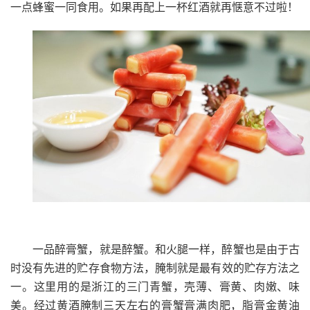
一点蜂蜜一同食用。如果再配上一杯红酒就再惬意不过啦！
一品醉膏蟹，就是醉蟹。和火腿一样，醉蟹也是由于古
时没有先进的贮存食物方法，腌制就是最有效的贮存方法之
一。这里用的是浙江的三门青蟹，壳薄、膏黄、肉嫩、味
美。经过黄酒腌制三天左右的膏蟹膏满肉肥，脂膏金黄油