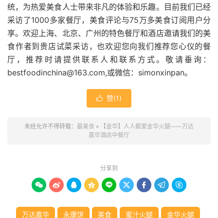
统，为热爱美食人士带来非凡的体验和乐趣。目前我们已经
1000
75
采访了
多家餐厅，美食评论与
万多美食订阅用户分
享。欢迎上海、北京、广州的特色餐厅和酒店邀请我们的美
食作者到贵店试菜采访，也欢迎您向我们推荐您心仪的餐
厅，推荐时请提供联系人和联系方式。敬请垂询：
bestfoodinchina@163.com,
simonxinpan
或微信：
。
赞(
1
)

未经允许不得转载：
最美食
»
【金华】人人都爱金华火腿——万达
嘉华酒店中餐厅
分享到









万达嘉华
永康饼
美食
蜜汁火腿
金华火腿