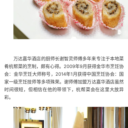
万达嘉华酒店的厨师长谢智灵师傅多年来专注于本地菜
2009
9
肴杭帮菜的烹制，颇有心得。
年
月获得金华市烹饪协
2014
1
会：金华烹饪大师称号，
年
月获得中国烹饪协会：国
家一级烹饪技师等多项殊荣。谢师傅加盟万达嘉华酒店虽然
时间很短，但相信在他的带领下，杭帮菜会在这里大放异
彩。