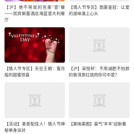
【沪】绝不将就的完美“意”餐
【情人节专区】悠唐皇冠：让爱
——凯宾斯基酒店海蓝意大利餐
的滋味涌上心头
厅
【情人节专区】天伦王朝：蜜月
【沪】采悦轩：不用减肥不怕胖
般的甜蜜惊喜
的普洱茶红烧肉你可中意？
【活动】美食配佳人！情人节神
【美味美图】喜气“羊羊”迎新春
秘单身派对