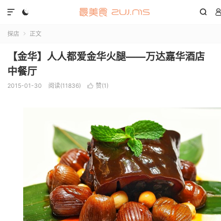



探店
正文

【金华】人人都爱金华火腿——万达嘉华酒店
中餐厅
2015-01-30
阅读(11836)
赞(
1
)
