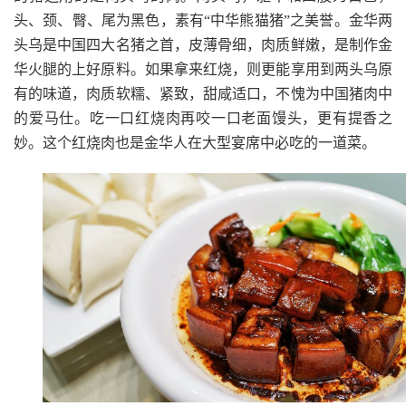
头、颈、臀、尾为黑色，素有“中华熊猫猪”之美誉。金华两
头乌是中国四大名猪之首，皮薄骨细，肉质鲜嫩，是制作金
华火腿的上好原料。如果拿来红烧，则更能享用到两头乌原
有的味道，肉质软糯、紧致，甜咸适口，不愧为中国猪肉中
的爱马仕。吃一口红烧肉再咬一口老面馒头，更有提香之
妙。这个红烧肉也是金华人在大型宴席中必吃的一道菜。