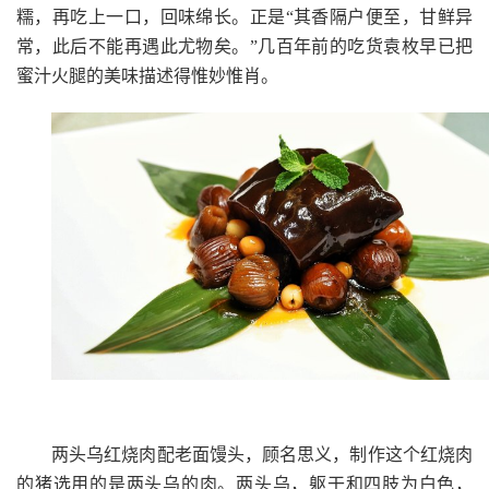
糯，再吃上一口，回味绵长。正是“其香隔户便至，甘鲜异
常，此后不能再遇此尤物矣。”几百年前的吃货袁枚早已把
蜜汁火腿的美味描述得惟妙惟肖。
两头乌红烧肉配老面馒头，顾名思义，制作这个红烧肉
的猪选用的是两头乌的肉。两头乌，躯干和四肢为白色，