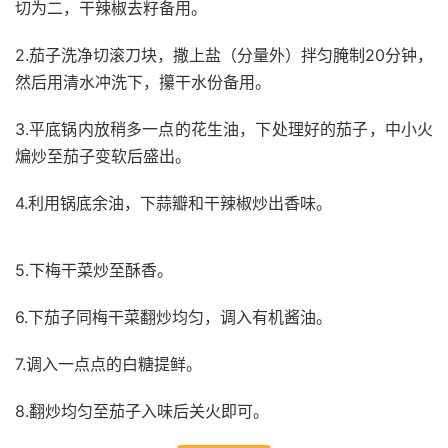
切为二，干辣椒去籽备用。
2.茄子洗净切滚刀块，撒上盐（分量外）拌匀腌制20分钟，
然后用清水冲洗下，攥干水份备用。
3.平底锅内放稍多一点的花生油，下处理好的茄子，中小火
煸炒至茄子变软后盛出。
4.利用锅底余油，下蒜瓣和干辣椒炒出香味。
5.下梅干菜炒至酥香。
6.下茄子同梅干菜翻炒均匀，调入有机酱油。
7.调入一点点的白糖提鲜。
8.翻炒均匀至茄子入味后关火即可。