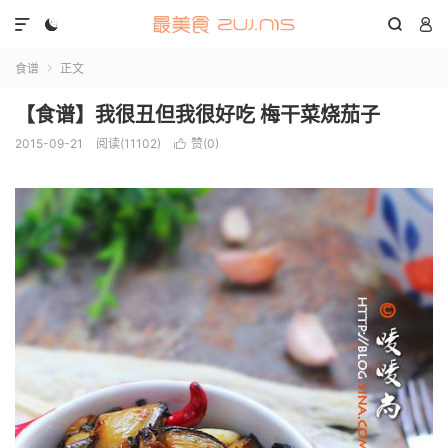




食谱
正文

【食谱】我很丑但我很好吃 梅干菜烧茄子
2015-09-21
阅读(11102)
赞(
0
)
