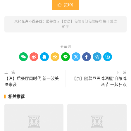
赞(
0
)

未经允许不得转载：
最美食
»
【食谱】我很丑但我很好吃 梅干菜烧
茄子
分享到









上一篇
下一篇
【沪】后餐厅周时代 新一波美
【京】随慕尼黑啤酒屋“自酿啤
味来袭
酒节”一起狂欢
相关推荐