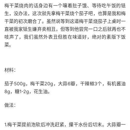
梅干菜烧肉的话身边有一个嚷着肚子饿、等待吃午饭的铥
生，没办法，这次就先拿梅干菜烧个茄子吧，也算是我和梅
干菜的初次磨合了。虽然说等到这道梅干菜烧茄子上桌时一
直被我家铥生嫌弃卖相丑，但等到他尝完一口之后就再也不
吱声了，我们虽然外表丑但胜在味道好，绝对的素版下饭
菜。
材料：
茄子500g，梅干菜20g，大蒜6瓣，干辣椒3个，有机酱油
8g，糖1-2g，花生油。
做法：
1.梅干菜提前泡软后冲洗赶紧，攥干水份后切末。大蒜瓣一