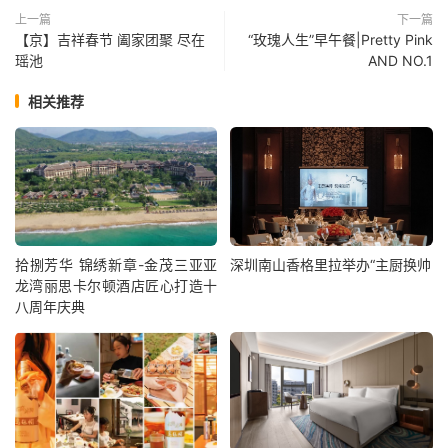
上一篇
下一篇
【京】吉祥春节 阖家团聚 尽在
“玫瑰人生”早午餐|Pretty Pink
瑶池
AND NO.1
相关推荐
拾捌芳华 锦绣新章-金茂三亚亚
深圳南山香格里拉举办“主厨换帅
龙湾丽思卡尔顿酒店匠心打造十
八周年庆典