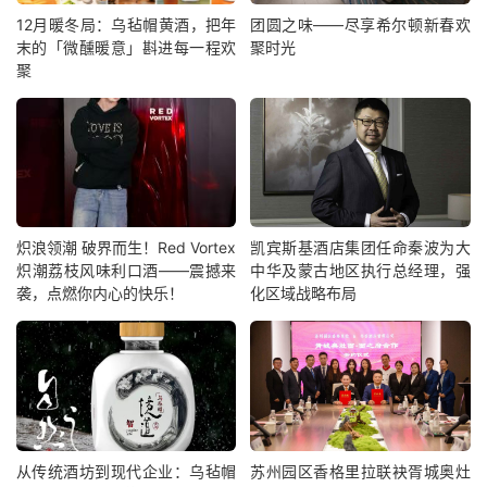
12月暖冬局：乌毡帽黄酒，把年
团圆之味——尽享希尔顿新春欢
末的「微醺暖意」斟进每一程欢
聚时光
聚
炽浪领潮 破界而生！Red Vortex
凯宾斯基酒店集团任命秦波为大
炽潮荔枝风味利口酒——震撼来
中华及蒙古地区执行总经理，强
袭，点燃你内心的快乐！
化区域战略布局
从传统酒坊到现代企业：乌毡帽
苏州园区香格里拉联袂胥城奥灶