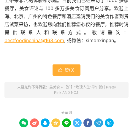
士带来非凡的体验和乐趣。目前我们已经采访了 1000 多家
餐厅，美食评论与 100 多万多美食订阅用户分享。欢迎上
海、北京、广州的特色餐厅和酒店邀请我们的美食作者到贵
店试菜采访，也欢迎您向我们推荐您心仪的餐厅，推荐时请
提供联系人和联系方式。敬请垂询：
bestfoodinchina@163.com
, 或微信：simonxinpan。
赞(
0
)

未经允许不得转载：
最美食
»
【沪】“玫瑰人生”早午餐! | Pretty
Pink AND NO.1!
分享到








