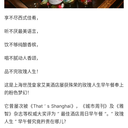
享不尽西式佳肴，
听不厌最美语言，
饮不够纯酿香槟，
唱不腻动人香颂，
品不完玫瑰人生！
这是上海世茂皇家艾美酒店屡获殊荣的玫瑰人生早午餐奉上
的粉色梦幻！
它曾屡次被《That ’ s Shanghai》，《城市周刊》及《雅
智》杂志等权威大奖评为 ” 最佳酒店周日早午餐 “。” 玫瑰
人生 ” 早午餐究竟矜贵在哪儿？