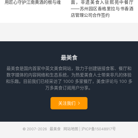
用匠心守护江南黄酒的根与魂
面，非遗美食入驻熙苑中餐厅
——苏州园区香格里拉与书香酒
店管理公司合作签约
最美食
最美食是国内首家中英文美食网站，致力于创建链接食客、餐厅和
数字媒体的内容网络和生态系统，为热爱美食人士带来非凡的体验
和乐趣。目前我们已经采访了 1000 多家餐厅，美食评论与 100 多
万多美食订阅用户分享。
关注我们

© 2007-2026
最美食
网站地图
|
沪ICP备15048917号