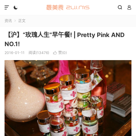




资讯
正文

【沪】“玫瑰人生”早午餐! | Pretty Pink AND
NO.1!
2016-01-11
阅读(13476)
赞(
0
)
