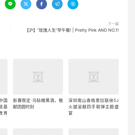





下一篇
【沪】“玫瑰人生”早午餐! | Pretty Pink AND NO.1!
中国
新春限定·乌毡帽黄酒，敬
深圳南山香格里拉联袂5J
姚基
献团圆时刻
火腿呈献四手联弹主题盛
教育
宴