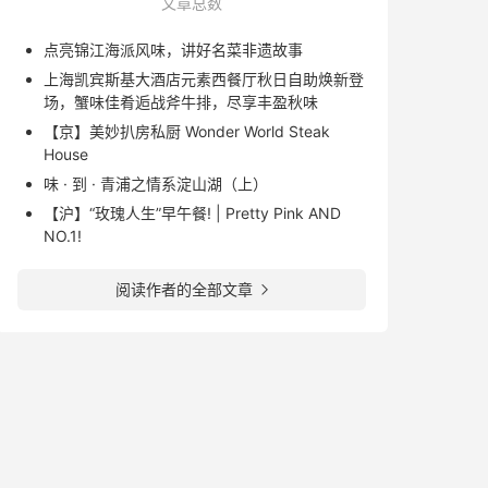
文章总数
点亮锦江海派风味，讲好名菜非遗故事
上海凯宾斯基大酒店元素西餐厅秋日自助焕新登
场，蟹味佳肴逅战斧牛排，尽享丰盈秋味
【京】美妙扒房私厨 Wonder World Steak
House
味 · 到 · 青浦之情系淀山湖（上）
【沪】“玫瑰人生”早午餐! | Pretty Pink AND
NO.1!
阅读作者的全部文章
