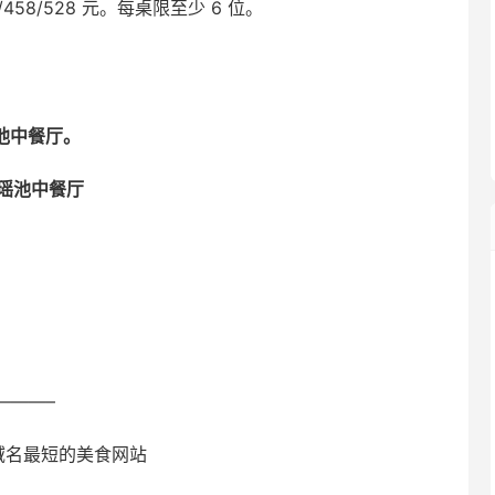
58/528 元。每桌限至少 6 位。
瑶池中餐厅。
店瑶池中餐厅
———–
全球域名最短的美食网站