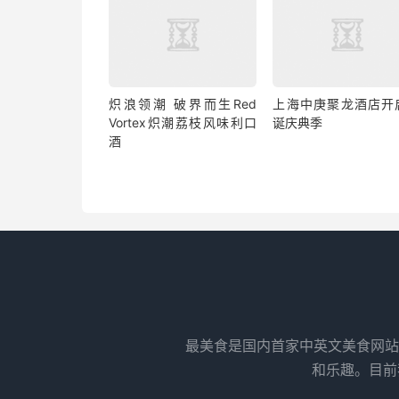
炽浪领潮 破界而生Red
上海中庚聚龙酒店开
Vortex炽潮荔枝风味利口
诞庆典季
酒
最美食是国内首家中英文美食网站
和乐趣。目前我