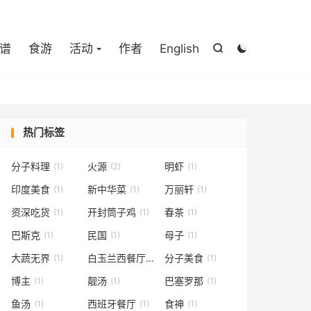

谱
食游
活动
作者
English


热门标签
分子料理
火源
明虾
(1)
(2)
(1)
印度美食
新中华菜
万丽轩
(1)
(1)
(1)
资深吃货
开封筒子鸡
春茶
(1)
(1)
(1)
巴斯克
民国
母子
(1)
(1)
(1)
大蔬无界
白玉兰西餐厅
分子美食
(1)
(1)
(1)
博主
靓汤
巴塞罗那
(1)
(1)
(1)
鱼汤
西班牙餐厅
食神
(1)
(1)
(1)