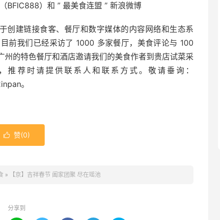
（BFIC888）和 ” 最美食连盟 ” 新浪微博
致力于创建链接食客、餐厅和数字媒体的内容网络和生态系
我们已经采访了 1000 多家餐厅，美食评论与 100
广州的特色餐厅和酒店邀请我们的美食作者到贵店试菜采
，推荐时请提供联系人和联系方式。敬请垂询：
inpan。
赞(
0
)

食
»
【京】吉祥春节 阖家团聚 尽在瑶池
分享到