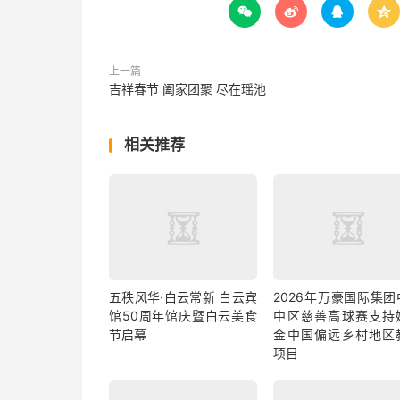




上一篇
吉祥春节 阖家团聚 尽在瑶池
相关推荐
五秩风华·白云常新 白云宾
2026年万豪国际集团
馆50周年馆庆暨白云美食
中区慈善高球赛支持
节启幕
金中国偏远乡村地区
项目