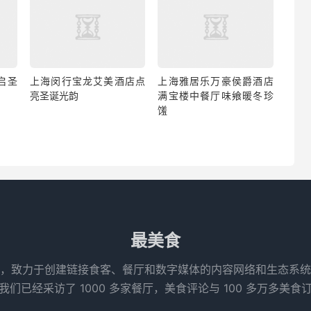
启圣
上海闵行宝龙艾美酒店点
上海雅居乐万豪侯爵酒店
亮圣诞光韵
满宝楼中餐厅味飨暖冬珍
馐
最美食
，致力于创建链接食客、餐厅和数字媒体的内容网络和生态系统
们已经采访了 1000 多家餐厅，美食评论与 100 多万多美食