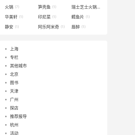
火锅
笋壳鱼
瑞士芝士火锅
(7)
(1)
(1)
华美轩
印尼菜
鳕鱼片
(1)
(1)
(1)
静安
阿乐阿米奇
唇醉
(1)
(1)
(1)
上海
专栏
其他城市
北京
图书
天津
广州
探店
推荐报导
杭州
活动