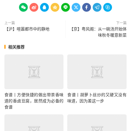









上一篇
下一篇
【沪】喧嚣都市中的静地
【京】粤风阁：从一碗汤开始体
味秋冬暖意新菜
相关推荐
食谱丨方便快捷的做出带茶香味
食谱丨胡萝卜丝炒的又硬又没有
道的香卤豆腐，居然成为必备的
味道，因为差这一步
食谱