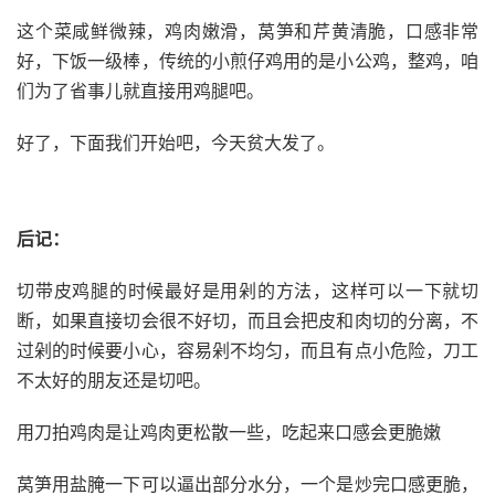
这个菜咸鲜微辣，鸡肉嫩滑，莴笋和芹黄清脆，口感非常
好，下饭一级棒，传统的小煎仔鸡用的是小公鸡，整鸡，咱
们为了省事儿就直接用鸡腿吧。
好了，下面我们开始吧，今天贫大发了。
后记：
切带皮鸡腿的时候最好是用剁的方法，这样可以一下就切
断，如果直接切会很不好切，而且会把皮和肉切的分离，不
过剁的时候要小心，容易剁不均匀，而且有点小危险，刀工
不太好的朋友还是切吧。
用刀拍鸡肉是让鸡肉更松散一些，吃起来口感会更脆嫩
莴笋用盐腌一下可以逼出部分水分，一个是炒完口感更脆，