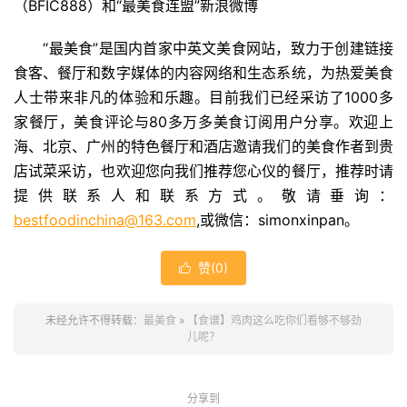
（BFIC888）和“最美食连盟”新浪微博
“最美食”是国内首家中英文美食网站，致力于创建链接
食客、餐厅和数字媒体的内容网络和生态系统，为热爱美食
人士带来非凡的体验和乐趣。目前我们已经采访了1000多
家餐厅，美食评论与80多万多美食订阅用户分享。欢迎上
海、北京、广州的特色餐厅和酒店邀请我们的美食作者到贵
店试菜采访，也欢迎您向我们推荐您心仪的餐厅，推荐时请
提供联系人和联系方式。敬请垂询：
bestfoodinchina@163.com
,或微信：simonxinpan。
赞(
0
)

未经允许不得转载：
最美食
»
【食谱】鸡肉这么吃你们看够不够劲
儿呢？
分享到