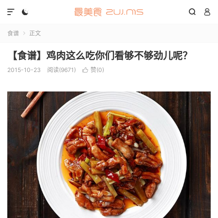




食谱
正文

【食谱】鸡肉这么吃你们看够不够劲儿呢？
2015-10-23
阅读(9671)
赞(
0
)
