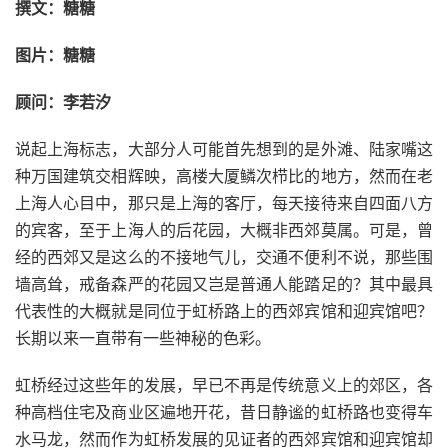
撰文：糖糖
图片：糖糖
顾问：李若汐
说起上海标志，大部分人可能首先想到的是外滩、陆家嘴这
种万国建筑交相辉映，高楼大厦鳞次栉比的地方，然而在老
上海人心目中，那只是上海的客厅，每天接待来自四面八方
的宾客，至于上海人的后花园，大概非西郊莫属。可是，曾
经的西郊又是这么的不接地气儿，交通不便利不说，那些围
墙高耸，戒备森严的花园又岂是普通人能踏足的？其中最具
代表性的大概就是同位于虹桥路上的西郊宾馆和迎宾馆吧？
长期以来一直带有一些神秘的色彩。
虹桥经过这些年的发展，早已不再是传统意义上的郊区，各
种高档住宅及商业区遍地开花，昔日静谧的虹桥路也变得车
水马龙，然而作为虹桥发展的见证者的西郊宾馆和迎宾馆却