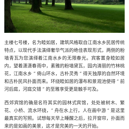
主楼七号楼，名为睦如居，建筑风格取自江南水乡民居传统
特点，以现代手法演绎奢华气派的绝佳表现形式，两侧的粉
墙青瓦为您演绎着江南水乡的无限春光。宾客置身睦如居
内，望着潇潇春雨中，素雅的粉墙黛瓦，园内清丽的竹林桃
花，江南水乡 ” 倚山环水，古朴灵秀 ” 得天独厚的自然环境
和古朴民风扑面而来。环绕睦如居的瀑布和景观池使得 ” 前
河后庭，河庭交错 ” 的至雅享受更是触手可及。
西郊宾馆的确是名符其实的园林式宾馆，处处被树木、繁
花、小桥、流水环绕，” 舟在水上行，人在画中游 ” 是这里
最真实的写照。试想每天早上睡醒之后，拉开窗帘，扑面而
来的是如画的美景，这才是完美的一天的开始。