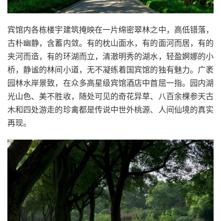
宾馆内各栋楼宇建筑掩映在一片绵密翠林之中，高低错落，
古朴幽静，含蓄内敛。有的枕山面水，有的面河而居，有的
夹河而造，有的环湖而立，清澈明秀的湖水，轻盈婀娜的小
桥，静谧的林间小道，无不凝练着国宾馆的独有魅力。广袤
园林水岸景致，在众多高星级宾馆酒店中首屈一指。园内湖
光山色、美不胜收，随处可见的奇花异草、八百余棵参天古
木和四处游走的珍禽都是传说中世外桃源、人间仙境的真实
再现。