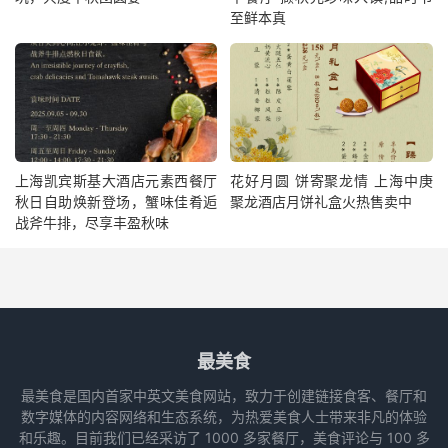
至鲜本真
上海凯宾斯基大酒店元素西餐厅
花好月圆 饼寄聚龙情 上海中庚
秋日自助焕新登场，蟹味佳肴逅
聚龙酒店月饼礼盒火热售卖中
战斧牛排，尽享丰盈秋味
最美食
最美食是国内首家中英文美食网站，致力于创建链接食客、餐厅和
数字媒体的内容网络和生态系统，为热爱美食人士带来非凡的体验
和乐趣。目前我们已经采访了 1000 多家餐厅，美食评论与 100 多