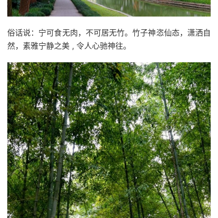
俗话说：宁可食无肉，不可居无竹。竹子神恣仙态，潇洒自
然，素雅宁静之美 , 令人心驰神往。