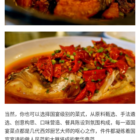
当然，你也可以选择国宴级别的菜式，从原料甄选、手法遴
选、创意构思、口味营造、餐具陈设到氛围构成，每一道国
宴菜点都是几代西郊厨艺大师的呕心之作，件件都凝练着国
宾宴请的傲人风范和大器将成的奢华典范。