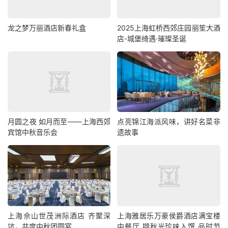
龙之梦万丽酒店新春礼盒
2025上海虹桥西郊庄园丽笙大酒
店-城堡绮遇·璀璨圣诞
月圆之夜 如月而至——上海西郊
点亮锦江海派风味，讲好名菜非
宾馆中秋音乐会
遗故事
上海佘山世茂洲际酒店 齐聚深
上海雅居乐万豪侯爵酒店满宝楼
坑，共度中秋团圆宴
中餐厅 撷秋光珍味入馔,品时节