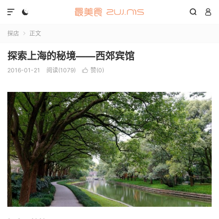




探店
正文

探索上海的秘境——西郊宾馆
2016-01-21
阅读(1079)
赞(
0
)
