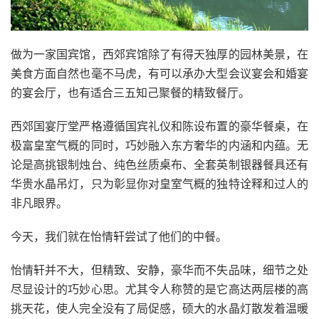
做为一家国宾馆，西郊宾馆除了有得天独厚的园林美景，在
美食方面自然也毫不马虎，有可以承办大型会议宴会和婚宴
的宴会厅，也有适合三五知己聚餐的精致餐厅。
西郊国宴厅堂严格遵循国宾礼仪和陈设布置的豪华餐桌，在
极富皇室气概的同时，巧妙融入东方奢华的内涵和内蕴。无
论是高挑银制烛台、纯色丝质桌布、全套英制银器餐具还有
华贵水晶吊灯，只为彰显你对皇室气概的独特诠释和过人的
非凡眼界。
今天，我们就在怡情轩尝试了他们的中餐。
怡情轩并不大，但精致、安静，豪华而不失品味，细节之处
尽显设计的巧妙心思。尤其令人称赞的是它高达两层楼的高
挑天花，使人完全没有了局促感，硕大的水晶灯散发着温暖