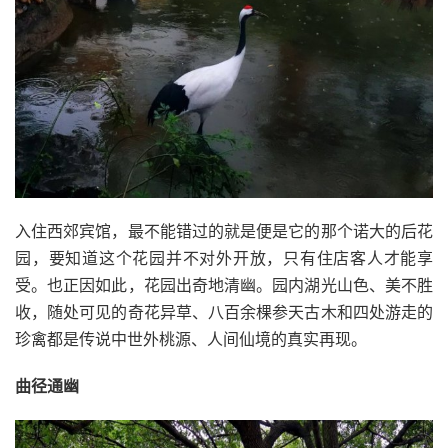
入住西郊宾馆，最不能错过的就是便是它的那个诺大的后花
园，要知道这个花园并不对外开放，只有住店客人才能享
受。也正因如此，花园出奇地清幽。园内湖光山色、美不胜
收，随处可见的奇花异草、八百余棵参天古木和四处游走的
珍禽都是传说中世外桃源、人间仙境的真实再现。
曲径通幽