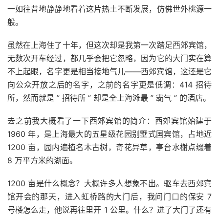
一如往昔地静静地看着这片热土不断发展，仿佛世外桃源一
般。
虽然在上海住了十年，但这次却是我第一次踏足西郊宾馆，
无数次开车经过，都几乎会把它忽略，因为它的大门实在算
不上起眼，名字更是相当接地气儿——西郊宾馆，这还是它
向公众开放之后的名字，之前的名字更是低调：414 招待
所，然而就是 ” 招待所 ” 却是全上海滩最 ” 霸气 ” 的酒店。
去之前我大概看了一下西郊宾馆的简介：西郊宾馆始建于
1960 年，是上海最大的五星级花园别墅式国宾馆，占地近
1200 亩，园内遍植名木古树，奇花异草，亭台水榭点缀着
8 万平方米的湖面。
1200 亩是什么概念？大概许多人想象不出。驱车去西郊宾
馆开会的那天，进入虹桥路的大门后，我问门口的保安 7
号楼怎么走，他说再往里开 1 公里。什么？进了大门了还有