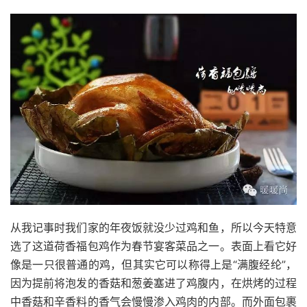
从我记事时我们家的年夜饭就没少过鸡和鱼，所以今天特意
选了这道荷香福包鸡作为春节宴客菜品之一。表面上看它好
像是一只很普通的鸡，但其实它可以称得上是“满腹经纶”，
因为提前将泡发的香菇和葱姜塞进了鸡腹内，在烘烤的过程
中香菇和辛香料的香气会慢慢渗入鸡肉的内部。而外面包裹