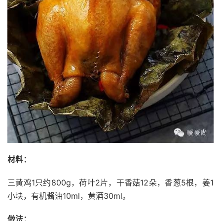
材料：
三黄鸡1只约800g，荷叶2片，干香菇12朵，香葱5根，姜1
小块，有机酱油10ml，黄酒30ml。
做法：