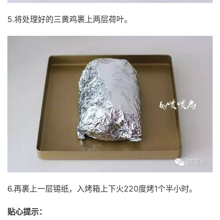
5.将处理好的三黄鸡裹上两层荷叶。
6.再裹上一层锡纸，入烤箱上下火220度烤1个半小时。
贴心提示：