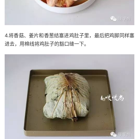
4.将香菇、姜片和香葱结塞进鸡肚子里，最后把鸡脚同样塞
进去，用棉线将鸡肚子的豁口缝一下。