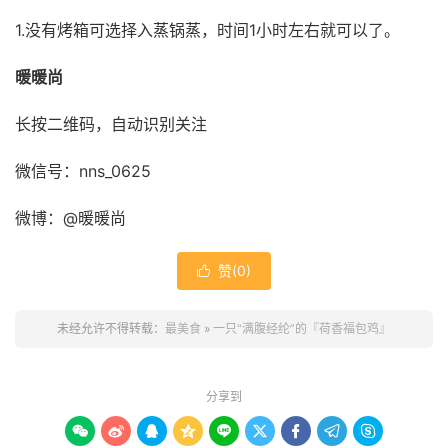
1.没有烤箱可选择入蒸锅蒸，时间1小时左右就可以了。
暖暖尚
长按二维码，自动识别关注
微信号：nns_0625
微博：@暖暖尚
赞(
0
)

未经允许不得转载：
最美食
»
一只“满腹经纶”的『荷香福包鸡』
分享到








