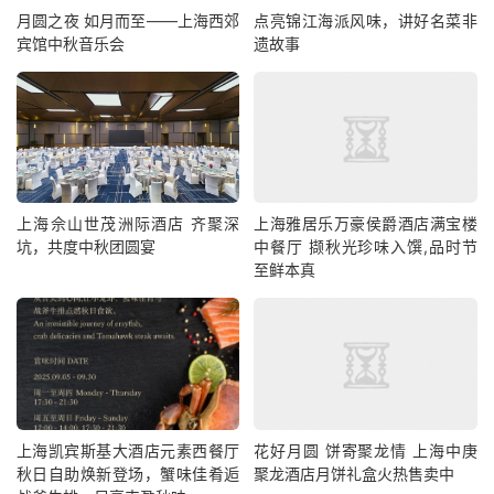
月圆之夜 如月而至——上海西郊
点亮锦江海派风味，讲好名菜非
宾馆中秋音乐会
遗故事
上海佘山世茂洲际酒店 齐聚深
上海雅居乐万豪侯爵酒店满宝楼
坑，共度中秋团圆宴
中餐厅 撷秋光珍味入馔,品时节
至鲜本真
上海凯宾斯基大酒店元素西餐厅
花好月圆 饼寄聚龙情 上海中庚
秋日自助焕新登场，蟹味佳肴逅
聚龙酒店月饼礼盒火热售卖中