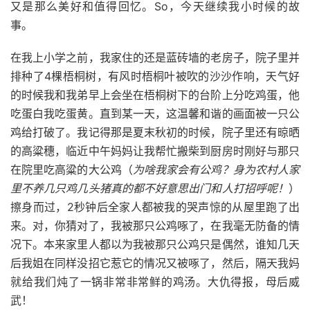
又是那么美好和值得回忆。So，今天继续我小时候的故
事。
在我上小学之前，我家住的还是蓝砖墙的老房子，院子里并
排种了4棵梧桐树，有风时梧桐叶被吹的沙沙作响，天气好
的时候我和我弟早上会坐在梧桐树下的台阶上分吃鸡蛋，他
吃蛋白我吃蛋黄。直到某一天，这温馨和谐的画面被一只公
鸡给打破了。我记得那是夏末秋初的时候，院子里还有晾晒
的高粱穗，临近中午妈妈让我帮忙搬柴到厨房时刚好与那只
在院里吃高粱的大公鸡（
为啥我家会有公鸡？身为农村人家
里不养几只鸡几头猪真的都不好意思出门和人打招呼呢！
）
擦身而过，2秒钟后全家人都被我的哭声惊的从屋里跑了出
来。对，你猜对了，我被那只公鸡啄了，在我毫无防备的情
况下。本来家里人都以为我被那只公鸡只是偶然，谁知几天
后我姐在同样没招它惹它的情况又被啄了，然后，隔天我妈
就给我们炖了一锅非常非常鲜的鸡汤。大仇得报，母后威
武！