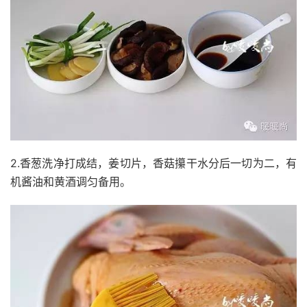
2.香葱洗净打成结，姜切片，香菇攥干水分后一切为二，有
机酱油和黄酒调匀备用。