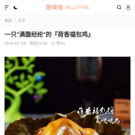




探店
正文

一只“满腹经纶”的『荷香福包鸡』
2016-02-09
阅读(1018)
赞(
0
)
