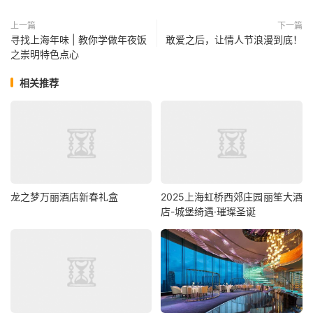
上一篇
下一篇
寻找上海年味 | 教你学做年夜饭
敢爱之后，让情人节浪漫到底！
之崇明特色点心
相关推荐
龙之梦万丽酒店新春礼盒
2025上海虹桥西郊庄园丽笙大酒
店-城堡绮遇·璀璨圣诞