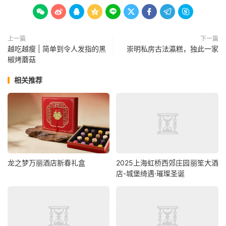









上一篇
下一篇
越吃越瘦 | 简单到令人发指的黑
崇明私房古法瀛糕，独此一家
椒烤蘑菇
相关推荐
龙之梦万丽酒店新春礼盒
2025上海虹桥西郊庄园丽笙大酒
店-城堡绮遇·璀璨圣诞