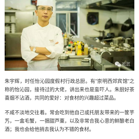
朱宇辉，时任怡沁园度假村行政总厨。有“崇明西郊宾馆”之
称的怡沁园，接待过的大佬，讲出来也是蛮吓人。朱厨好茶
喜烟不沾酒，共同的爱好：对食材的兴趣超过菜品。
不咸不淡地交往着。常会吃到他自己或托朋友带来的一筐芋
艿，一盒毛蟹，一捆甜芦粟，以及非常合我心意的鲜酿老白
酒；我也会给他捎去我认为不错的食材。