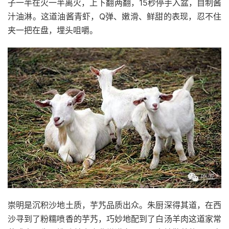
子一半在火一半离火，上下翻两翻，15秒停手入盆，自制酱
汁油淋。这道油酱青虾，Q弹、嫩滑、鲜甜的表现，忍不住
夹一把在盘，埋头咀嚼。
崇明是沉积沙地土质，芋艿品质出众。朱厨深得其道，在西
沙寻到了粉糯喷香的芋艿，巧妙地配到了白汤羊肉这道家常