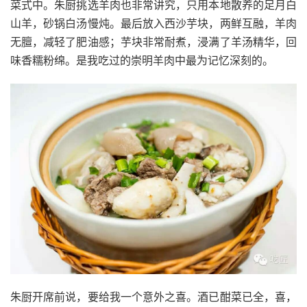
菜式中。朱厨挑选羊肉也非常讲究，只用本地散养的足月白
山羊，砂锅白汤慢炖。最后放入西沙芋块，两鲜互融，羊肉
无膻，减轻了肥油感；芋块非常耐煮，浸满了羊汤精华，回
味香糯粉绵。是我吃过的崇明羊肉中最为记忆深刻的。
朱厨开席前说，要给我一个意外之喜。酒已酣菜已全，喜，