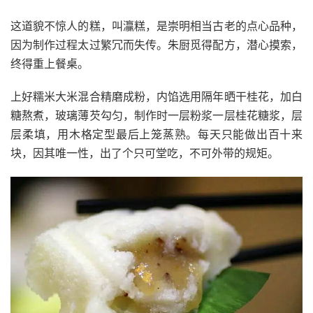
这道貌不惊人的糕，叫灜糕，是崇明相当古老的点心品种，
因为制作过程太过繁冗而失传。朱厨觅得配方，潜心摸索，
终得重上餐桌。
上好糯米大米混合精磨成粉，内馅选用隔年晒干桂花，加白
糖熬煮，玻璃薄芡勾匀，制作时一层粉浆一层桂花糖浆，层
层柔填，用木格定型最后上笼蒸熟。每天只能做出百十来
块，因其唯一性，出了个只可堂吃，不可外带的规矩。