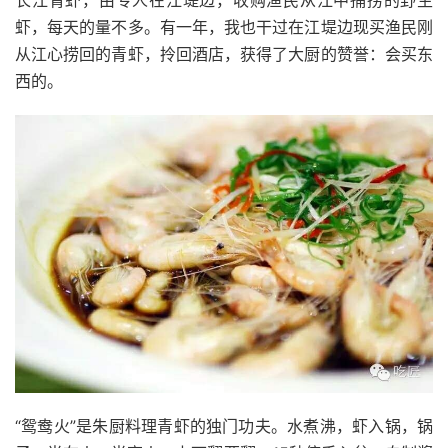
虾，每天的量不多。有一年，我也干过在江堤边现买渔民刚
从江心捞回的青虾，拎回酒店，获得了大厨的赞誉：会买东
西的。
“鸳鸯火”是朱厨料理青虾的独门功夫。水煮沸，虾入锅，锅