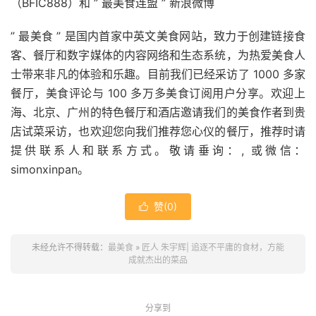
（BFIC888）和 ” 最美食连盟 ” 新浪微博
” 最美食 ” 是国内首家中英文美食网站，致力于创建链接食
客、餐厅和数字媒体的内容网络和生态系统，为热爱美食人
士带来非凡的体验和乐趣。目前我们已经采访了 1000 多家
餐厅，美食评论与 100 多万多美食订阅用户分享。欢迎上
海、北京、广州的特色餐厅和酒店邀请我们的美食作者到贵
店试菜采访，也欢迎您向我们推荐您心仪的餐厅，推荐时请
提供联系人和联系方式。敬请垂询：, 或微信：
simonxinpan。
赞(
0
)

未经允许不得转载：
最美食
»
匠人 朱宇辉| 追逐不平庸的食材，方能
成就杰出的菜品
分享到