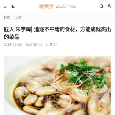




探店
正文

匠人 朱宇辉| 追逐不平庸的食材，方能成就杰出
的菜品
2016-02-29
阅读(11014)
赞(
0
)
