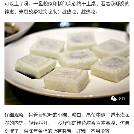
可以上了呀。一盘貌似印糕的点心终于上桌，看着我疑惑的
神态，朱厨狡猾地笑起来：趁热吃，趁热吃。
仔细观察，衬着鲜粽叶的小糕，粉白，晶莹中似乎透出浅咖
啡的内馅。轻轻掰开，一股馥郁的桂花甜香直冲鼻腔，仿佛
沉淀了一棵陈年金桂的所有芬芳。好糕！不用形容！