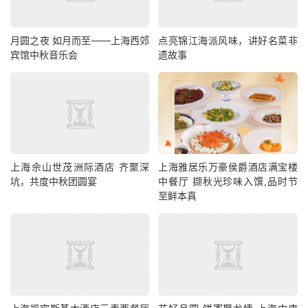
月圆之夜 如月而至——上海西郊
点亮锦江海派风味，讲好名菜非
宾馆中秋音乐会
遗故事
上海佘山世茂洲际酒店 齐聚深
上海雅居乐万豪侯爵酒店满宝楼
坑，共度中秋团圆宴
中餐厅 撷秋光珍味入馔,品时节
至鲜本真