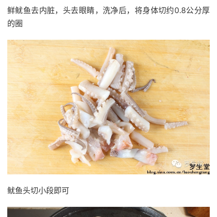
鲜鱿鱼去内脏，头去眼睛，洗净后，将身体切约0.8公分厚
的圈
鱿鱼头切小段即可