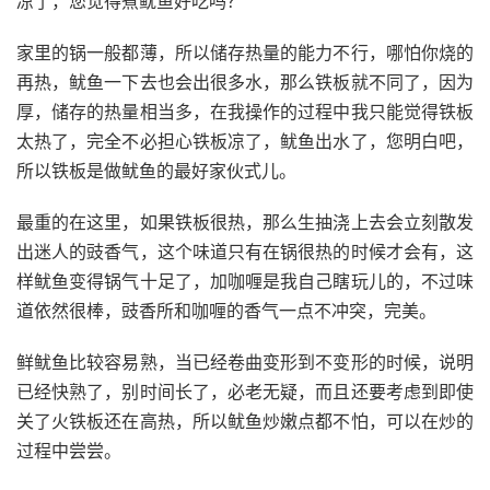
凉了，您觉得煮鱿鱼好吃吗？
家里的锅一般都薄，所以储存热量的能力不行，哪怕你烧的
再热，鱿鱼一下去也会出很多水，那么铁板就不同了，因为
厚，储存的热量相当多，在我操作的过程中我只能觉得铁板
太热了，完全不必担心铁板凉了，鱿鱼出水了，您明白吧，
所以铁板是做鱿鱼的最好家伙式儿。
最重的在这里，如果铁板很热，那么生抽浇上去会立刻散发
出迷人的豉香气，这个味道只有在锅很热的时候才会有，这
样鱿鱼变得锅气十足了，加咖喱是我自己瞎玩儿的，不过味
道依然很棒，豉香所和咖喱的香气一点不冲突，完美。
鲜鱿鱼比较容易熟，当已经卷曲变形到不变形的时候，说明
已经快熟了，别时间长了，必老无疑，而且还要考虑到即使
关了火铁板还在高热，所以鱿鱼炒嫩点都不怕，可以在炒的
过程中尝尝。