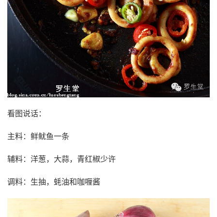
看图说话：
主料：鲜鱿鱼一条
辅料：洋葱，大蒜，青红椒少许
调料：生抽，蚝油和咖喱酱