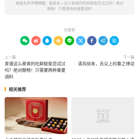
未经允许不得转载：
最美食
»
这么豪爽的吃鲜鱿鱼您试过吗？绝对
酣畅！只需要两种重要调料
分享到









上一篇
下一篇
食谱这么豪爽的吃鲜鱿鱼您试过
清风徐来，舌尖上的春之律动
吗？绝对酣畅！只需要两种重要
调料
相关推荐