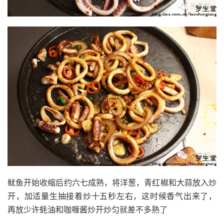
鱿鱼开始收缩后约六七成熟，将洋葱，青红椒和大蒜放入炒
开，加适量生抽接着炒十五秒左右，这时候香气出来了，
再放少许蚝油和咖喱酱炒开炒匀就差不多熟了