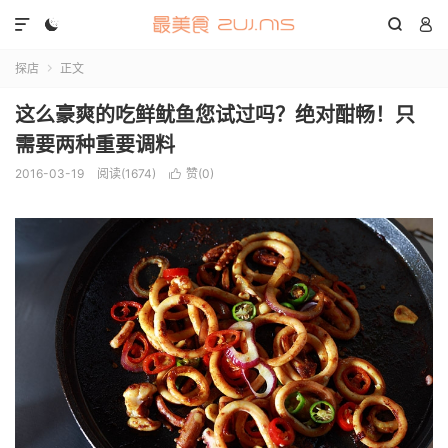




探店
正文

这么豪爽的吃鲜鱿鱼您试过吗？绝对酣畅！只
需要两种重要调料
2016-03-19
阅读(1674)
赞(
0
)
