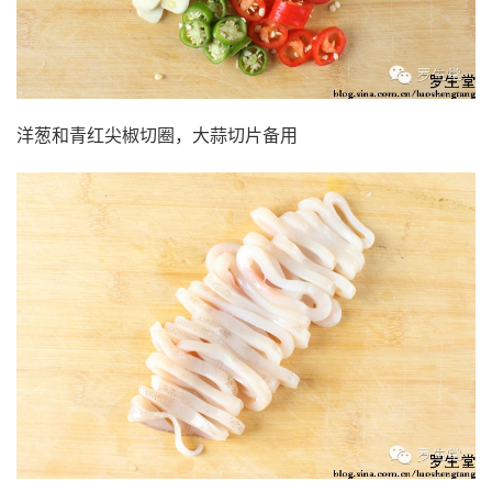
洋葱和青红尖椒切圈，大蒜切片备用