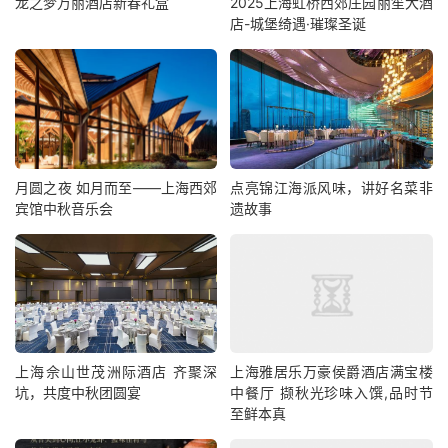
龙之梦万丽酒店新春礼盒
2025上海虹桥西郊庄园丽笙大酒
店-城堡绮遇·璀璨圣诞
月圆之夜 如月而至——上海西郊
点亮锦江海派风味，讲好名菜非
宾馆中秋音乐会
遗故事
上海佘山世茂洲际酒店 齐聚深
上海雅居乐万豪侯爵酒店满宝楼
坑，共度中秋团圆宴
中餐厅 撷秋光珍味入馔,品时节
至鲜本真