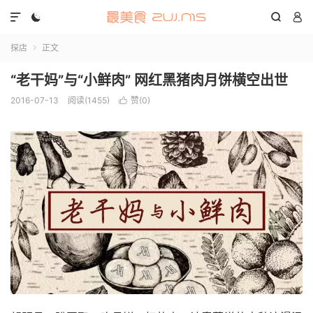




探店
正文

“老干妈”与“小鲜肉” 网红黑猪肉月饼横空出世
2016-07-13
阅读(1455)
赞(
0
)
