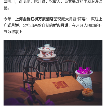
望明月，盼团聚，吃月饼，忆故人，诗意荡漾的中秋浪漫温
馨。
今年，
上海金桥红枫万豪酒店
呈现庞大月饼“阵容”，既送上
广式月饼
，又推出两款自制的
鲜肉月饼
，在月圆人团圆的佳
节为您献上