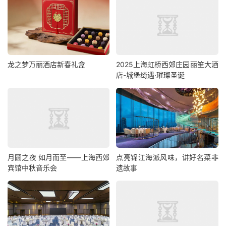
龙之梦万丽酒店新春礼盒
2025上海虹桥西郊庄园丽笙大酒
店-城堡绮遇·璀璨圣诞
月圆之夜 如月而至——上海西郊
点亮锦江海派风味，讲好名菜非
宾馆中秋音乐会
遗故事