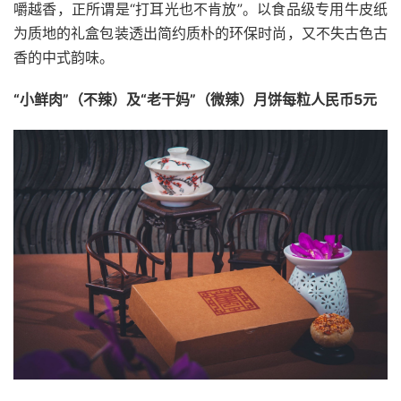
嚼越香，正所谓是“打耳光也不肯放”。以食品级专用牛皮纸
为质地的礼盒包装透出简约质朴的环保时尚，又不失古色古
香的中式韵味。
“小鲜肉”（不辣）及“老干妈”（微辣）月饼每粒人民币5元