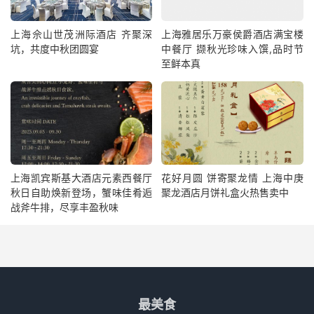
上海佘山世茂洲际酒店 齐聚深
上海雅居乐万豪侯爵酒店满宝楼
坑，共度中秋团圆宴
中餐厅 撷秋光珍味入馔,品时节
至鲜本真
上海凯宾斯基大酒店元素西餐厅
花好月圆 饼寄聚龙情 上海中庚
秋日自助焕新登场，蟹味佳肴逅
聚龙酒店月饼礼盒火热售卖中
战斧牛排，尽享丰盈秋味
最美食