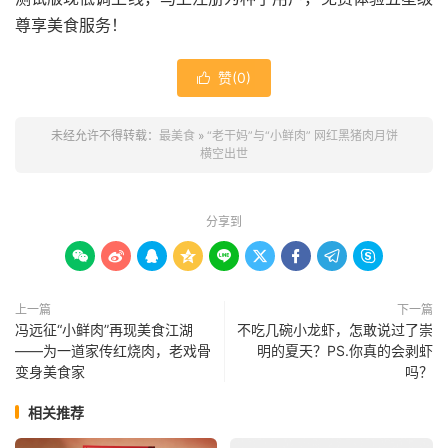
尊享美食服务！
赞(
0
)

未经允许不得转载：
最美食
»
“老干妈”与“小鲜肉” 网红黑猪肉月饼
横空出世
分享到









上一篇
下一篇
冯远征“小鲜肉”再现美食江湖
不吃几碗小龙虾，怎敢说过了崇
——为一道家传红烧肉，老戏骨
明的夏天？PS.你真的会剥虾
变身美食家
吗？
相关推荐