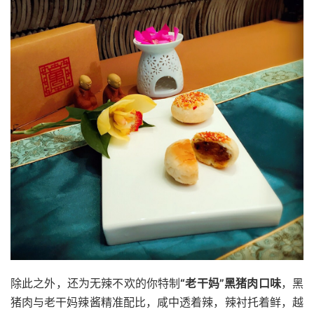
除此之外，还为无辣不欢的你特制
“老干妈”黑猪肉口味
，黑
猪肉与老干妈辣酱精准配比，咸中透着辣，辣衬托着鲜，越