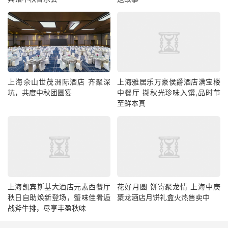
上海佘山世茂洲际酒店 齐聚深
上海雅居乐万豪侯爵酒店满宝楼
坑，共度中秋团圆宴
中餐厅 撷秋光珍味入馔,品时节
至鲜本真
上海凯宾斯基大酒店元素西餐厅
花好月圆 饼寄聚龙情 上海中庚
秋日自助焕新登场，蟹味佳肴逅
聚龙酒店月饼礼盒火热售卖中
战斧牛排，尽享丰盈秋味