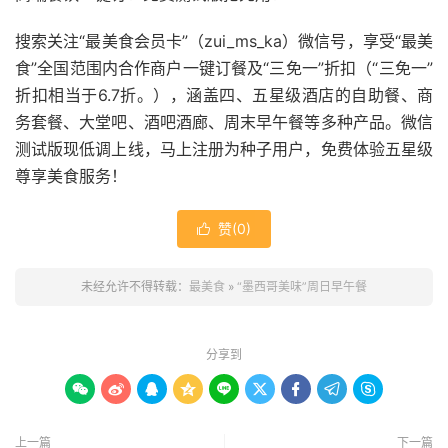
搜索关注“最美食会员卡”（zui_ms_ka）微信号，享受“最美
食”全国范围内合作商户一键订餐及“三免一”折扣（“三免一”
折扣相当于6.7折。），涵盖四、五星级酒店的自助餐、商
务套餐、大堂吧、酒吧酒廊、周末早午餐等多种产品。微信
测试版现低调上线，马上注册为种子用户，免费体验五星级
尊享美食服务！
赞(
0
)

未经允许不得转载：
最美食
»
“墨西哥美味”周日早午餐
分享到









上一篇
下一篇