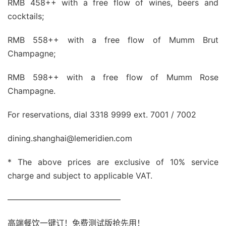
RMB 458++ with a free flow of wines, beers and
cocktails;
RMB 558++ with a free flow of Mumm Brut
Champagne;
RMB 598++ with a free flow of Mumm Rose
Champagne.
For reservations, dial 3318 9999 ext. 7001 / 7002
dining.shanghai@lemeridien.com
* The above prices are exclusive of 10% service
charge and subject to applicable VAT.
——————————————
高端餐饮一键订！免费测试版抢先用！