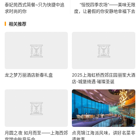
泰妃苑西式简餐~只为快捷中追
“恒悦四季农场”——美味无限
求时尚的你
度，让暑假的你安静地幸福下去
相关推荐
龙之梦万丽酒店新春礼盒
2025上海虹桥西郊庄园丽笙大酒
店-城堡绮遇·璀璨圣诞
月圆之夜 如月而至——上海西郊
点亮锦江海派风味，讲好名菜非
宾馆中秋音乐会
遗故事