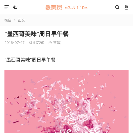




探店
正文

“墨西哥美味”周日早午餐
2016-07-17
阅读(726)
赞(
0
)

“墨西哥美味”周日早午餐