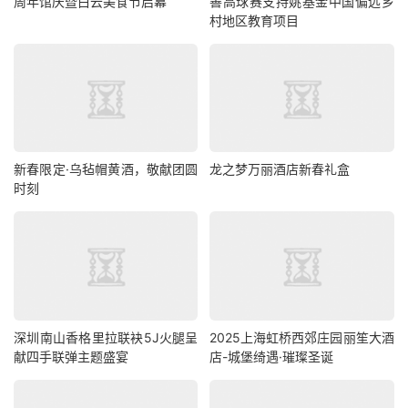
周年馆庆暨白云美食节启幕
善高球赛支持姚基金中国偏远乡
村地区教育项目
新春限定·乌毡帽黄酒，敬献团圆
龙之梦万丽酒店新春礼盒
时刻
深圳南山香格里拉联袂5J火腿呈
2025上海虹桥西郊庄园丽笙大酒
献四手联弹主题盛宴
店-城堡绮遇·璀璨圣诞