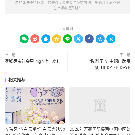
未经允许不得转载：
最美食
»
最美食与英雄有约，生命斗士尼克将
在上海震撼开讲！
分享到









上一篇
下一篇
满城尽带红金甲 high啤一夏！
“陶醉周五”主题自助晚
餐 TIPSY FRIDAYS
相关推荐
五秩风华·白云常新 白云宾馆50
2026年万豪国际集团中国中区慈