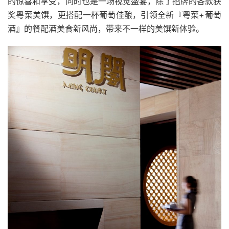
的惊喜和享受，同时也是一场视觉盛宴，除了招牌的各款获
奖粤菜美馔，更搭配一杯葡萄佳酿，引领全新『粤菜+葡萄
酒』的餐配酒美食新风尚，带来不一样的美馔新体验。