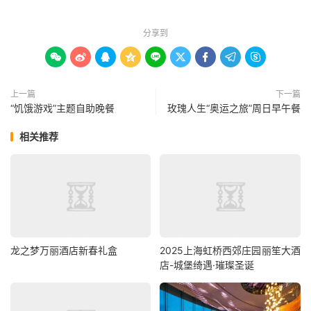
分享到









上一篇
下一篇
“饥饿游戏”主题自助晚餐
玫瑰人生“奥运之旅”周日早午餐
相关推荐
龙之梦万丽酒店新春礼盒
2025上海虹桥西郊庄园丽笙大酒
店-城堡绮遇·璀璨圣诞