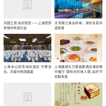
月圆之夜 如月而至——上海西郊
点亮锦江海派风味，讲好名菜非
宾馆中秋音乐会
遗故事
上海佘山世茂洲际酒店 齐聚深
上海雅居乐万豪侯爵酒店满宝楼
坑，共度中秋团圆宴
中餐厅 撷秋光珍味入馔,品时节
至鲜本真