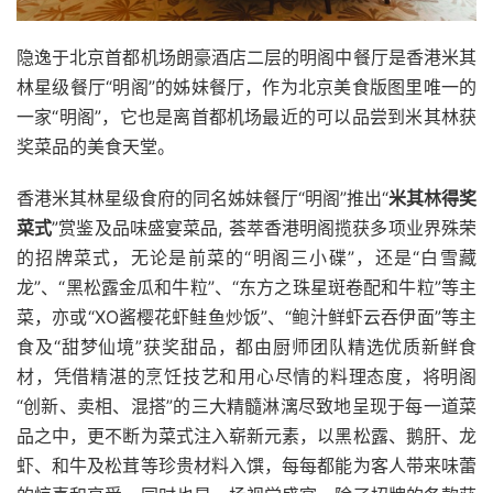
隐逸于北京首都机场朗豪酒店二层的明阁中餐厅是香港米其
林星级餐厅“明阁”的姊妹餐厅，作为北京美食版图里唯一的
一家“明阁”，它也是离首都机场最近的可以品尝到米其林获
奖菜品的美食天堂。
香港米其林星级食府的同名姊妹餐厅“明阁”推出“
米其林得奖
菜式
”赏鉴及品味盛宴菜品, 荟萃香港明阁揽获多项业界殊荣
的招牌菜式，无论是前菜的“明阁三小碟”，还是“白雪藏
龙”、“黑松露金瓜和牛粒”、“东方之珠星斑卷配和牛粒”等主
菜，亦或“XO酱樱花虾鲑鱼炒饭”、“鲍汁鲜虾云吞伊面”等主
食及“甜梦仙境”获奖甜品，都由厨师团队精选优质新鲜食
材，凭借精湛的烹饪技艺和用心尽情的料理态度，将明阁
“创新、卖相、混搭”的三大精髓淋漓尽致地呈现于每一道菜
品之中，更不断为菜式注入崭新元素，以黑松露、鹅肝、龙
虾、和牛及松茸等珍贵材料入馔，每每都能为客人带来味蕾