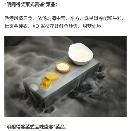
“明阁得奖菜式赏鉴”菜品：
渔港风情三食、浓汤炖海中宝、东方之珠星斑卷配和牛粒、
松露金缕衣、XO 酱樱花虾鲑鱼炒饭、甜梦仙境
“明阁得奖菜式品味盛宴”菜品：