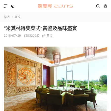




探店
正文

“米其林得奖菜式”赏鉴及品味盛宴
2016-07-29
阅读(2092)
赞(
0
)
