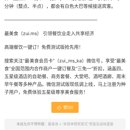
分钟（整点、半点），都会有白色大巴等候接送宾客。
————————————————————
最美食（zui.ms） 引领餐饮业走入共享经济
高端餐饮一键订！免费测试版抢先用！
搜索关注“最美食会员卡”（zui_ms_ka）微信号，享受“最美
食”全国范围内合作商户一键订餐及“三免一”折扣，涵盖四、
五星级酒店的自助餐、商务套餐、大堂吧、酒吧酒廊、周末
早午餐等多种产品。微信测试版现低调上线，马上注册为种
子用户，免费体验五星级尊享美食服务！
赞(
0
)

未经允许不得转载：
最美食
»
“米其林得奖菜式”赏鉴及品味盛宴