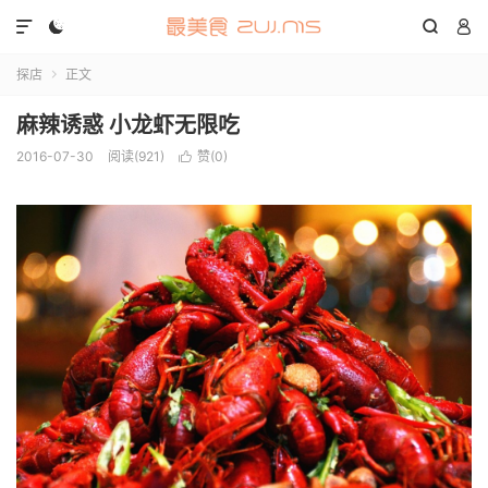




探店
正文

麻辣诱惑 小龙虾无限吃
2016-07-30
阅读(921)
赞(
0
)
