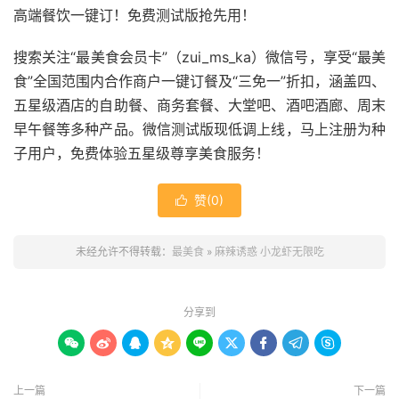
高端餐饮一键订！免费测试版抢先用！
搜索关注“最美食会员卡”（zui_ms_ka）微信号，享受“最美
食”全国范围内合作商户一键订餐及“三免一”折扣，涵盖四、
五星级酒店的自助餐、商务套餐、大堂吧、酒吧酒廊、周末
早午餐等多种产品。微信测试版现低调上线，马上注册为种
子用户，免费体验五星级尊享美食服务！
赞(
0
)

未经允许不得转载：
最美食
»
麻辣诱惑 小龙虾无限吃
分享到









上一篇
下一篇