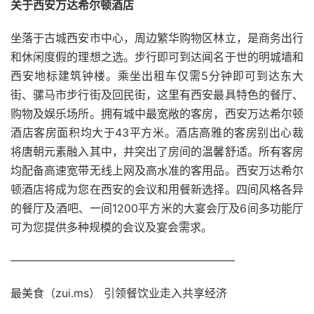
关于西安万达希尔顿酒店
坐落于古城西安市中心，周边繁华购物区林立，是商务出行
和休闲度假的理想之选。步行即可到达闻名于世的明城墙和
西安地标建筑钟楼。乘坐出租车仅需5分钟即可到达东大
街、骡马市步行街及回民街，这里有西安最具特色的餐厅、
购物及娱乐场所。拥有城中最宽敞的客房，西安万达希尔顿
酒店客房面积均大于43平方米。酒店高雅的客房别出心裁
将唐朝元素融入其中，并突出了房间的温馨舒适。所有客房
均配备高速宽带无线上网及高水准的客用品。西安万达希尔
顿酒店将成为您在西安的会议和用餐新选择。四间风格各异
的餐厅及酒吧、一间1200平方米的大宴会厅及6间多功能厅
可为您提供多种规模的会议及宴会需求。
————————————————————
最美食（zui.ms） 引领餐饮业走入共享经济