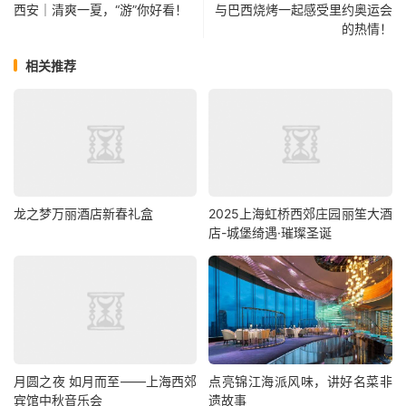
西安｜清爽一夏，“游”你好看！
与巴西烧烤一起感受里约奥运会
的热情！
相关推荐
龙之梦万丽酒店新春礼盒
2025上海虹桥西郊庄园丽笙大酒
店-城堡绮遇·璀璨圣诞
月圆之夜 如月而至——上海西郊
点亮锦江海派风味，讲好名菜非
宾馆中秋音乐会
遗故事