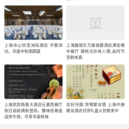
上海佘山世茂洲际酒店 齐聚深
上海雅居乐万豪侯爵酒店满宝楼
坑，共度中秋团圆宴
中餐厅 撷秋光珍味入馔,品时节
至鲜本真
上海凯宾斯基大酒店元素西餐厅
花好月圆 饼寄聚龙情 上海中庚
秋日自助焕新登场，蟹味佳肴逅
聚龙酒店月饼礼盒火热售卖中
战斧牛排，尽享丰盈秋味