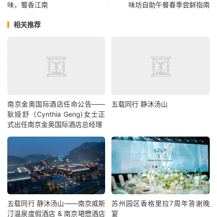
味，蜀香江南
味坊自助午餐春季尝鲜指南
相关推荐
南京金奥国际酒店任命公告——
五载同行 静沐汤山
耿娅舒（Cynthia Geng)女士正
式出任南京金奥国际酒店总经理
五载同行 静沐汤山——南京威斯
苏州园区香格里拉7周年答谢晚
汀温泉度假酒店 & 南京珺懋酒店
宴