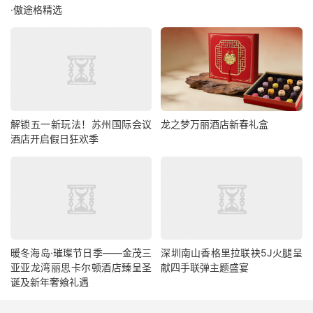
·傲途格精选
解锁五一新玩法！苏州国际会议
龙之梦万丽酒店新春礼盒
酒店开启假日狂欢季
暖冬海岛·璀璨节日季——金茂三
深圳南山香格里拉联袂5J火腿呈
亚亚龙湾丽思卡尔顿酒店臻呈圣
献四手联弹主题盛宴
诞及新年奢飨礼遇