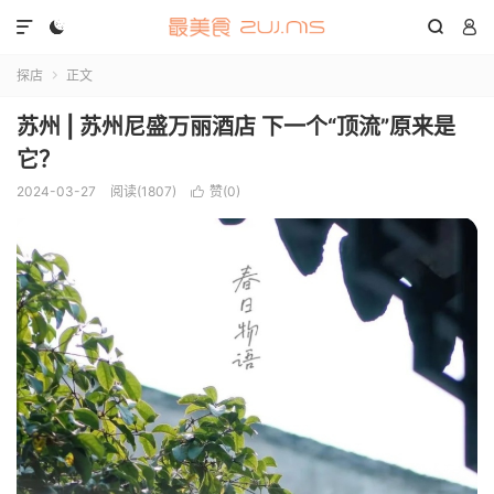




探店
正文

苏州 | 苏州尼盛万丽酒店 下一个“顶流”原来是
它？
2024-03-27
阅读(1807)
赞(
0
)
