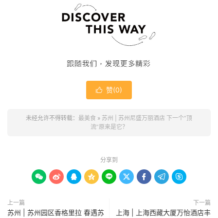
赞(
0
)

未经允许不得转载：
最美食
»
苏州 | 苏州尼盛万丽酒店 下一个“顶
流”原来是它？
分享到









上一篇
下一篇
苏州 | 苏州园区香格里拉 春遇苏
上海 | 上海西藏大厦万怡酒店丰