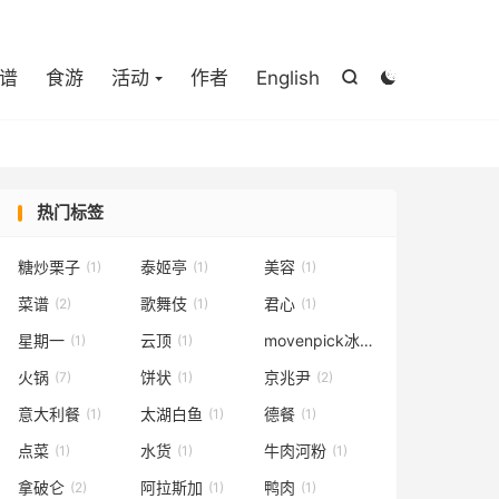

谱
食游
活动
作者
English


热门标签
糖炒栗子
泰姬亭
美容
(1)
(1)
(1)
菜谱
歌舞伎
君心
(2)
(1)
(1)
星期一
云顶
movenpick冰淇淋
(1)
(1)
(1)
火锅
饼状
京兆尹
(7)
(1)
(2)
意大利餐
太湖白鱼
德餐
(1)
(1)
(1)
点菜
水货
牛肉河粉
(1)
(1)
(1)
拿破仑
阿拉斯加
鸭肉
(2)
(1)
(1)