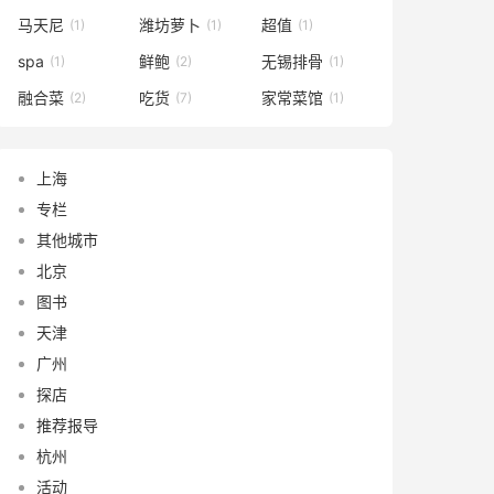
马天尼
潍坊萝卜
超值
(1)
(1)
(1)
spa
鲜鲍
无锡排骨
(1)
(2)
(1)
融合菜
吃货
家常菜馆
(2)
(7)
(1)
上海
专栏
其他城市
北京
图书
天津
广州
探店
推荐报导
杭州
活动