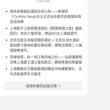
文章总数
南京金奥国际酒店任命公告——耿娅舒
（Cynthia Geng)女士正式出任南京金奥国际酒
店总经理
上海扬子江丽笙精选酒店【德国啤酒之夜】盛装
回归！共庆27载传承，燃动2026上海旅游节
北京北辰五洲皇冠国际酒店 × 北京五洲大酒店
复刻原汁原味的慕尼黑风情！激情点燃第二十届
德国啤酒节。
至味杭帮，赴一场江南风味之约——名厨潘健明
空降上海建工浦江皇冠假日，解锁季度杭帮盛宴
上海雅居乐万豪侯爵酒店臻呈中秋雅聚挚礼，花
鸟灵韵凝萃东方美学
阅读作者的全部文章
