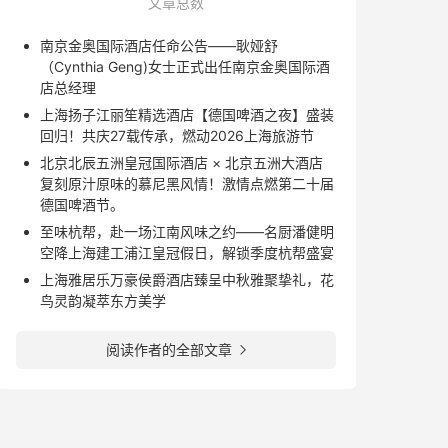
文章总数
南京金奥国际酒店任命公告——耿娅舒
（Cynthia Geng)女士正式出任南京金奥国际酒
店总经理
上海扬子江丽笙精选酒店【德国啤酒之夜】盛装
回归！共庆27载传承，燃动2026上海旅游节
北京北辰五洲皇冠国际酒店 × 北京五洲大酒店
复刻原汁原味的慕尼黑风情！激情点燃第二十届
德国啤酒节。
至味杭帮，赴一场江南风味之约——名厨潘健明
空降上海建工浦江皇冠假日，解锁季度杭帮盛宴
上海雅居乐万豪侯爵酒店臻呈中秋雅聚挚礼，花
鸟灵韵凝萃东方美学
阅读作者的全部文章
