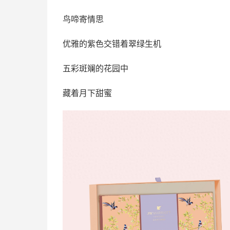
鸟啼寄情思
优雅的紫色交错着翠绿生机
五彩斑斓的花园中
藏着月下甜蜜