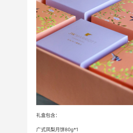
礼盒包含：
广式凤梨月饼80g*1