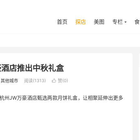
首页
探店
美图
专栏
食
豪酒店推出中秋礼盒
/
其他城市
阅读(1313)
赞(
0
)

杭州JW万豪酒店甄选两款月饼礼盒，让相聚延伸出更多