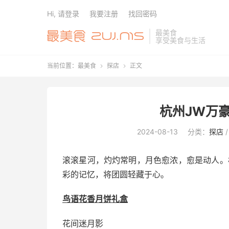
Hi, 请登录
我要注册
找回密码
最美食
享受美食与生活
当前位置：
最美食
探店
正文


杭州JW万
2024-08-13
分类：
探店
滚滚星河，灼灼常明，月色愈浓，愈是动人。
彩的记忆，将团圆轻藏于心。
鸟语花香月饼礼盒
花间迷月影