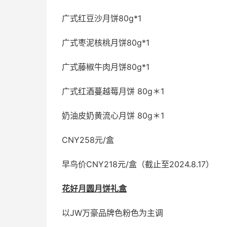
广式红豆沙月饼80g*1
广式枣泥核桃月饼80g*1
广式藤椒牛肉月饼80g*1
广式红酒蔓越莓月饼 80g＊1
奶油皮奶黄流心月饼 80g＊1
CNY258元/盒
早鸟价CNY218元/盒（截止至2024.8.17）
花好月圆月饼礼盒
以JW万豪品牌色粉色为主调