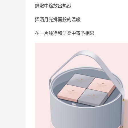
鲜嫩中绽放出热烈
挥洒月光拂面般的温暖
在一片纯净和洁柔中寄予相思