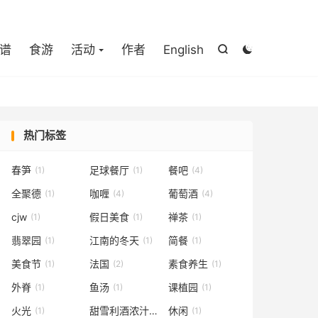

谱
食游
活动
作者
English


热门标签
春笋
足球餐厅
餐吧
(1)
(1)
(4)
全聚德
咖喱
葡萄酒
(1)
(4)
(4)
cjw
假日美食
禅茶
(1)
(1)
(1)
翡翠园
江南的冬天
简餐
(1)
(1)
(1)
美食节
法国
素食养生
(1)
(2)
(1)
外脊
鱼汤
课植园
(1)
(1)
(1)
火光
甜雪利酒浓汁
休闲
(1)
(1)
(1)