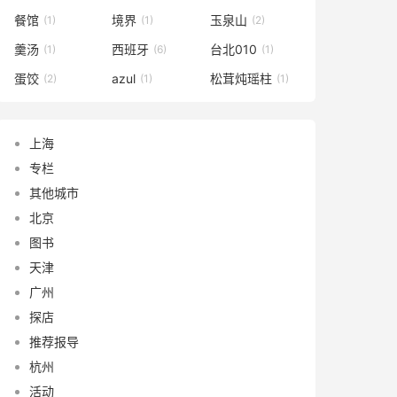
餐馆
境界
玉泉山
(1)
(1)
(2)
羹汤
西班牙
台北010
(1)
(6)
(1)
蛋饺
azul
松茸炖瑶柱
(2)
(1)
(1)
上海
专栏
其他城市
北京
图书
天津
广州
探店
推荐报导
杭州
活动