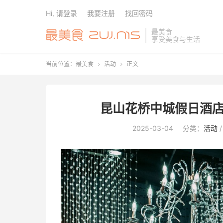
Hi, 请登录
我要注册
找回密码
最美食
享受美食与生活
当前位置：
最美食
活动
正文


昆山花桥中城假日酒店
2025-03-04
分类：
活动