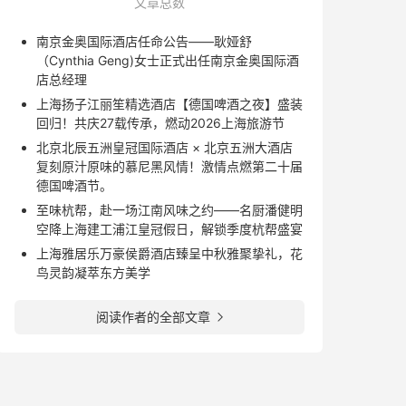
文章总数
南京金奥国际酒店任命公告——耿娅舒
（Cynthia Geng)女士正式出任南京金奥国际酒
店总经理
上海扬子江丽笙精选酒店【德国啤酒之夜】盛装
回归！共庆27载传承，燃动2026上海旅游节
北京北辰五洲皇冠国际酒店 × 北京五洲大酒店
复刻原汁原味的慕尼黑风情！激情点燃第二十届
德国啤酒节。
至味杭帮，赴一场江南风味之约——名厨潘健明
空降上海建工浦江皇冠假日，解锁季度杭帮盛宴
上海雅居乐万豪侯爵酒店臻呈中秋雅聚挚礼，花
鸟灵韵凝萃东方美学
阅读作者的全部文章
