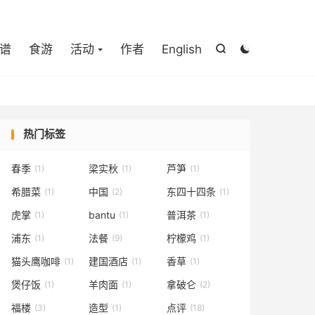

谱
食游
活动
作者
English


热门标签
春季
梁实秋
芦笋
(1)
(1)
(1)
希腊菜
中国
东四十四条
(1)
(2)
(1)
虎掌
bantu
普洱茶
(1)
(1)
(1)
浦东
法餐
柠檬鸡
(1)
(9)
(1)
猫头鹰咖啡
建国酒店
香草
(1)
(1)
(1)
煲仔饭
羊肉面
拿破仑
(1)
(1)
(2)
福楼
造型
点评
(3)
(1)
(18)