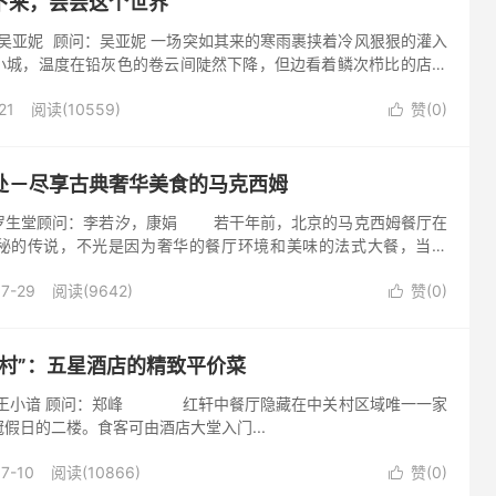
下来，尝尝这个世界
吴亚妮 顾问：吴亚妮 一场突如其来的寒雨裹挟着冷风狠狠的灌入
小城，温度在铅灰色的卷云间陡然下降，但边看着鳞次栉比的店铺
角撑起的油纸伞上...
21
阅读(10559)
赞(
0
)

处－尽享古典奢华美食的马克西姆
罗生堂顾问：李若汐，康娟 若干年前，北京的马克西姆餐厅在
秘的传说，不光是因为奢华的餐厅环境和美味的法式大餐，当然
北京话...
07-29
阅读(9642)
赞(
0
)

“村”：五星酒店的精致平价菜
：王小谙 顾问：郑峰 红轩中餐厅隐藏在中关村区域唯一一家
假日的二楼。食客可由酒店大堂入门...
7-10
阅读(10866)
赞(
0
)
