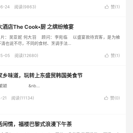
同阳光普照大地一般无处不在，和一...
06-24
阅读(9863)
赞(
1
)

店The Cook•厨 之缤纷飨宴
：吴亚妮 何大羽 顾问：李宛临 以盛宴款待宾客，是为飨
清也说不尽，不同的食材、烹调手法...
05-05
阅读(12680)
赞(
1
)

家乡味道，玩转上东盛贸韩国美食节
孟繁颖 &nb...
-21
阅读(11134)
赞(
0
)

话闲情，福楼巴黎式浪漫下午茶