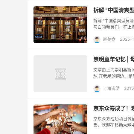
拆解 “中国清爽
拆解 “中国清爽型黄
与白领精英们，在上
“城・味” 颁奖礼的味
最美食
2025-1
崇明童年记忆 |
文章由上海崇明县新闻办
球 在老屋的南边，
苇搭起植物攀爬的架子
上海崇明
2015
京东众筹成了！
京东众筹成功项目诚征全国
售，欢迎在移动大潮中
美食是国内首家中英文