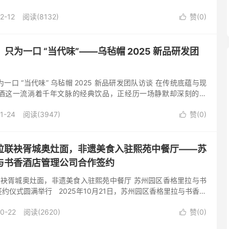
叶的砖道上，穿呢大衣的行人裹紧围巾，指尖呵出的白气缠上路灯
2-12
阅读(8132)
赞(
0
)

，只为一口 “当代味”——乌毡帽 2025 新品研发团
为一口 “当代味” 乌毡帽 2025 新品研发团队访谈 在传统底蕴与现
酒这一流淌着千年文脉的经典饮品，正经历一场静默却深刻的革
的标杆，乌毡帽始终坚守酿造初心，又勇拓创新之路 —— ...
1-24
阅读(3947)
赞(
0
)

拉联袂胥城奥灶面，非遗美食入驻熙苑中餐厅——苏
与书香酒店管理公司合作签约
袂胥城奥灶面，非遗美食入驻熙苑中餐厅 苏州园区香格里拉与书
约仪式圆满举行 2025年10月21日，苏州园区香格里拉与书香酒
牌胥城奥灶面·面之府战略合作签约...
0-22
阅读(2620)
赞(
0
)
