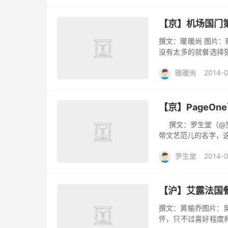
【京】机场国门
撰文：暖暖尚 图片：
没有太多的就餐选择
耗大把的时间。很多人
暖暖尚
2014-
能...
【京】PageO
撰文：罗生堂（@罗
带文艺范儿的名字，这
罗生堂
2014-
【沪】艾露法国
撰文：黄榆乔图片：
怀，只不过喜好程度