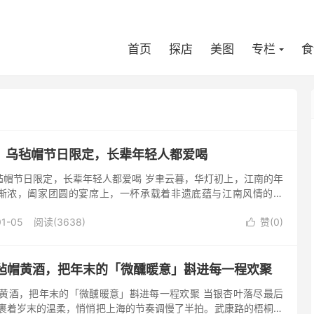
首页
探店
美图
专栏
食
！乌毡帽节日限定，长辈年轻人都爱喝
毡帽节日限定，长辈年轻人都爱喝 岁聿云暮，华灯初上，江南的年
渐浓，阖家团圆的宴席上，一杯承载着非遗底蕴与江南风情的佳
更显厚重。乌毡帽节日限定黄酒，早已成为国人过节的优选之选，
01-05
阅读(3638)
赞(
0
)

乌毡帽黄酒，把年末的「微醺暖意」斟进每一程欢聚
帽黄酒，把年末的「微醺暖意」斟进每一程欢聚 当银杏叶落尽最后
风裹着岁末的温柔，悄悄把上海的节奏调慢了半拍。武康路的梧桐枝