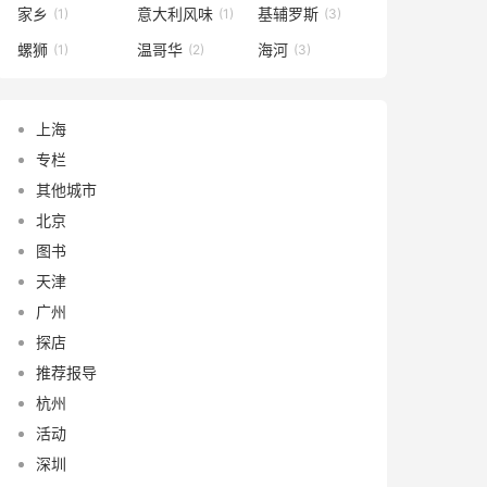
家乡
意大利风味
基辅罗斯
(1)
(1)
(3)
螺狮
温哥华
海河
(1)
(2)
(3)
上海
专栏
其他城市
北京
图书
天津
广州
探店
推荐报导
杭州
活动
深圳