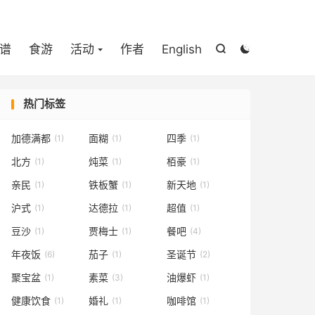

谱
食游
活动
作者
English


热门标签
加德满都
面糊
四季
(1)
(1)
(1)
北方
炖菜
栢豪
(1)
(1)
(1)
亲民
铁板蟹
新天地
(1)
(1)
(1)
沪式
达德拉
超值
(1)
(1)
(1)
豆沙
贾梅士
餐吧
(1)
(1)
(4)
年夜饭
茄子
圣诞节
(6)
(1)
(2)
聚宝盆
素菜
油爆虾
(1)
(3)
(1)
健康饮食
婚礼
咖啡馆
(1)
(1)
(1)