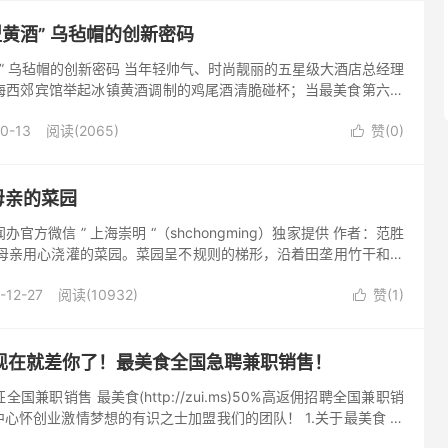
型黄酒” 乌毡帽的创新密码
酒” 乌毡帽的创新密码 当年轻帅气、时尚靓丽的五星级大酒店总经理
海西郊宾馆举起冰镇黄酒调制的鸡尾酒清脆碰杯；当最美食第六届
觉盛宴上，它取代红酒成为全场焦点 —— 乌毡帽酒业用十余...
0-13
阅读(2065)
赞(
0
)

 母亲的菜园
官方微信 ” 上海崇明 “（shchongming）独家提供 作者：范胜
是母亲用心浇灌的菜园。菜园呈不规则的梯形，沿着田垄用竹干和芦
，看每年的心情心意，有时...
-12-27
阅读(10932)
赞(
1
)

现在就差你了！最美食全国急聘兼职销售！
兼职销售 最美食(http://zui.ms)50%高返佣招聘全国兼职销
心怀创业激情梦想的有识之士加盟我们的团队！ 1.关于最美食 最
双语美食网站，拥有110万订阅用户，将推出...