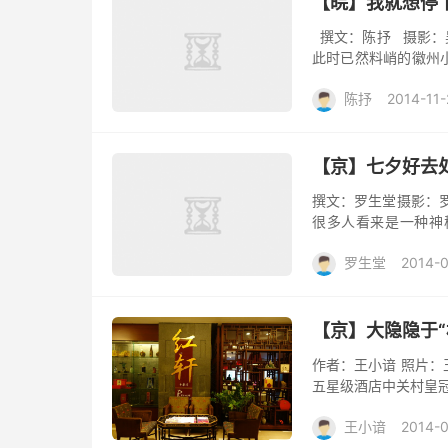
【皖】我就想停
撰文：陈抒 摄影：
此时已然料峭的徽州
里暖暖的灯光照映在街
陈抒
2014-11-
【京】七夕好去
撰文：罗生堂摄影：
很多人看来是一种神
了，还有不菲的消费，用
罗生堂
2014-
【京】大隐隐于
作者：王小谙 照片
五星级酒店中关村皇冠
王小谙
2014-0