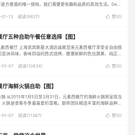
是方便面的唯一搭档，我们需要更有趣和品质的高效生活。Deco
创造力，现在，进入天马行空的模式看他们怎...
-01-13
阅读(9827)
赞(
0
)

餐厅五种自助午餐任意选择【图】
元素西餐厅 上海凯宾斯基大酒店诚邀您来元素西餐厅享受全自由搭
的亚洲风味、香味四溢的西式烧烤、健康新鲜的色拉蔬果、纯正的
的甜品，五种不同风格的口味可自由搭配，无论是素食者还是大胃
-01-07
阅读(10834)
赞(
0
)

餐厅海鲜火锅自助【图】
锅 从2015年1月5日至3月31日，元素西餐厅的海鲜火锅将呈现当
。火锅是食客冬季最喜爱的菜肴。厨师团队精选丰富的海鲜品种，
口贝、蛤蜊、大头虾等，另有安格斯牛肉，新鲜羊肉和丰富的有机
-01-07
阅读(11387)
赞(
0
)
