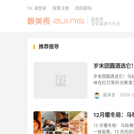
Hi, 请登录
我要注册
找回密码
最美食
享受美食与生活
推荐报导
岁末团圆酒选它
岁末团圆酒选它！乌
味在红灯笼的光晕里
酿，总能让温馨时刻
最美食
2026-
无论是阖家欢...
12月暖冬局：
12 月暖冬局：乌毡
一抹金黄，12 月的