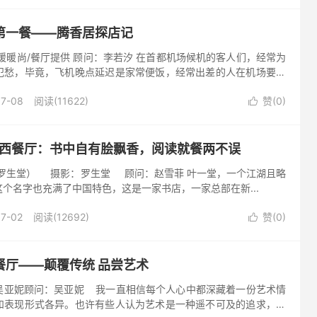
第一餐——腾香居探店记
暖暖尚/餐厅提供 顾问：李若汐 在首都机场候机的客人们，经常为
犯愁，毕竟，飞机晚点延迟是家常便饭，经常出差的人在机场要消
不了解的是，坐上T3机场下面的24小时免费班车，一分钟左右就
07-08
阅读(11622)
赞(
0
)

ne西餐厅：书中自有脍飘香，阅读就餐两不误
生堂） 摄影：罗生堂 顾问：赵雪菲 叶一堂，一个江湖且略
个名字也充满了中国特色，这是一家书店，一家总部在新...
07-02
阅读(12692)
赞(
0
)

餐厅——颠覆传统 品尝艺术
吴亚妮顾问：吴亚妮 我一直相信每个人心中都深藏着一份艺术情
和表现形式各异。也许有些人认为艺术是一种遥不可及的追求，但