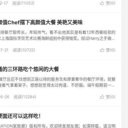
2-17
阅读(11052)
赞(
0
)

值Chef摆下高颜值大餐 美艳又美味
哥牛排餐厅厨师长，年轻帅气，看不出他其实是有着12年西餐经验的
C上海国际烹饪艺术比赛海鲜组别中获得银奖。经过Harry之手做出
味皆具，每一道都充满了Harry的创意，让食客从视觉到...
7-21
阅读(10722)
赞(
0
)

涌的三环路吃个悠闲的大餐
西餐厅总忍不住想到正装以待的服务生和厚重奢华的餐厅环境，就餐
提着气拿着架子，想想就觉得太过拘谨、不舒服。端午假期前一天
友约我在希尔顿东方路一号（One East）餐厅吃大餐，本以为这
06-26
阅读(12284)
赞(
0
)

便面还可以这样吃！
CORATION家居廊》版权所有，欢迎转发朋友圈；如需转载，请注明