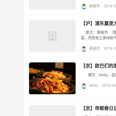
其实生活中的艺术就如
黄榆乔
2014-
【沪】浦东嘉里大酒
撰文：黄榆乔 图片
宴。然而食之美味数不
黄榆乔
2014-
【京】欧巴们的
撰文：Molly，
Molly
2014-04
【京】帝都春日