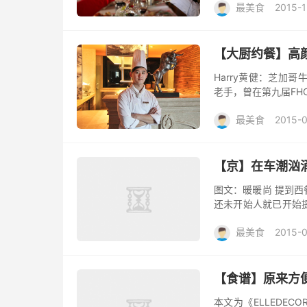
最美食
2015-1
【大厨约餐】高颜
Harry黄健：芝加
老手，曾在第九届FH
来的西式料理美艳与美
最美食
2015-0
【京】在车潮汹
图文：暖暖尚 提到
还未开始人就已开始
为了提前给我庆生，朋
最美食
2015-
又...
【食谱】原来方
本文为《ELLEDE