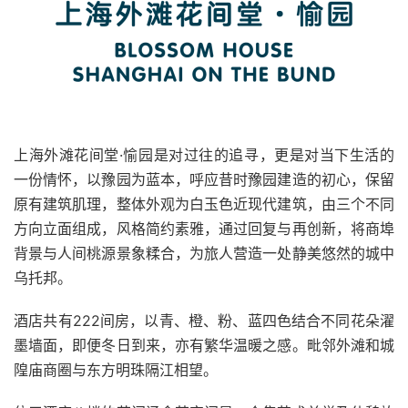
上海外滩花间堂·愉园是对过往的追寻，更是对当下生活的
一份情怀，以豫园为蓝本，呼应昔时豫园建造的初心，保留
原有建筑肌理，整体外观为白玉色近现代建筑，由三个不同
方向立面组成，风格简约素雅，通过回复与再创新，将商埠
背景与人间桃源景象糅合，为旅人营造一处静美悠然的城中
乌托邦。
酒店共有222间房，以青、橙、粉、蓝四色结合不同花朵濯
墨墙面，即便冬日到来，亦有繁华温暖之感。毗邻外滩和城
隍庙商圈与东方明珠隔江相望。