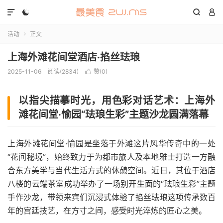




活动
正文

上海外滩花间堂酒店·掐丝珐琅
2025-11-06
阅读(2834)
赞(
0
)

以指尖描摹时光，用色彩对话艺术：上海外
滩花间堂·愉园“珐琅生彩”主题沙龙圆满落幕
上海外滩花间堂·愉园是坐落于外滩这片风华传奇中的一处
“花间秘境”，始终致力于为都市旅人及本地雅士打造一方融
合东方美学与当代生活方式的休憩空间。近日，其位于酒店
八楼的云端茶室成功举办了一场别开生面的“珐琅生彩”主题
手作沙龙，带领来宾们沉浸式体验了掐丝珐琅这项传承数百
年的宫廷技艺，在方寸之间，感受时光淬炼的匠心之美。