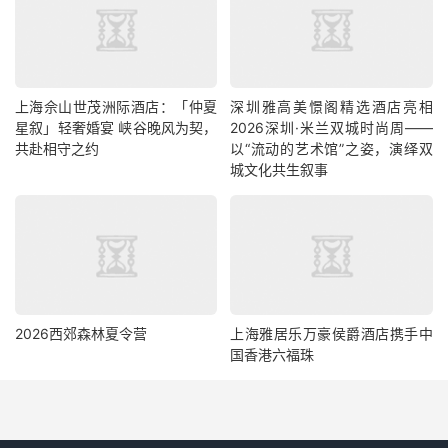
上海佘山世茂洲际酒店：「仲夏
深圳雅高美憬阁精选酒店亮相
星叙」轻奢婚宴 峡谷晚风为契，
2026深圳·米兰双城时尚周——
共赴相守之约
以“流动的艺术馆”之姿，演绎双
城文化共生叙事
2026西郊森林夏令营
上海雅居乐万豪侯爵酒店携手中
国香港六福珠