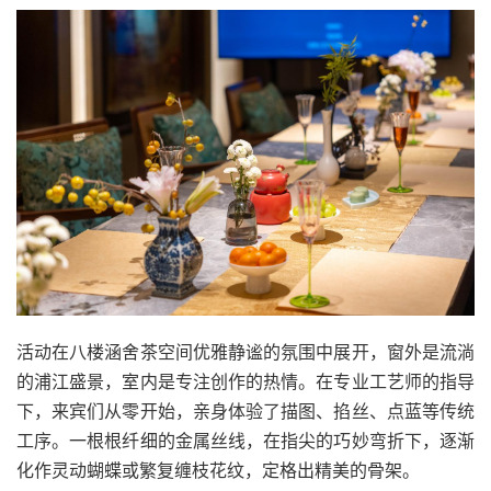
活动在八楼涵舍茶空间优雅静谧的氛围中展开，窗外是流淌
的浦江盛景，室内是专注创作的热情。在专业工艺师的指导
下，来宾们从零开始，亲身体验了描图、掐丝、点蓝等传统
工序。一根根纤细的金属丝线，在指尖的巧妙弯折下，逐渐
化作灵动蝴蝶或繁复缠枝花纹，定格出精美的骨架。