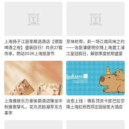
上海扬子江丽笙精选酒店【德国
至味杭帮，赴一场江南风味之约
啤酒之夜】盛装回归！共庆27载
——名厨潘健明空降上海建工浦
传承，燃动2026上海旅游节
江皇冠假日，解锁季度杭帮盛宴
上海雅居乐万豪侯爵酒店臻呈中
治愈上线｜佛系顶流卡皮巴拉空
秋雅聚挚礼，花鸟灵韵凝萃东方
降上海虹桥西郊庄园丽笙大酒店
美学