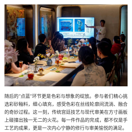
随后的“点蓝”环节更是色彩与想象的绽放。参与者们精心挑
选彩砂釉料，细心填充，感受色彩在丝线轮廓间流淌、融合
的奇妙过程。这一刻，传统宫廷技艺与现代审美在方寸画板
上碰撞出独一无二的火花。每一件作品的完成，都不仅是手
工艺的成果，更是一次内心宁静的修行与审美愉悦的满足。