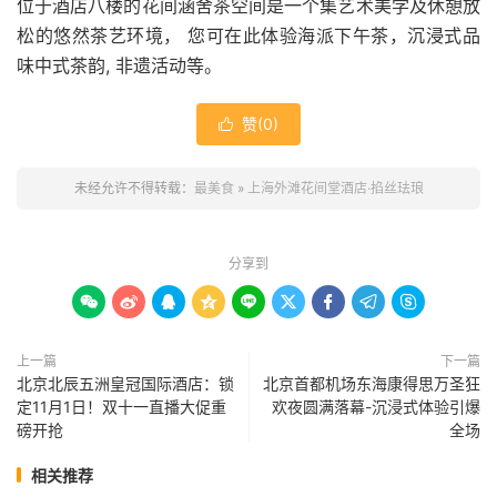
位于酒店八楼的花间涵舍茶空间是一个集艺术美学及休憩放
松的悠然茶艺环境， 您可在此体验海派下午茶，沉浸式品
味中式茶韵, 非遗活动等。
赞(
0
)

未经允许不得转载：
最美食
»
上海外滩花间堂酒店·掐丝珐琅
分享到









上一篇
下一篇
北京北辰五洲皇冠国际酒店：锁
北京首都机场东海康得思万圣狂
定11月1日！双十一直播大促重
欢夜圆满落幕-沉浸式体验引爆
磅开抢
全场
相关推荐