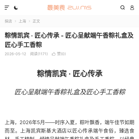




探店
上海
正文


粽情凯宾 · 匠心传承 - 匠心呈献端午香粽礼盒及
匠心手工香粽
2026-05-12
阅读(1171)
赞(
0
)

粽情凯宾 · 匠心传承
匠心呈献端午香粽礼盒及匠心手工香粽
上海，2026年5月——时序入夏，粽叶飘香，端午佳节如期
而至。上海凯宾斯基大酒店以匠心传承端午食俗，臻选食