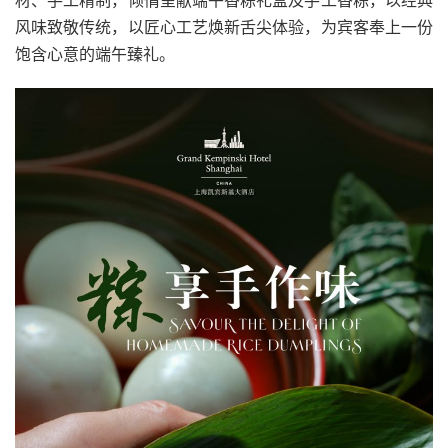
材、手工精制，倾情呈献端午香粽礼盒及手工香粽，以经典
风味致敬传统，以匠心工艺焕新舌尖体验，为宾客奉上一份
饱含心意的端午臻礼。