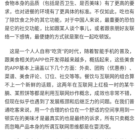
食物本身的品质（包括是否卫生、是否美味）有了更高的要
求，也对进餐的环境有了更具体的标准。不仅如此，吃也有
了除饮食之外的其它功能，对于中国人来说，最重要的恐怕
是它的社交功能，比如跟某人谈个事儿，或者跟亲朋好友联
络一下感情，最便捷的方式就是聚在一起吃顿饭。
这是一个人人自称“吃货”的时代，随着智能手机的普及，
跟美食相关的
APP
也开发得越来越多，概括起来，这些美食
的
APP
基本上涵盖以下几个方面：外卖、团购（优惠券）、
菜谱、美食评论、订位、社交等等。餐饮与互联网的组合算
不上一个新鲜的话题，这两年在互联网上红极一时的某牛
腩、某煎饼等都是利用互联网炒作概念，成效也非常不错，
但现在似乎也遇到了发展瓶颈和后继乏力的问题。在我们普
通吃客来说，用一个合理的价位在一个舒适的空间享用到一
顿实在的美味才是最真实的也是最终的诉求，所有只卖概念
而忽略产品本身的所谓互联网思维都是在耍流氓。