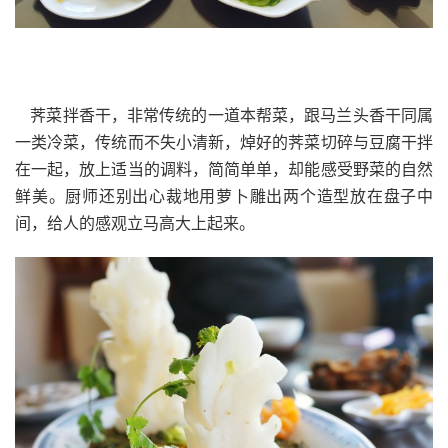
荠菜拌香干，非常传统的一道本帮菜，跟马兰头香干同属
一类冷菜，传统而不失小清新，焯好的荠菜切碎与豆腐干拌
在一起，放上适当的调料，简简单单，却能感受野菜的自然
鲜美。厨师还别出心裁地用萝卜雕出两个造型放在盘子中
间，给人的感观立马高大上起来。