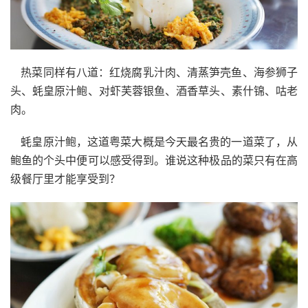
热菜同样有八道：红烧腐乳汁肉、清蒸笋壳鱼、海参狮子
头、蚝皇原汁鲍、对虾芙蓉银鱼、酒香草头、素什锦、咕老
肉。
蚝皇原汁鲍，这道粤菜大概是今天最名贵的一道菜了，从
鲍鱼的个头中便可以感受得到。谁说这种极品的菜只有在高
级餐厅里才能享受到？