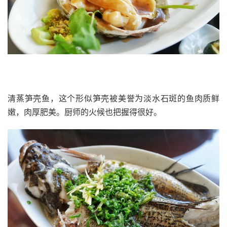
清蒸笋壳鱼，这个
形似笋壳
被美誉为淡水石斑的鱼肉质鲜
嫩，肉厚肥美。厨师的火候也把握得很好。