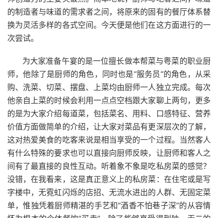
的制造者与味道的需求者之间，将原来的固有的餐厅体系替
换为灵活多样的各式空间。今天便是他们在这方面进行的一
次尝试。
为大家准备午宴的是一位擅长做本帮菜与粤菜的职业厨
师，他除了是厨师的角色，同时也是“服务员”的角色，从采
购、洗菜、切菜、摆盘、上菜均由厨师一人独立完成。每次
他亲自上菜的时候会利用一点点空档跟大家聊上两句，更多
的是为大家介绍每道菜，包括菜名、用料、口感特征、营养
价值方面做简单的介绍，让大家对菜品有更深层次的了解，
这对热爱美食的吃客来说是相当享受的一个过程。当然客人
有什么特殊的要求也可以直接向厨师反映，让厨师和客人之
间有了最直接的良性互动。听着象不象是吃私房菜的感觉？
没错，在我看来，这是真正意义上的私房菜：在住宅或是写
字楼中，无霓虹闪烁的店招、无流水进出的人群、无固定菜
单，惟独凭着厨师精湛的手艺和“酒香不怕巷子深”的从容情