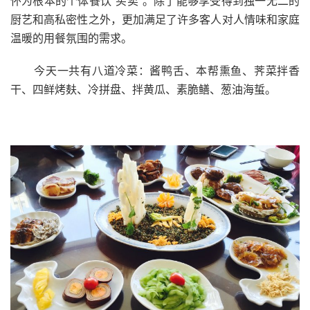
怀为根本的个体餐饮“买卖”。除了能够享受得到独一无二的
厨艺和高私密性之外，更加满足了许多客人对人情味和家庭
温暖的用餐氛围的需求。
今天一共有八道冷菜：酱鸭舌、本帮熏鱼、荠菜拌香
干、四鲜烤麸、冷拼盘、拌黄瓜、素脆鳝、葱油海蜇。