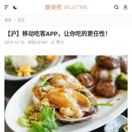




探店
正文

【沪】移动吃客APP，让你吃的更任性！
2014-12-19
阅读(13199)
赞(
1
)
