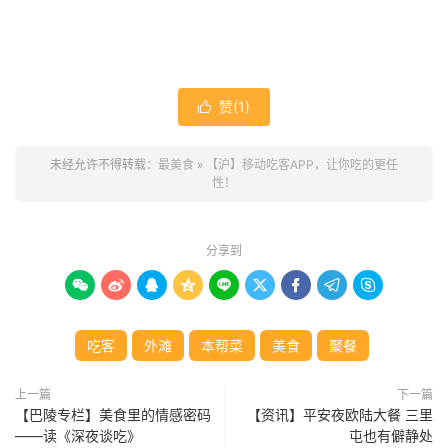
赞(
1
)

未经允许不得转载：
最美食
»
【沪】移动吃客APP，让你吃的更任
性！
分享到









吃客
外滩
本帮菜
美食
聚餐
上一篇
下一篇
【巴陵专栏】美食里的情感密码
【资讯】平安夜欧陆大餐 三里
——读《深夜谈吃》
屯也有僻静处