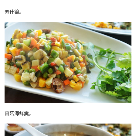
素什锦。
菌菇海鲜羹。