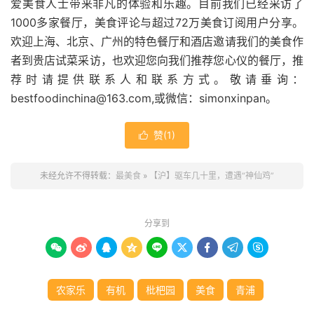
爱美食人士带来非凡的体验和乐趣。目前我们已经采访了
1000
多家餐厅，美食评论与超过
72
万美食订阅用户分享。
欢迎上海、北京、广州的特色餐厅和酒店邀请我们的美食作
者到贵店试菜采访，也欢迎您向我们推荐您心仪的餐厅，推
荐时请提供联系人和联系方式。敬请垂询：
bestfoodinchina@163.com,
或微信：
simonxinpan
。
赞(
1
)

未经允许不得转载：
最美食
»
【沪】驱车几十里，遭遇“神仙鸡”
分享到









农家乐
有机
枇杷园
美食
青浦