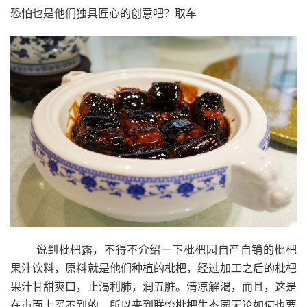
恐怕也是他们独具匠心的创意吧？取车
说到枇杷露，不得不介绍一下枇杷园自产自销的枇杷
果汁饮料，原料就是他们种植的枇杷，经过加工之后的枇杷
果汁甘甜爽口，止渴利肺，润五脏。清凉解渴，而且，这是
在市面上买不到的，所以来到联怡枇杷生态园无论如何也要