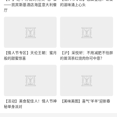
——凯宾斯基酒店海蓝意大利餐
的滋味涌上心头
厅
【情人节专区】天伦王朝：蜜月
【沪】采悦轩：不用减肥不怕胖
般的甜蜜惊喜
的普洱茶红烧肉你可中意？
【活动】美食配佳人！情人节神
【美味美图】喜气“羊羊”迎新春
秘单身派对