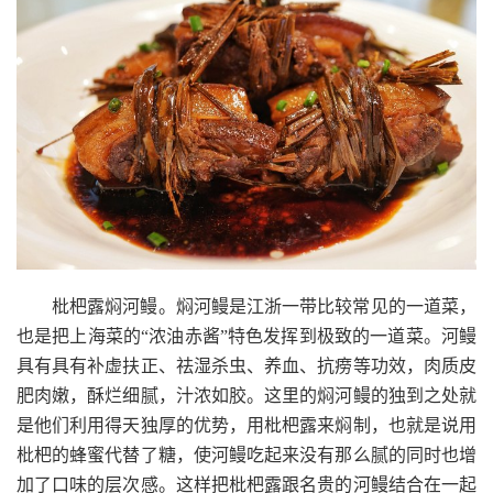
枇杷露焖河鳗。焖河鳗是江浙一带比较常见的一道菜，
也是把上海菜的“浓油赤酱”特色发挥到极致的一道菜。河鳗
具有具有补虚扶正、祛湿杀虫、养血、抗痨等功效，肉质皮
肥肉嫩，酥烂细腻，汁浓如胶。这里的焖河鳗的独到之处就
是他们利用得天独厚的优势，用枇杷露来焖制，也就是说用
枇杷的蜂蜜代替了糖，使河鳗吃起来没有那么腻的同时也增
加了口味的层次感。这样把枇杷露跟名贵的河鳗结合在一起