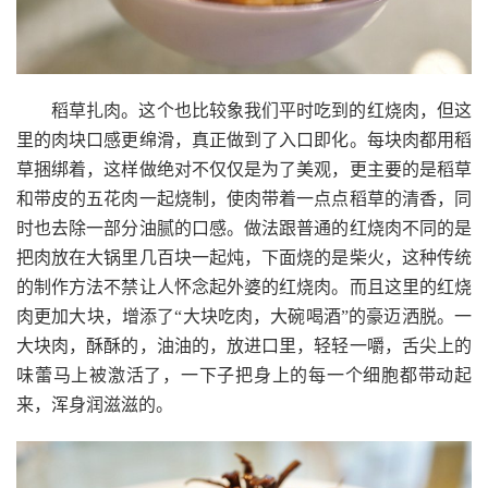
稻草扎肉。这个也比较象我们平时吃到的红烧肉，但这
里的肉块口感更绵滑，真正做到了入口即化。每块肉都用稻
草捆绑着，这样做绝对不仅仅是为了美观，更主要的是稻草
和带皮的五花肉一起烧制，使肉带着一点点稻草的清香，同
时也去除一部分油腻的口感。做法跟普通的红烧肉不同的是
把肉放在大锅里几百块一起炖，下面烧的是柴火，这种传统
的制作方法不禁让人怀念起外婆的红烧肉。而且这里的红烧
肉更加大块，增添了“大块吃肉，大碗喝酒”的豪迈洒脱。一
大块肉，酥酥的，油油的，放进口里，轻轻一嚼，舌尖上的
味蕾马上被激活了，一下子把身上的每一个细胞都带动起
来，浑身润滋滋的。