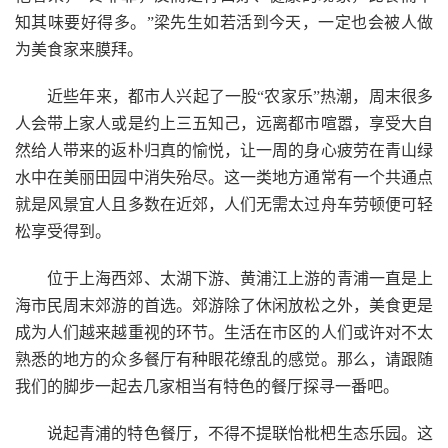
知其味要好得多。”梁先生如若活到今天，一定也会被人做
为美食家来膜拜。
近些年来，都市人兴起了一股“农家乐”热潮，周末很多
人会带上家人或是约上三五知己，远离都市喧嚣，享受大自
然给人带来的返朴归真的愉悦，让一周的身心疲劳在青山绿
水中在美丽田园中消失殆尽。这一类地方通常有一个共通点
就是风景宜人且多数在近郊，人们无需太过舟车劳顿便可轻
松享受得到。
位于上海西郊、太湖下游、黄浦江上游的青浦一直是上
海市民周末郊游的首选。郊游除了休闲放松之外，美食更是
成为人们越来越重视的环节。生活在市区的人们或许对不太
熟悉的地方的众多餐厅有种眼花缭乱的感觉。那么，请跟随
我们的脚步一起去几家相当有特色的餐厅探寻一番吧。
说起青浦的特色餐厅，不得不提联怡枇杷生态乐园。这