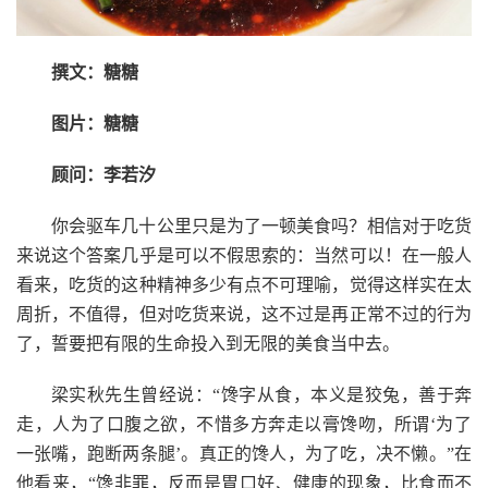
撰文：糖糖
图片：糖糖
顾问：李若汐
你会驱车几十公里只是为了一顿美食吗？相信对于吃货
来说这个答案几乎是可以不假思索的：当然可以！在一般人
看来，吃货的这种精神多少有点不可理喻，觉得这样实在太
周折，不值得，但对吃货来说，这不过是再正常不过的行为
了，誓要把有限的生命投入到无限的美食当中去。
梁实秋先生曾经说：“馋字从食，本义是狡兔，善于奔
走，人为了口腹之欲，不惜多方奔走以膏馋吻，所谓‘为了
一张嘴，跑断两条腿’。真正的馋人，为了吃，决不懒。”在
他看来，“馋非罪，反而是胃口好、健康的现象，比食而不