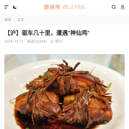




探店
正文

【沪】驱车几十里，遭遇“神仙鸡”
2014-12-11
阅读(13284)
赞(
1
)
