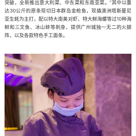
突破，全新推出意大利菜、中东菜和东南亚菜。”其中以重
达
30
公斤的原条现切日本群岛金枪鱼，现撬澳洲塔斯曼尼
亚生蚝为主打，配以特大南美对虾、特大鲜海螺等过
10
种海
鲜和三文鱼、冰山蚌等刺身，提供广州城独一无二的火腿
阵，以及各款特色手工面条。