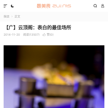




探店
正文

【广】云顶阁：表白的最佳场所
2014-11-20
阅读(13507)
赞(
0
)
