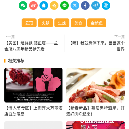









云顶
火腿
生蚝
美食
金枪鱼
上一篇
下一篇
【美图】烩鲜鲍 鳕鱼塔——兰
【皖】我就想停下来，尝尝这个
会所八周年新品抢先看
世界
相关推荐
【情人节专区】上海淳大万丽酒
【新春新品】慕尼黑啤酒屋，好
店自助晚宴
酒好肉吃起来！