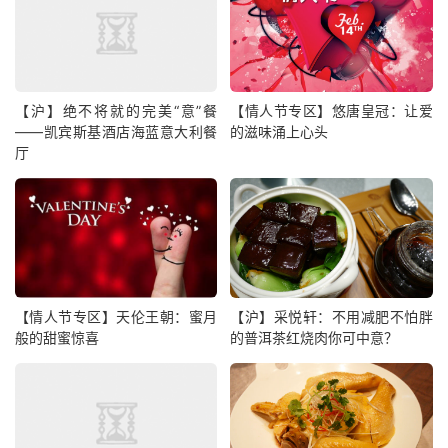
【沪】绝不将就的完美“意”餐
【情人节专区】悠唐皇冠：让爱
——凯宾斯基酒店海蓝意大利餐
的滋味涌上心头
厅
【情人节专区】天伦王朝：蜜月
【沪】采悦轩：不用减肥不怕胖
般的甜蜜惊喜
的普洱茶红烧肉你可中意？