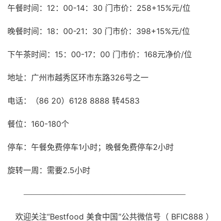
午餐时间：
12
：
00-14
：
30
门市价：
258+15%
元
/
位
晚餐时间：
18
：
00-21
：
30
门市价：
398+15%
元
/
位
下午茶时间：
15
：
00-17
：
00
门市价：
168
元净价
/
位
地址：广州市越秀区环市东路326号之一
电话：（86 20）6128 8888 转4583
餐位：
160-180
个
停车：午餐免费停车
1
小时；晚餐免费停车
2
小时
2.5
旋转一周：需要
小时
———————————–
—————————
欢迎关注“Bestfood 美食中国”公共微信号（ BFIC888 ）