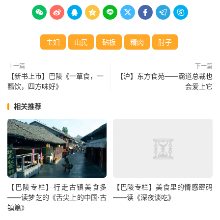









主妇
山民
砧板
精肉
肘子
上一篇
下一篇
【新书上市】巴陵《一箪食，一
【沪】东方食苑——霸道总裁也
瓢饮，四方味好》
会爱上它
相关推荐
【巴陵专栏】行走古镇美食多
【巴陵专栏】美食里的情感密码
——读梦芝的《舌尖上的中国·古
——读《深夜谈吃》
镇篇》