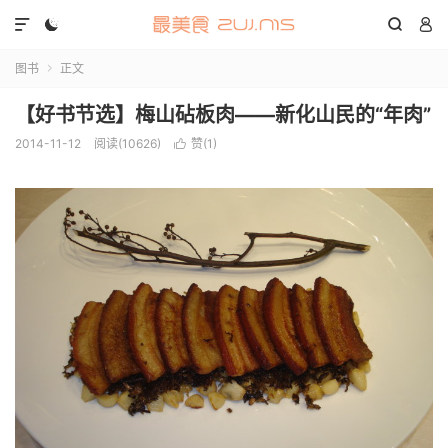




图书
正文

【好书节选】梅山砧板肉——新化山民的“年肉”
2014-11-12
阅读(10626)
赞(
1
)
