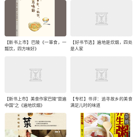
【新书上市】巴陵《一箪食，一
【好书节选】遍地是炊烟，四处
瓢饮，四方味好》
是人家
【新书上市】美食作家巴陵“尝遍
【专栏】书评：追寻故乡的美食
中国”之《遍地炊烟》
满足儿时的味道