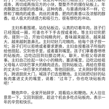
成条，再切成两指见方的小块，整整齐齐的摆在砧板上。年
肉飘散出浓郁的肉香味，这种肉香，与普通肉味不一样，它
掺和了精肉的咸香、肉丝的清香、肥肉的熏香以及浓郁的醇
香。给人极大的诱惑力和吸引力，很有想吃的冲动。
主妇系着围裙，站在砧板边，认真的切着年肉，孩子们
已经围成一圈，可谁也不下手去捏或者抢。等主妇切完肥
肉，拨到一边，开始切纯精肉时，香味越来越浓、越来越
大、越来越刺激鼻孔。主妇切好几坨精肉，给每个孩子捏一
坨；孩子们可以拒绝或者要求更换，主妇会按着孩子所指的
给他捏起，交到他手里，或者塞到嘴里。孩子们拿着香喷喷
的砧板肉，边吃边回到灶膛边烤火、聊天，听祖父母讲故
事。主妇自己捡起一块小小的精肉，塞进嘴里，边吃边给祖
父母每人切块巴掌大的精肉送去。回到砧板边，再给在祭祖
的丈夫切一块巴掌大的精肉，等他回厨房。丈夫刚好祭完祖
先，跨进厨房大门，喊孩子们去放鞭炮。主妇就把切好的砧
“
板肉塞进丈夫的嘴里，说着：
过年了，你也吃块砧板肉
”
吧！
鞭炮声中，全家开始辞岁，观看焰火和鞭炮。大人往往
意思一下，又回到厨房，趁这个机会多吃点砧板肉，表示一
年的辛劳和快乐。