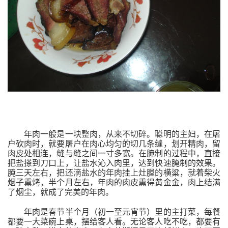
年肉一般是一块整肉，从来不切碎。聪明的主妇，在屠
户砍肉时，就要屠户在肉心均匀的切几条缝，划开精肉，留
肉皮处相连，缝与缝之间一寸多宽。在腌制的过程中，直接
把盐搽到刀口上，让盐水沁入肉里，达到快速腌制的效果。
腌三天左右，把还滴盐水的年肉挂上灶膛的横粱，就着柴火
烟子熏烤，半个月左右，年肉的肉皮熏得黄金金，肉上结满
了烟尘，就成了完美的年肉。
年肉是春节半个月（初一至元宵节）里的主打菜，每餐
都要一大菜碗上桌，摆给客人看。无论客人吃不吃，都要有