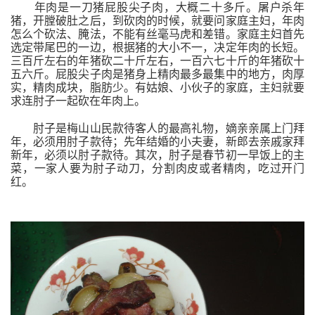
年肉是一刀猪屁股尖子肉，大概二十多斤。屠户杀年
猪，开膛破肚之后，到砍肉的时候，就要问家庭主妇，年肉
怎么个砍法、腌法，不能有丝毫马虎和差错。家庭主妇首先
选定带尾巴的一边，根据猪的大小不一，决定年肉的长短。
三百斤左右的年猪砍二十斤左右，一百六七十斤的年猪砍十
五六斤。屁股尖子肉是猪身上精肉最多最集中的地方，肉厚
实，精肉成块，脂肪少。有姑娘、小伙子的家庭，主妇就要
求连肘子一起砍在年肉上。
肘子是梅山山民款待客人的最高礼物，嫡亲亲属上门拜
年，必须用肘子款待；先年结婚的小夫妻，新郎去亲戚家拜
新年，必须以肘子款待。其次，肘子是春节初一早饭上的主
菜，一家人要为肘子动刀，分割肉皮或者精肉，吃过开门
红。