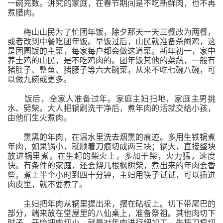
一碗充数。讲究的家庭，在春节期间是不吃新鲜肉，也不再
煮腊肉。
梅山山民为了忙团年饭，除夕那天一天三餐改为两餐，
或者改到中餐吃团年饭。早饭过后，山民就准备杀阉鸡，这
是团圆饭的主菜，每家每户都会做这道菜。新年初一，家中
养土鸡的山民，是不吃鸡肉的。团年饭其他的菜蔬，一般有
猪肚子、整鱼、猪腰子等六大碗菜，从来不吃七碗八碗，可
以做九碗或更多。
饭后，全家人准备过年。家庭主妇扫地，家庭主男挑
水、劈柴。大人把锅刷洗干净后，煮年肉的活就交给小孩，
由他们生火煮肉。
熏黑的年肉，在温水里洗去烟熏的痕迹。多用生铁锅煮
年肉，如果锅小，就顺着刀痕切成两三块；锅大，直接整块
放进锅里煮。在生起的柴火上，多加干柴，火力猛，速度
快。有条件的家庭，还会烧几根枫树柴，煮出来的年肉会香
些。煮上半个小时到四十分钟，主妇用筷子试试，可以插进
肉皮里，就不要煮了。
主妇把年肉从锅里提出来，摆在砧板上。切下带尾巴的
部分，端来放在堂屋里的八仙桌上，准备祭祖。其他肉切下
肘子，开始把肉切小，就是对年肉进行细加工。先按刀痕切