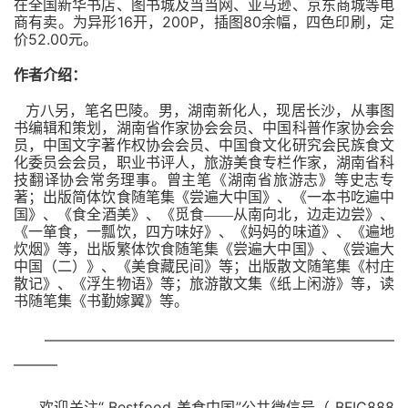
在全国新华书店、图书城及当当网、亚马逊、京东商城等电
16
200P
80
商有卖。为异形
开，
，插图
余幅，四色印刷，定
52.00
价
元。
作者介绍：
方八另，笔名巴陵。男，湖南新化人，现居长沙，从事图
书编辑和策划，湖南省作家协会会员、中国科普作家协会会
员，中国文字著作权协会会员、中国食文化研究会民族食文
化委员会会员，职业书评人，旅游美食专栏作家，湖南省科
技翻译协会常务理事。曾主笔《湖南省旅游志》等史志专
著；出版简体饮食随笔集《尝遍大中国》、《一本书吃遍中
国》、《食全酒美》、《觅食——从南向北，边走边尝》、
《一箪食，一瓢饮，四方味好》、《妈妈的味道》、《遍地
炊烟》等，出版繁体饮食随笔集《尝遍大中国》、《尝遍大
中国（二）》、《美食藏民间》等；出版散文随笔集《村庄
散记》、《浮生物语》等；旅游散文集《纸上闲游》等，读
书随笔集《书勤嫁翼》等。
———————————
—————————————
———
欢迎关注“ Bestfood 美食中国”公共微信号（ BFIC888