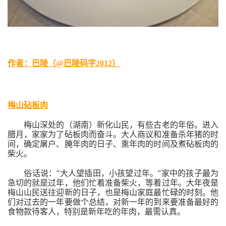
）
作者：巴陵（
@巴陵码字2012
梅山砧板肉
梅山深处的（湖南）新化山民，有些古老的年俗。进入
腊月，家家为了砧板肉而奋斗。大人商议和准备杀年猪的时
间，确定屠户、腌年肉的日子、熏年肉的时间及煮砧板肉的
柴火。
“
”
俗话说：
大人望插田，小孩望过年。
家中的孩子最为
急切的就是过年，他们忙着准备柴火，等着过年。大年夜是
梅山山民送往迎新的日子，也是梅山家庭最忙碌的时刻。他
们对过去的一年要做个总结，对新一年的到来要准备最好的
食物款待客人，特别是新年吃的年肉，最需认真。