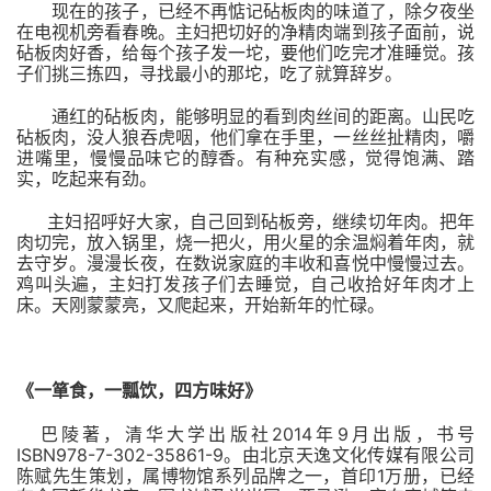
现在的孩子，已经不再惦记砧板肉的味道了，除夕夜坐
在电视机旁看春晚。主妇把切好的净精肉端到孩子面前，说
砧板肉好香，给每个孩子发一坨，要他们吃完才准睡觉。孩
子们挑三拣四，寻找最小的那坨，吃了就算辞岁。
通红的砧板肉，能够明显的看到肉丝间的距离。山民吃
砧板肉，没人狼吞虎咽，他们拿在手里，一丝丝扯精肉，嚼
进嘴里，慢慢品味它的醇香。有种充实感，觉得饱满、踏
实，吃起来有劲。
主妇招呼好大家，自己回到砧板旁，继续切年肉。把年
肉切完，放入锅里，烧一把火，用火星的余温焖着年肉，就
去守岁。漫漫长夜，在数说家庭的丰收和喜悦中慢慢过去。
鸡叫头遍，主妇打发孩子们去睡觉，自己收拾好年肉才上
床。天刚蒙蒙亮，又爬起来，开始新年的忙碌。
《一箪食，一瓢饮，四方味好》
2014
9
巴陵著，清华大学出版社
年
月出版，书号
ISBN978-7-302-35861-9
。
由北京天逸文化传媒有限公司
1
陈赋先生策划，属博物馆系列品牌之一，首印
万册，已经