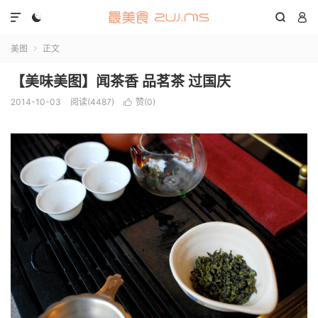




美图
正文

【美味美图】闻茶香 品茗茶 过国庆
2014-10-03
阅读(4487)
赞(
0
)
