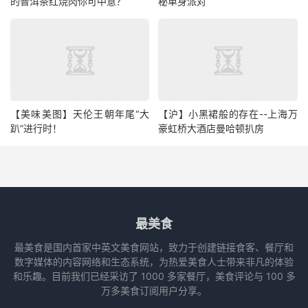
的普洱茶红烧肉你可中意？
秘单身派对
【美味美图】天伦王朝年尾“大
【沪】小黑裙般的存在--上海万
趴”进行时！
豪虹桥大酒店曼哈顿扒房
最美食
最美食是国内首家中英文美食网站，致力于创建链接食客、餐厅和
数字媒体的内容网络和生态系统，为热爱美食人士带来非凡的体验
和乐趣。目前我们已经采访了 1000 多家餐厅，美食评论与 100 多
万多美食订阅用户分享。