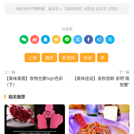
未经允许不得转载：
最美食
»
【美味美图】闻茶香 品茗茶 过国庆
分享到









上海
国庆
新选择
杂谈
茶
上一篇
下一篇
【美味美图】食物也要high色彩
【美味途说】金秋尝鲜 崇明“面
（下）
拖蟹”
相关推荐