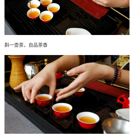
斟一壶茶，自品茶香