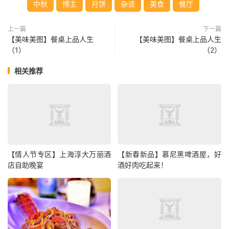
中秋
博主
月饼
杂谈
美食
餐厅
上一篇
下一篇
【美味美图】餐桌上品人生
【美味美图】餐桌上品人生
（1）
（2）
相关推荐
【情人节专区】上海淳大万丽酒
【新春新品】慕尼黑啤酒屋，好
店自助晚宴
酒好肉吃起来！