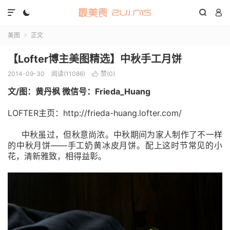




美图
正文

【Lofter博主美图精选】中秋手工月饼
2014-09-30
阅读(11086)
赞(
0
)

文/图：黄丹枫 微信号：Frieda_Huang
LOFTER主页：http://frieda-huang.lofter.com/
中秋虽过，但秋意尚浓。中秋期间为家人制作了不一样
的中秋月饼——手工奶黄冰皮月饼。配上这时节常见的小
花，清新雅致，相得益彰。