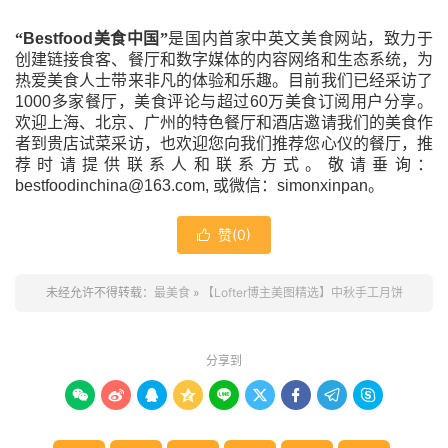
“
Bestfood
美食中国”
是国内首家中英文美食网站，致力于
创建链接食客、餐厅和数字媒体的内容网络和生态系统，为
热爱美食人士带来非凡的体验和乐趣。目前我们已经采访了
1000
多家餐厅，美食评论与超过
60
万美食订阅用户分享。
欢迎上海、北京、广州的特色餐厅和酒店邀请我们的美食作
者到贵店试菜采访，也欢迎您向我们推荐您心仪的餐厅，推
荐时请提供联系人和联系方式。敬请垂询：
bestfoodinchina@163.com,
或微信：
simonxinpan
。
赞(
0
)

未经允许不得转载：
最美食
»
【Lofter博主美图精选】中秋手工月饼
分享到








