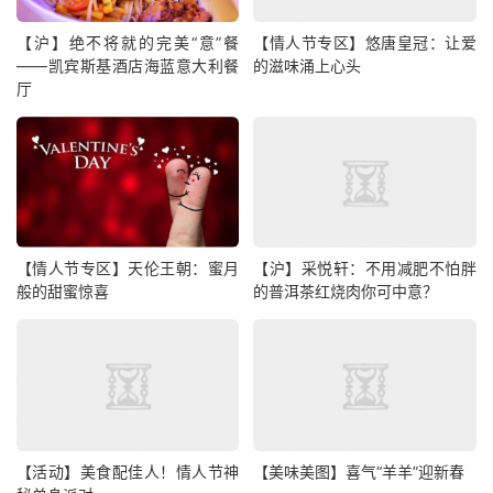
【沪】绝不将就的完美“意”餐
【情人节专区】悠唐皇冠：让爱
——凯宾斯基酒店海蓝意大利餐
的滋味涌上心头
厅
【情人节专区】天伦王朝：蜜月
【沪】采悦轩：不用减肥不怕胖
般的甜蜜惊喜
的普洱茶红烧肉你可中意？
【活动】美食配佳人！情人节神
【美味美图】喜气“羊羊”迎新春