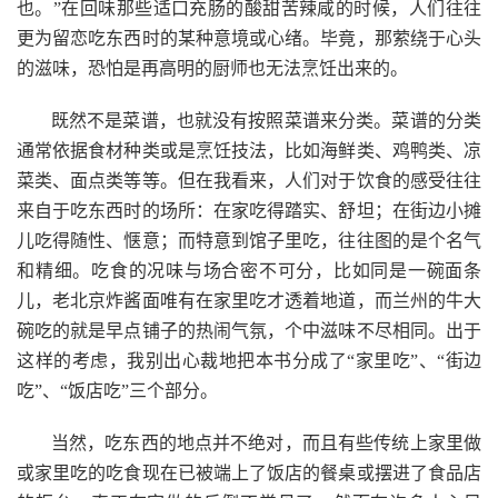
也。”在回味那些适口充肠的酸甜苦辣咸的时候，人们往往
更为留恋吃东西时的某种意境或心绪。毕竟，那萦绕于心头
的滋味，恐怕是再高明的厨师也无法烹饪出来的。
既然不是菜谱，也就没有按照菜谱来分类。菜谱的分类
通常依据食材种类或是烹饪技法，比如海鲜类、鸡鸭类、凉
菜类、面点类等等。但在我看来，人们对于饮食的感受往往
来自于吃东西时的场所：在家吃得踏实、舒坦；在街边小摊
儿吃得随性、惬意；而特意到馆子里吃，往往图的是个名气
和精细。吃食的况味与场合密不可分，比如同是一碗面条
儿，老北京炸酱面唯有在家里吃才透着地道，而兰州的牛大
碗吃的就是早点铺子的热闹气氛，个中滋味不尽相同。出于
这样的考虑，我别出心裁地把本书分成了“家里吃”、“街边
吃”、“饭店吃”三个部分。
当然，吃东西的地点并不绝对，而且有些传统上家里做
或家里吃的吃食现在已被端上了饭店的餐桌或摆进了食品店