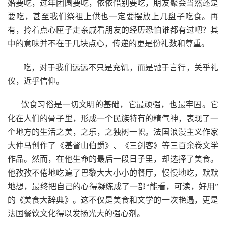
婚要吃，过年团圆要吃，依依惜别要吃，朋友聚会当然还是
要吃，甚至我们祭祖上供也一定要摆放上几盘子吃食。再
有，拎着点心匣子走亲戚看朋友的经历恐怕谁都有过吧？其
中的意味并不在于几块点心，传递的更是份礼数和尊重。
吃，对于我们远远不只是充饥，而是融于言行，关乎礼
仪，近乎信仰。
饮食习俗是一切文明的基础，它最顽强，也最牢固。它
化在人们的骨子里，形成一个民族特有的精气神，表现了一
个地方的生活之美，之乐，之独树一帜。法国浪漫主义作家
大仲马创作了《基督山伯爵》、《三剑客》等三百余卷文学
作品。然而，在他生命的最后一段日子里，却选择了美食。
他孜孜不倦地吃遍了巴黎大大小小的餐厅，慢慢地吃，默默
地想，最终把自己的心得凝练成了一部“能看，可读，好用”
的《美食大辞典》。这不仅是美食和文学的一次艳遇，更是
法国餐饮文化得以发扬光大的强心剂。