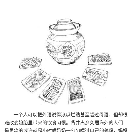
一个人可以把外语说得滚瓜烂熟甚至超过母语，但却很
难改变娘胎里带来的饮食习惯。背井离乡久居海外的人们，
最思念的或许就是小时候奶奶一勺勺喂过自己的藕粉，妈妈