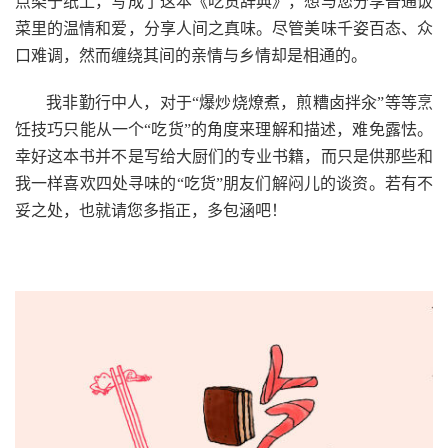
点染于纸上，写成了这本《吃货辞典》，想与您分享普通饭
菜里的温情和爱，分享人间之真味。尽管美味千姿百态、众
口难调，然而缠绕其间的亲情与乡情却是相通的。
我非勤行中人，对于“爆炒烧燎煮，煎糟卤拌汆”等等烹
饪技巧只能从一个“吃货”的角度来理解和描述，难免露怯。
幸好这本书并不是写给大厨们的专业书籍，而只是供那些和
我一样喜欢四处寻味的“吃货”朋友们解闷儿的谈资。若有不
妥之处，也就请您多指正，多包涵吧！