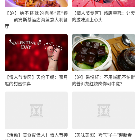
【沪】绝不将就的完美“意”餐
【情人节专区】悠唐皇冠：让爱
——凯宾斯基酒店海蓝意大利餐
的滋味涌上心头
厅
【情人节专区】天伦王朝：蜜月
【沪】采悦轩：不用减肥不怕胖
般的甜蜜惊喜
的普洱茶红烧肉你可中意？
【活动】美食配佳人！情人节神
【美味美图】喜气“羊羊”迎新春