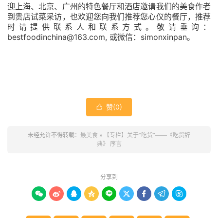
迎上海、北京、广州的特色餐厅和酒店邀请我们的美食作者
到贵店试菜采访，也欢迎您向我们推荐您心仪的餐厅，推荐
时请提供联系人和联系方式。敬请垂询：
bestfoodinchina@163.com,
simonxinpan
或微信：
。
赞(
0
)

未经允许不得转载：
最美食
»
【专栏】关于“吃货”——《吃货辞
典》 序言
分享到








