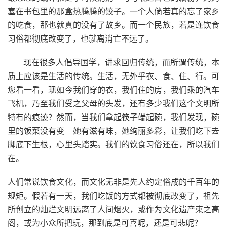
塞在书包里的那盒热腾腾的饺子。一个人倘若真的忘了家乡
的吃食，那也就真的没有了故乡。而一个民族，若是连饮食
习俗都彻底改变了，也就离消亡不远了。
现在很多人倡导国学，讲求回归传统，而所谓传统，本
质上应该是生活的传统。生活，无外乎衣、食、住、行。可
您看一看，现如今我们穿的衣，我们住的房，我们乘的汽车
飞机，乃至我们受之父母的头发，还有多少我们这个文明所
特有的痕迹？然而，当我们拿起筷子端起碗，我们发现，碗
里的饭菜没有变—她有滋有味，她绚丽多彩，让我们吃下去
脚底下生根，心里头踏实。我们的饮食习俗还在，所以我们
在。
人们常说饮食文化，而文化无非是先人约定俗成的千百年的
规矩。假若有一天，我们吃饭的方式都被彻底改变了，祖先
所创立的灿烂文明远离了人间烟火，或作为文化遗产束之高
阁，或为小众所把玩，那到底是可喜呢，还是可悲呢？