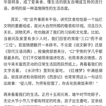
华丽转身，成了爱美食、懂生活的朋友自嘲或互称的流行
语，表明的是一种温情随性的生活态度。
其实，“吃”这件事原本不俗，讲究饮食恰恰是一个灿烂
文明的重要组成，是对大自然所赐的敬畏和珍视。况且日久
天长，润物无声，吃也融进了我们的习俗和文化里。比如，
当被问及家里有多少人时，我们回答的常是“三口”而不说
“三位”。若是随便翻开一本辞书，不论是《说文解字》还是
《现代汉语词典》，按偏旁部首来分，“口”字旁的字几乎都
是最多的。它们不仅被用来描述吃态，也用来表达情感，古
往今来丰富而灵动的日常生活因而跃然纸上。再看看我们的
文学名著，《水浒传》里到处豪吃，《红楼梦》中满纸细
品，就连讲述和尚取经的《西游记》也常常用这么一句话引
出故事：“徒儿呀，为师有些饿了，你去化些斋饭来吧！”
再来看看我们的生活。正月十五闹元宵，端午时节吃粽子，
无论大节小节几乎都有特定的吃食。孩子出生要吃，定亲结