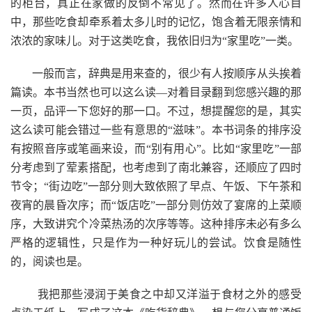
的柜台，真正在家做的反倒不常见了。然而在许多人心目
中，那些吃食却牵系着太多儿时的记忆，饱含着无限亲情和
浓浓的家味儿。对于这类吃食，我依旧归为“家里吃”一类。
一般而言，辞典是用来查的，很少有人按顺序从头挨着
篇读。本书当然也可以这么读—对着目录翻到您感兴趣的那
一页，品评一下您好的那一口。不过，想提醒您的是，其实
这么读可能会错过一些有意思的“滋味”。本书词条的排序没
有按照音序或笔画来设，而“别有用心”。比如“家里吃”一部
分考虑到了荤素搭配，也考虑到了南北兼容，还顺应了四时
节令；“街边吃”一部分则大致依照了早点、午饭、下午茶和
夜宵的晨昏次序；而“饭店吃”一部分则仿效了宴席的上菜顺
序，大致讲究个冷菜热汤的次序等等。这种排序未必有多么
严格的逻辑性，只是作为一种好玩儿的尝试。饮食是随性
的，阅读也是。
我把那些浸润于美食之中却又洋溢于食材之外的感受