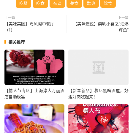
吃货
吃食
杂谈
美食
辞典
饮食
上一篇
下一篇
【美味美图】粤风阁中餐厅
【美味途说】崇明小食之“油爆
（1）
籽鱼”
相关推荐
【情人节专区】上海淳大万丽酒
【新春新品】慕尼黑啤酒屋，好
店自助晚宴
酒好肉吃起来！