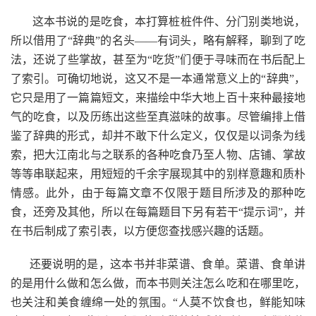
这本书说的是吃食，本打算桩桩件件、分门别类地说，
所以借用了“辞典”的名头——有词头，略有解释，聊到了吃
法，还说了些掌故，甚至为“吃货”们便于寻味而在书后配上
了索引。可确切地说，这又不是一本通常意义上的“辞典”，
它只是用了一篇篇短文，来描绘中华大地上百十来种最接地
气的吃食，以及历练出这些至真滋味的故事。尽管编排上借
鉴了辞典的形式，却并不敢下什么定义，仅仅是以词条为线
索，把大江南北与之联系的各种吃食乃至人物、店铺、掌故
等等串联起来，用短短的千余字展现其中的别样意趣和质朴
情感。此外，由于每篇文章不仅限于题目所涉及的那种吃
食，还旁及其他，所以在每篇题目下另有若干“提示词”，并
在书后制成了索引表，以方便您查找感兴趣的话题。
还要说明的是，这本书并非菜谱、食单。菜谱、食单讲
的是用什么做和怎么做，而本书则关注怎么吃和在哪里吃，
也关注和美食缠绵一处的氛围。“人莫不饮食也，鲜能知味