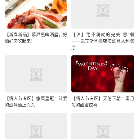
【新春新品】慕尼黑啤酒屋，好
【沪】绝不将就的完美“意”餐
酒好肉吃起来！
——凯宾斯基酒店海蓝意大利餐
厅
【情人节专区】悠唐皇冠：让爱
【情人节专区】天伦王朝：蜜月
的滋味涌上心头
般的甜蜜惊喜