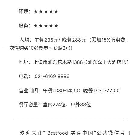
环境：★★★★★
服务：★★★★★
人均：午餐
238
元
/
晚餐
288
元（需加
15%
服务费，
一次性购买
10
张餐劵可获赠
2
张）
地址：上海市浦东花木路
1388
号浦东嘉里大酒店
1
层
电话：
021-6169 8886
营业时间：午餐
11:30-14:30
；晚餐
17:30-22:00
餐厅容量：室内
274
位、户外
88
位
———————————————————————-
欢迎关注“ Bestfood 美食中国”公共微信号（