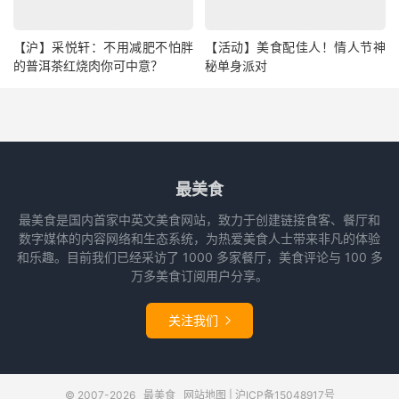
【沪】采悦轩：不用减肥不怕胖
【活动】美食配佳人！情人节神
的普洱茶红烧肉你可中意？
秘单身派对
最美食
最美食是国内首家中英文美食网站，致力于创建链接食客、餐厅和
数字媒体的内容网络和生态系统，为热爱美食人士带来非凡的体验
和乐趣。目前我们已经采访了 1000 多家餐厅，美食评论与 100 多
万多美食订阅用户分享。
关注我们

© 2007-2026
最美食
网站地图
|
沪ICP备15048917号