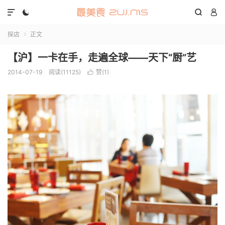




探店
正文

【沪】一卡在手，走遍全球——天下“厨”艺
2014-07-19
阅读(11125)
赞(
1
)
