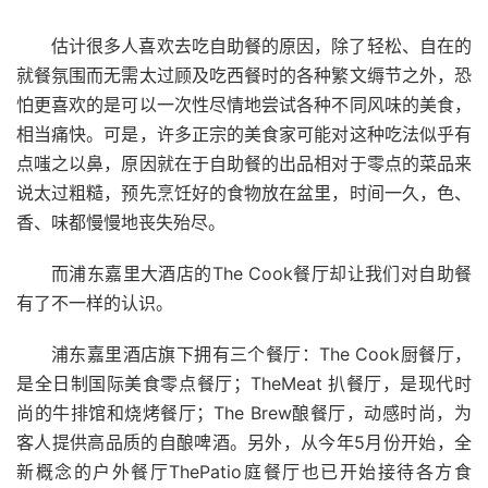
估计很多人喜欢去吃自助餐的原因，除了轻松、自在的
就餐氛围而无需太过顾及吃西餐时的各种繁文缛节之外，恐
怕更喜欢的是可以一次性尽情地尝试各种不同风味的美食，
相当痛快。可是，许多正宗的美食家可能对这种吃法似乎有
点嗤之以鼻，原因就在于自助餐的出品相对于零点的菜品来
说太过粗糙，预先烹饪好的食物放在盆里，时间一久，色、
香、味都慢慢地丧失殆尽。
而浦东嘉里大酒店的
The Cook
餐厅却让我们对自助餐
有了不一样的认识。
浦东嘉里酒店旗下拥有三个餐厅：
The Cook
厨餐厅，
是全日制国际美食零点餐厅；
TheMeat
扒餐厅，是现代时
尚的牛排馆和烧烤餐厅；
The Brew
酿餐厅，动感时尚，为
客人提供高品质的自酿啤酒。另外，从今年
5
月份开始，全
新概念的户外餐厅
ThePatio
庭餐厅也已开始接待各方食