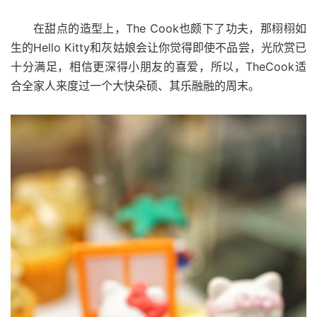
The Cook
在甜点的造型上，
也颇下了功夫，那栩栩如
Hello Kitty
生的
和灰姑娘会让你觉得即使不品尝，光欣赏已
TheCook
十分满足，相信更深得小朋友的喜爱，所以，
适
合全家人来度过一个大快朵硕、其乐融融的周末。