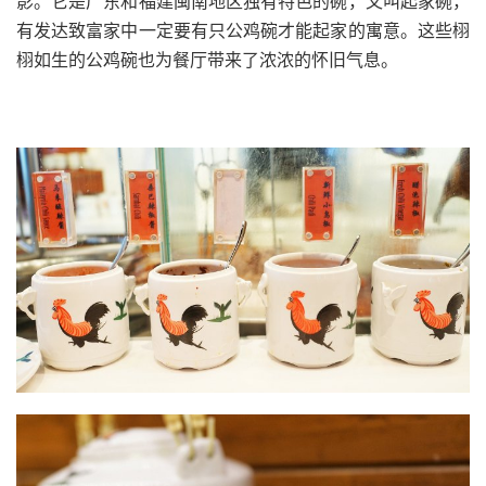
影。它是广东和福建闽南地区独有特色的碗，又叫起家碗，
有发达致富家中一定要有只公鸡碗才能起家的寓意。这些栩
栩如生的公鸡碗也为餐厅带来了浓浓的怀旧气息。