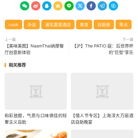









cook
杂谈
浦东嘉里酒店
美食
自助餐
零点
上一篇
下一篇
【美味美图】NaamThai纳摩餐
【沪】The PATIO∙庭：后世界杯
厅创意新体验
的“巨型”享乐
相关推荐
和彩放题，气质与口味俱佳的轻
【情人节专区】上海淳大万丽酒
奢主义自助
店自助晚宴