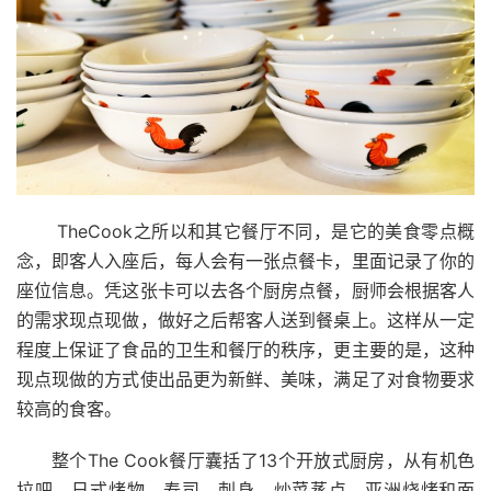
TheCook
之所以和其它餐厅不同，是它的美食零点概
念，即客人入座后，每人会有一张点餐卡，里面记录了你的
座位信息。凭这张卡可以去各个厨房点餐，厨师会根据客人
的需求现点现做，做好之后帮客人送到餐桌上。这样从一定
程度上保证了食品的卫生和餐厅的秩序，更主要的是，这种
现点现做的方式使出品更为新鲜、美味，满足了对食物要求
较高的食客。
整个
The Cook
餐厅囊括了
13
个开放式厨房，从有机色
拉吧、日式烤物、寿司、刺身、炒菜蒸点、亚洲烧烤和面