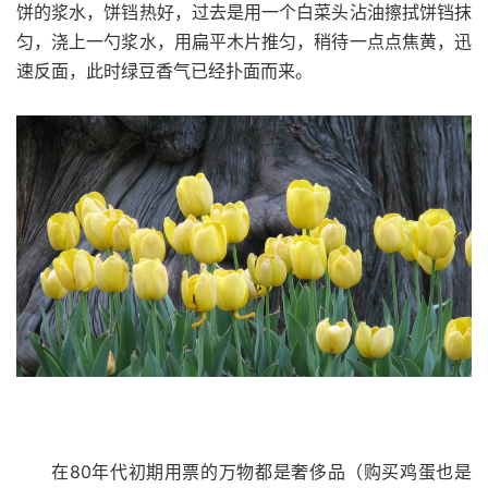
饼的浆水，饼铛热好，过去是用一个白菜头沾油擦拭饼铛抹
匀，浇上一勺浆水，用扁平木片推匀，稍待一点点焦黄，迅
速反面，此时绿豆香气已经扑面而来。
在80年代初期用票的万物都是奢侈品（购买鸡蛋也是