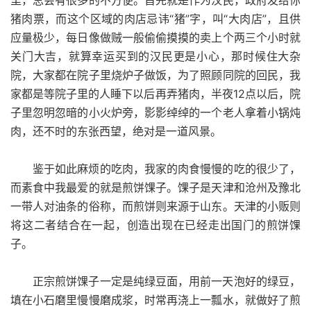
里，总会有很多的不方便。首先就是作为汉民，政府发给你
猪肉票，而这个区域的肉店忌讳“猪”字，叫“大肉店”，且供
应量极少，每日像做贼一般偷偷摸摸的卖上个两三个小时就
关门大吉，就算幸运买到的汉民更是小心，那时候住大杂
院，大家都在院子里烧炉子做饭，为了照顾同院的回民，我
家都是等院子里的人睡下以后再弄猪肉，半夜12点以后，院
子里忽明忽暗的小火炉旁，影影绰绰的一个老人拿着小锅炖
肉，还不时的东张西望，绝对是一道风景。
鉴于如此麻烦的吃肉，我家的肉食慢慢的吃的很少了，
而素食中我最爱的就是煎饼馃子。馃子是天津和沧州及豫北
一带人对油条的俗称，而煎饼则来源于山东。天津的小贩则
将这二者结合在一起，创造出现在已经走出国门的煎饼馃
子。
正宗煎饼馃子一定是纯绿豆面，用前一天泡好的绿豆，
填在小石磨里慢慢磨成浆，时常再浇上一瓢水，就做好了煎