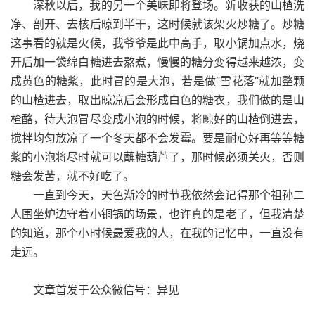
深秋以后，我的另一个美味即将登场。新收获的山楂洗
净、剖开、去核后晾到半干，这时候就该架火炒糖了。炒糖
这事看的就是火候，我爷爷是此中高手，取小锅加点水，烧
开后加一袋绵白糖进去熬煮，慢慢的糖分变得越来越浓，变
成黄色的糖浆，此时冒的是大泡，若是做“雪花落”就加整颗
的山楂进去，取出晾凉后会形成白色的糖衣，我们做的是山
楂酪，待大泡冒尽变成小泡的时候，将晾好的山楂倒进去，
搅拌均匀放凉了一个冬天都不会发霉。要是耐心好再等等糖
浆的小泡将尽时就可以蘸糖葫芦了，那时候必须关火，否则
糖会发苦，就不好吃了。
一直到今天，天色渐冷的时节我依然会记得那个祖孙二
人围坐炉边守着小铜锅的场景，也许真的是老了，但我清楚
的知道，那个小时候最爱我的人，在我的记忆中，一直没有
走远。
文章首发于公众微信号：异见