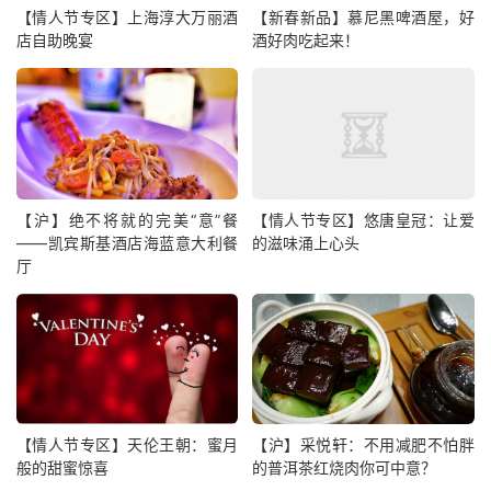
【情人节专区】上海淳大万丽酒
【新春新品】慕尼黑啤酒屋，好
店自助晚宴
酒好肉吃起来！
【沪】绝不将就的完美“意”餐
【情人节专区】悠唐皇冠：让爱
——凯宾斯基酒店海蓝意大利餐
的滋味涌上心头
厅
【情人节专区】天伦王朝：蜜月
【沪】采悦轩：不用减肥不怕胖
般的甜蜜惊喜
的普洱茶红烧肉你可中意？