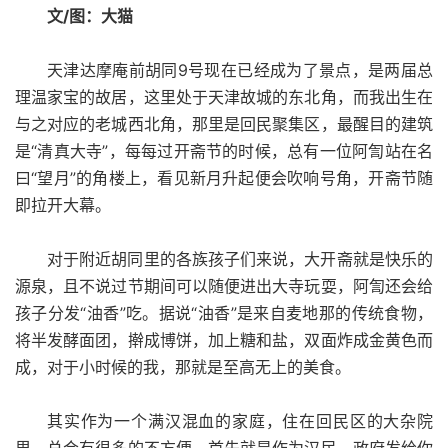
文/图：大猫
天津达摩庵前胡同9号现在已经成为了景点，是两届总
理温家宝的故居，这里处于天津故城的东北角，而我出生在
与之对应的老城西北角，那里是回民聚集区，最醒目的建筑
是“清真大寺”，每每过开斋节的时候，总有一位阿訇站在名
曰“望月”的角楼上，看见新月升起便会吹响号角，开斋节随
即拉开大幕。
对于附近胡同里的各族孩子们来说，大开斋就是快乐的
源泉，且不说过节期间可以随便进出大寺玩耍，阿訇还会给
孩子分发“油香”吃。据说“油香”是来自麦地那的传统食物，
将半发酵面团，擀成博饼，加上糖和盐，双面炸成金黄色而
成，对于小时候的我，那就是至高无上的美食。
其实作为一个满汉混血的家庭，住在回民区的大杂院