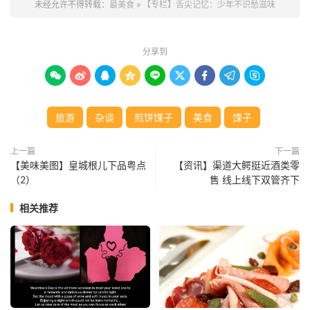
未经允许不得转载：
最美食
»
【专栏】舌尖记忆：少年不识愁滋味
分享到









旅游
杂谈
煎饼馃子
美食
馃子
上一篇
下一篇
【美味美图】皇城根儿下品粤点
【资讯】渠道大鳄挺近酒类零
（2）
售 线上线下双管齐下
相关推荐