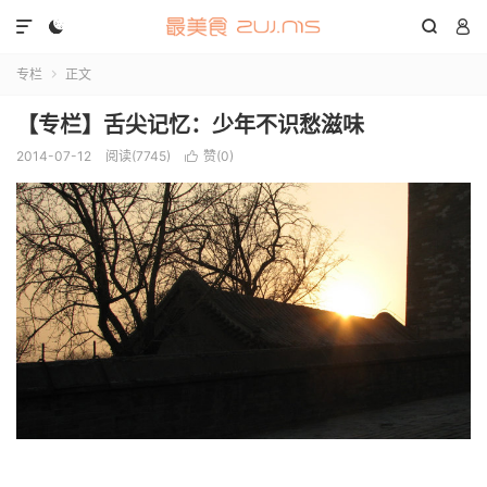




专栏
正文

【专栏】舌尖记忆：少年不识愁滋味
2014-07-12
阅读(7745)
赞(
0
)
