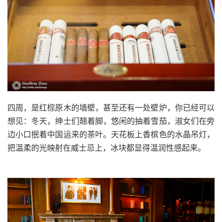
四周，是红棕原木的墙壁，甚至还有一处壁炉，你已经可以
想见：冬天，绅士们翘着脚，悠闲的抽着雪茄，淑女们在旁
边小口抿着中国运来的茶叶。天花板上香槟色的水晶吊灯，
把温柔的光映射在威士忌上，冰块都显得温润性感起来。