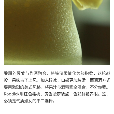
酸甜的菠萝与烈酒融合，将铁汉柔情化为绕指柔，这轮战
役，果味占了上风，加入碎冰，口感更加绵滑。而调酒方式
要用激烈的美式风格，将果汁与酒精完全混合，不分你我。
Roddick用红色樱桃、黄色菠萝装点，色彩鲜艳养眼。这，
必须是气质淑女的不二选择。