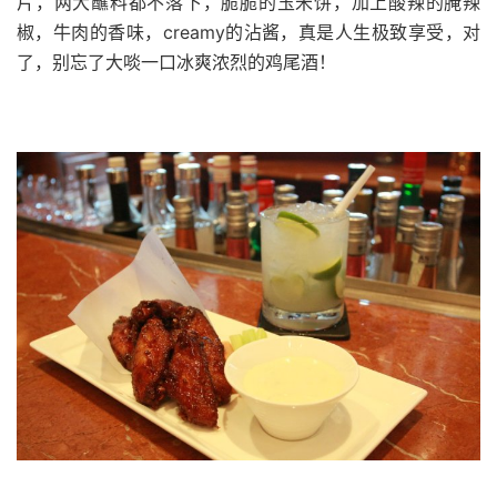
片，两大蘸料都不落下，脆脆的玉米饼，加上酸辣的腌辣
椒，牛肉的香味，creamy的沾酱，真是人生极致享受，对
了，别忘了大啖一口冰爽浓烈的鸡尾酒！