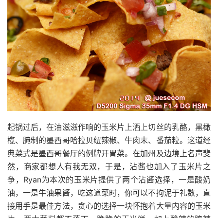
起锅过后，在油滋滋作响的玉米片上洒上切丝的乳酪，黑橄
榄、腌制的墨西哥哈拉贝纽辣椒、牛肉末、番茄粒。这道经
典菜式是墨西哥餐厅的例牌开胃菜。在加州及边境上名声斐
然，商家都想人有我无双，于是，沾酱也加入了玉米片之
争，Ryan为本次的玉米片提供了两个沾酱选择，一是酸奶
油，一是牛油果酱，吃这道菜时，你可以不拘泥于礼数，直
接用手是最佳方法，贪心的选择一块怀抱着大量内容的玉米