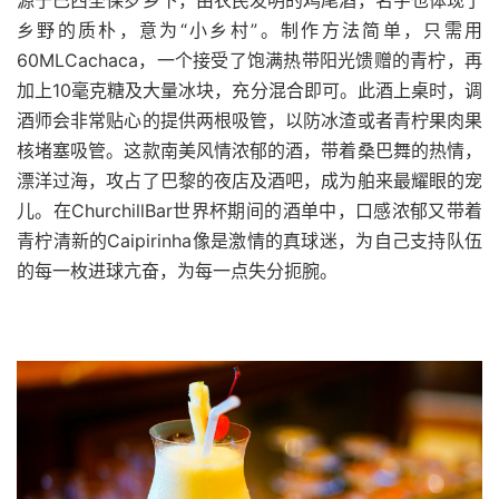
乡野的质朴，意为“小乡村”。制作方法简单，只需用
60MLCachaca，一个接受了饱满热带阳光馈赠的青柠，再
加上10毫克糖及大量冰块，充分混合即可。此酒上桌时，调
酒师会非常贴心的提供两根吸管，以防冰渣或者青柠果肉果
核堵塞吸管。这款南美风情浓郁的酒，带着桑巴舞的热情，
漂洋过海，攻占了巴黎的夜店及酒吧，成为舶来最耀眼的宠
儿。在ChurchillBar世界杯期间的酒单中，口感浓郁又带着
青柠清新的Caipirinha像是激情的真球迷，为自己支持队伍
的每一枚进球亢奋，为每一点失分扼腕。