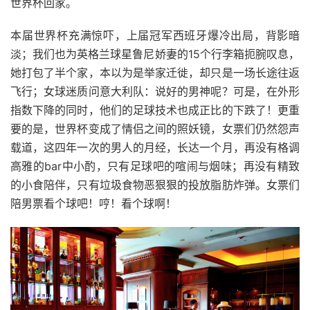
世界杯回家。
本届世界杯充满惊吓，上届冠军西班牙爆冷出局，背影暗
淡；我们也为英格兰球星鲁尼娇妻的15个行李箱扼腕叹息，
她打包了半个家，本以为是举家迁徙，却只是一场长途往返
飞行；女球迷质问意大利队：说好的男神呢？可是，在外形
指数下降的同时，他们的足球技术也成正比的下跌了！更重
要的是，世界杯变成了情侣之间的照妖镜，女票们仍然怨声
载道，这四年一次的男人的月经，长达一个月，再没有格调
高雅的bar中小酌，只有足球吧的喧闹与烟味；再没有精致
的小食陪伴，只有垃圾食物恶狠狠的投放脂肪炸弹。女票们
陪男票看个球吧！哼！看个球啊！