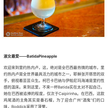
淑女最爱——BatidaPineapple
欢迎来到里约热内卢，这，绝对是全巴西最热情的城市，里
约热内卢是全世界最具活力的城市之一，耶稣张开慈悲的双
手，俯视着芸芸众生。柯巴卡巴纳与伊帕尼玛海滩是里约性
感的温床。来到这里，不来一杯Batida实在太对不起自己，
她在巴西被追捧的程度，仅次于Caipirinha。在巴西，这款
鸡尾酒的主角其实是番石榴，为了迎合广州“酒鬼”们的口
味，Roddick采用了菠萝。