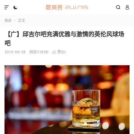




探店
正文

【广】邱吉尔吧充满优雅与激情的英伦风球场
吧
2014-06-28
阅读(11818)
赞(
0
)
