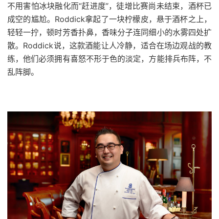
不用害怕冰块融化而“赶进度”，徒增比赛尚未结束，酒杯已
成空的尴尬。Roddick拿起了一块柠檬皮，悬于酒杯之上，
轻轻一拧，顿时芳香扑鼻，香味分子连同细小的水雾四处扩
散。Roddick说，这款酒能让人冷静，适合在场边观战的教
练，他们必须拥有喜怒不形于色的淡定，方能排兵布阵，不
乱阵脚。