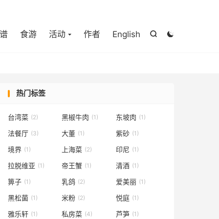

谱
食游
活动
作者
English


热门标签
台湾菜
黑椒牛肉
东坡肉
(2)
(1)
(1)
法餐厅
大董
紫砂
(3)
(1)
(1)
境界
上海菜
印尼
(1)
(2)
(1)
拉脱维亚
帝王蟹
清酒
(1)
(1)
(1)
箅子
乳鸽
爱美丽
(1)
(2)
(1)
黑松菌
米粉
悦庭
(1)
(2)
(1)
雅乐轩
私房菜
芦笋
(1)
(4)
(1)