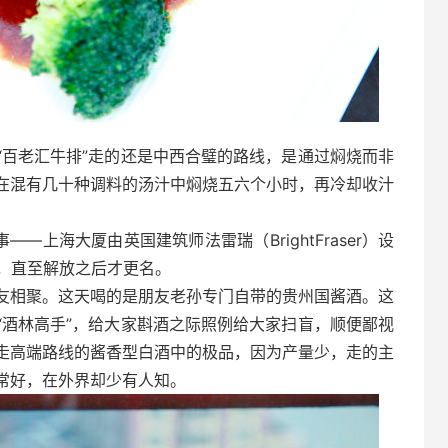
“百老汇牛排”走的还是中西合璧的路线，是通过焖烧而非
在混有几十种调料的汤汁中焖烧五六个小时，再冷却收汁
—上海大厦由英国建筑师法雷瑞（BrightFraser）设
”，直至解放之后才更名。
友相聚。这天喝的是朋友老孙专门自带的贵州国酱酒。这
“酒林高手”，给大家斟酒之际照例给大家扫盲，顺便鄙视
走高端路线的酱香型白酒中的极品，因为产量少，走的主
常好，在外界却少有人知。