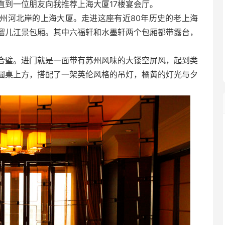
直到一位朋友向我推荐上海大厦17楼宴会厅。
州河北岸的上海大厦。走进这座有近80年历史的老上海
一溜儿江景包厢。其中六福轩和水墨轩两个包厢都带露台，
合璧。进门就是一面带有苏州风味的大镂空屏风，起到类
圆桌上方，搭配了一架英伦风格的吊灯，橘黄的灯光与夕