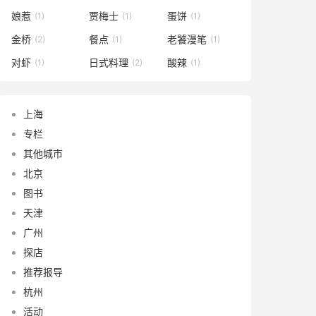
娘惹
贾梅士
蛋饼
(1)
(1)
(1)
金桥
餐点
老饕漫笔
(2)
(1)
(1)
对虾
日式料理
酸辣
(1)
(2)
(1)
上海
专栏
其他城市
北京
图书
天津
广州
探店
推荐报导
杭州
活动