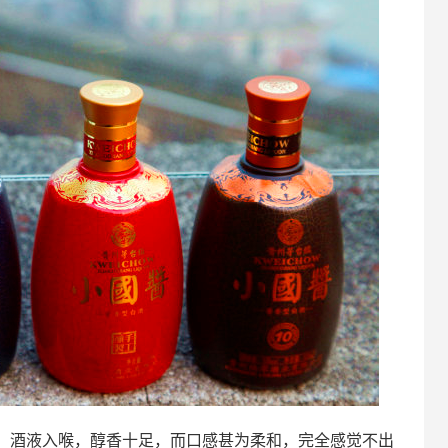
，酒液入喉，醇香十足，而口感甚为柔和，完全感觉不出