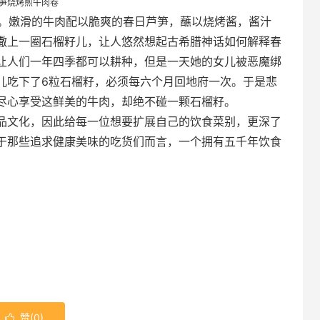
笋烧烤煎牛肉卷
)。嫩滑的牛肉配以脆爽的春日芦笋，蘸以烧烤酱，酱汁
撒上一圈石榴籽儿，让人悠然想起古希腊神话如何解释春
让人们一年四季都可以耕种，但是一天她的女儿被恶魔绑
儿吃下了6粒石榴籽，必须每六个月回地府一次。于是悲
尽心享受这鲜美的牛肉，却绝不碰一颗石榴籽。
文化，因此给每一位想要扩展自己的饮食菜别，更深了
于那些追求健康美味的吃货们而言，一个拥有五千年饮食
赞(
0
)
