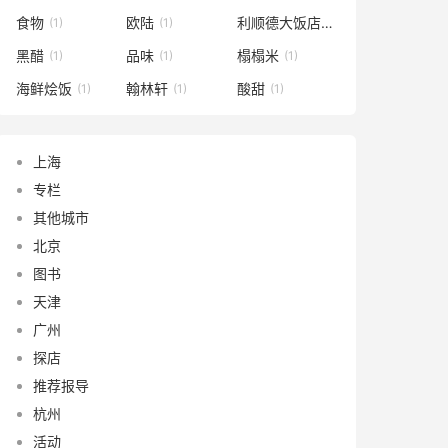
食物
欧陆
利顺德大饭店
(1)
(1)
(1)
黑醋
品味
榻榻米
(1)
(1)
(1)
海鲜烩饭
翰林轩
酸甜
(1)
(1)
(1)
上海
专栏
其他城市
北京
图书
天津
广州
探店
推荐报导
杭州
活动