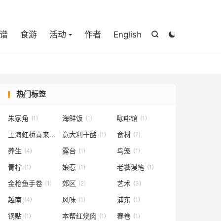

谱
食游
活动
作者
English


热门标签
朱家角
海鲜饭
咖啡馆
(1)
(1)
(1)
上海虹桥喜来登
意大利干酪
食材
(1)
(1)
(7)
养生
露台
鸟笼
(4)
(1)
(1)
青柠
娘惹
老饕漫笔
(1)
(1)
(1)
金枪鱼手卷
郊区
艺术
(1)
(2)
(3)
越南
风味
浦东
(4)
(1)
(1)
锅贴
本帮红烧肉
春卷
(1)
(1)
(1)