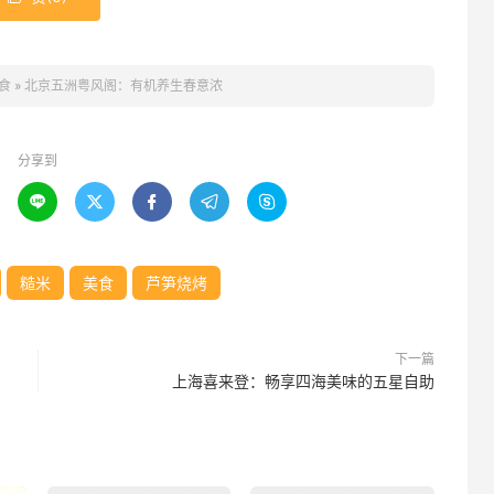
食
»
北京五洲粤风阁：有机养生春意浓
分享到





糙米
美食
芦笋烧烤
下一篇
上海喜来登：畅享四海美味的五星自助