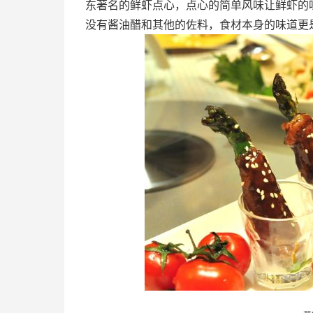
东著名的鲜虾点心，点心的简单风味让鲜虾的
没有酱油醋和其他的佐料，食材本身的味道更