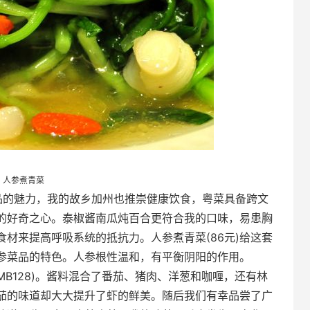
人参煮青菜
的魅力，我的故乡加州也推崇健康饮食，粤菜具备跨文
的好奇之心。泰椒酱南瓜炖百合更符合我的口味，易患胸
材来提高呼吸系统的抵抗力。人参煮青菜(86元)给这套
参菜品的特色。人参根性温和，有平衡阴阳的作用。
128)。酱料混合了番茄、猪肉、洋葱和咖喱，还有林
茄的味道却大大提升了虾的鲜美。随后我们有幸品尝了广