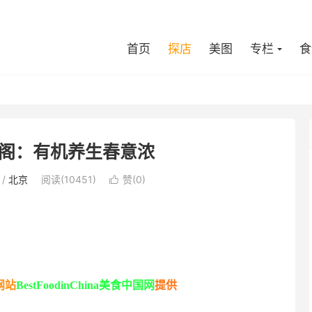
首页
探店
美图
专栏
食
阁：有机养生春意浓
/
北京
阅读(10451)
赞(
0
)

网站
BestFoodinChina
美食中国网
提供