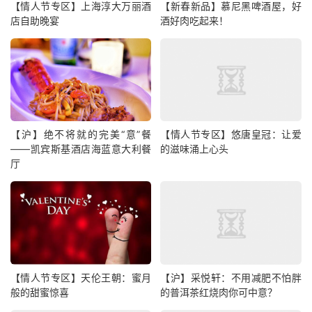
【情人节专区】上海淳大万丽酒
【新春新品】慕尼黑啤酒屋，好
店自助晚宴
酒好肉吃起来！
【沪】绝不将就的完美“意”餐
【情人节专区】悠唐皇冠：让爱
——凯宾斯基酒店海蓝意大利餐
的滋味涌上心头
厅
【情人节专区】天伦王朝：蜜月
【沪】采悦轩：不用减肥不怕胖
般的甜蜜惊喜
的普洱茶红烧肉你可中意？