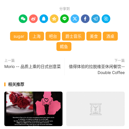
分享到









sugar
上海
吧台
爵士音乐
美食
酒桌
鳕鱼
上一篇
下一篇
Morio -- 品质上乘的日式创意菜
值得体验的拉脱维亚休闲餐饮--
Double Coffee
相关推荐