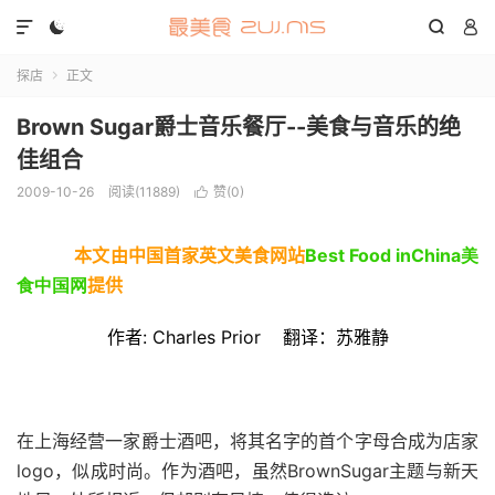




探店
正文

Brown Sugar爵士音乐餐厅--美食与音乐的绝
佳组合
2009-10-26
阅读(11889)
赞(
0
)

本文由中国首家英文美食网站
Best Food inChina美
食中国网
提供
作者:
Charles Prior
翻译：苏雅静
在上海经营一家爵士酒吧，将其名字的首个字母合成为店家
logo，似成时尚。作为酒吧，虽然BrownSugar主题与新天