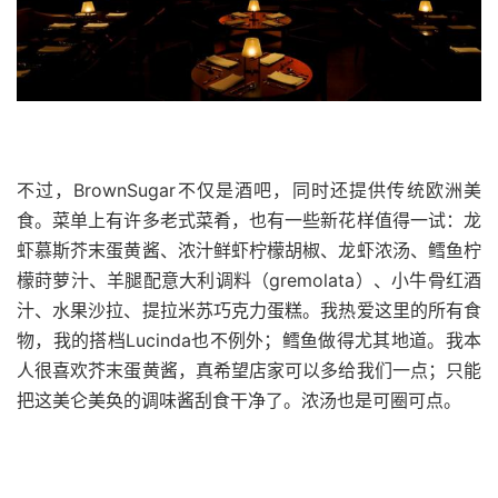
不过，BrownSugar不仅是酒吧，同时还提供传统欧洲美
食。菜单上有许多老式菜肴，也有一些新花样值得一试：龙
虾慕斯芥末蛋黄酱、浓汁鲜虾柠檬胡椒、龙虾浓汤、鳕鱼柠
檬莳萝汁、羊腿配意大利调料（gremolata）、小牛骨红酒
汁、水果沙拉、提拉米苏巧克力蛋糕。我热爱这里的所有食
物，我的搭档Lucinda也不例外；鳕鱼做得尤其地道。我本
人很喜欢芥末蛋黄酱，真希望店家可以多给我们一点；只能
把这美仑美奂的调味酱刮食干净了。浓汤也是可圈可点。