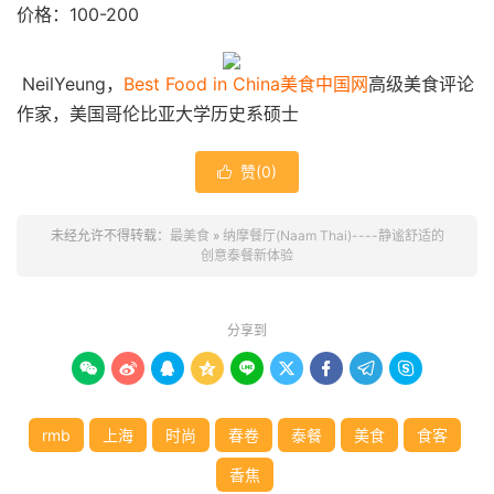
价格：100-200
NeilYeung，
Best Food in China美食中国网
高级美食评论
作家，美国哥伦比亚大学历史系硕士
赞(
0
)

未经允许不得转载：
最美食
»
纳摩餐厅(Naam Thai)----静谧舒适的
创意泰餐新体验
分享到









rmb
上海
时尚
春卷
泰餐
美食
食客
香焦