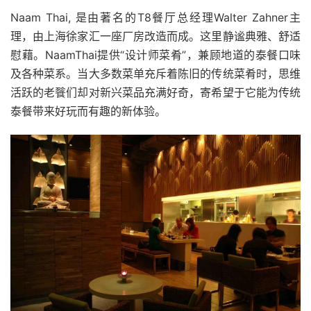
Naam Thai, 是由著名的T8餐厅总经理Walter Zahner主
理，由上海徐家汇一座厂房改造而成。这里静谧典雅、舒适
慰藉。NaamThai提供“设计师菜肴”，兼顾地道的泰餐口味
及各种菜系。当大多数菜单充斥着陈旧的传统菜肴时，思维
活跃的老餮们却对新兴菜品充满好奇，寄希望于它能为传统
泰餐带来好玩而有趣的新体验。