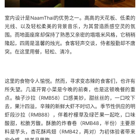
室内设计是NaamThai的优势之一。高高的天花板、低柔的
光线、以及轻松柔美的背景音乐，为其营造质感空灵的氛
围。而地面座席却保持了熟悉又亲密的塌塌米风格，它稍稍
隆起，四周是温馨的烛光。食客轻声交谈，侍者殷勤却不唐
突。在这里用餐，轻松、清冷。
这里的食物令人愉悦。然而，寻求变态辣的食客们，也许有
所失望。几道开胃小菜是今晚的前奏，也是这顿晚餐的重
点。柚子沙拉（RMB58）口感美妙，甜丝丝的，一口咬下
去，果汁四溢，辛辣的新鲜大虾不时切入。季节性供应的明
虾段沙拉（RMB88），伴着柠檬草及绿芒果一起吃，口味
酸甜，松脆芳馥。酥脆的炸春卷（RMB48，半份）主要原
料是芋头，杏花酥鸡翅（RMB42，两对）为初体验者带来