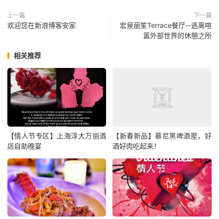
上一篇
下一篇
欢迎您在新浪博客安家
宏泉丽笙Terrace餐厅--逃离喧
嚣外部世界的休憩之所
相关推荐
【情人节专区】上海淳大万丽酒
【新春新品】慕尼黑啤酒屋，好
店自助晚宴
酒好肉吃起来！