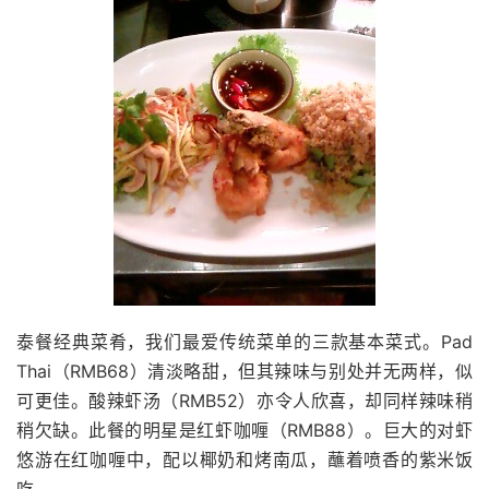
泰餐经典菜肴，我们最爱传统菜单的三款基本菜式。Pad
Thai（RMB68）清淡略甜，但其辣味与别处并无两样，似
可更佳。酸辣虾汤（RMB52）亦令人欣喜，却同样辣味稍
稍欠缺。此餐的明星是红虾咖喱（RMB88）。巨大的对虾
悠游在红咖喱中，配以椰奶和烤南瓜，蘸着喷香的紫米饭