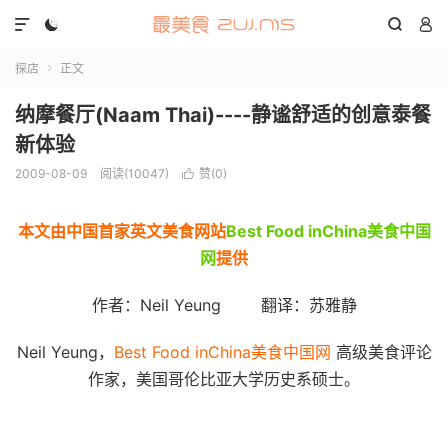




探店
正文

纳摩餐厅(Naam Thai)----静谧舒适的创意泰餐
新体验
2009-08-09
阅读(10047)
赞(
0
)

本文由中国首家英文美食网站
Best Food inChina美食中国
网
提供
作者：Neil Yeung 翻译：苏雅静
Neil Yeung，
Best Food inChina美食中国网
高级美食评论
作家，美国哥伦比亚大学历史系硕士。