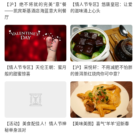
【沪】绝不将就的完美“意”餐
【情人节专区】悠唐皇冠：让爱
——凯宾斯基酒店海蓝意大利餐
的滋味涌上心头
厅
【情人节专区】天伦王朝：蜜月
【沪】采悦轩：不用减肥不怕胖
般的甜蜜惊喜
的普洱茶红烧肉你可中意？
【活动】美食配佳人！情人节神
【美味美图】喜气“羊羊”迎新春
秘单身派对