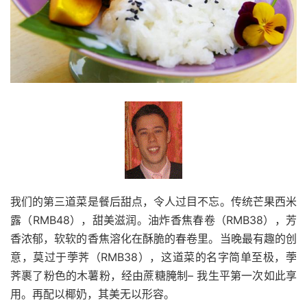
我们的第三道菜是餐后甜点，令人过目不忘。传统芒果西米
露（RMB48），甜美滋润。油炸香焦春卷（RMB38），芳
香浓郁，软软的香焦溶化在酥脆的春卷里。当晚最有趣的创
意，莫过于荸荠（RMB38），这道菜的名字简单至极，荸
荠裹了粉色的木薯粉，经由蔗糖腌制– 我生平第一次如此享
用。再配以椰奶，其美无以形容。