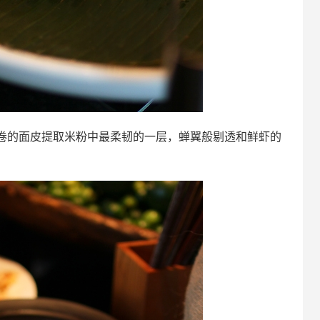
卷的面皮提取米粉中最柔韧的一层，蝉翼般剔透和鲜虾的