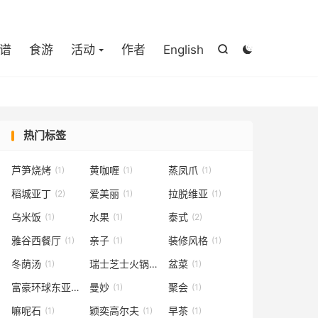

谱
食游
活动
作者
English


热门标签
芦笋烧烤
黄咖喱
蒸凤爪
(1)
(1)
(1)
稻城亚丁
爱美丽
拉脱维亚
(2)
(1)
(1)
乌米饭
水果
泰式
(1)
(1)
(2)
雅谷西餐厅
亲子
装修风格
(1)
(1)
(1)
冬荫汤
瑞士芝士火锅
盆菜
(1)
(1)
(1)
富豪环球东亚酒店
曼妙
聚会
(1)
(1)
(1)
嘛呢石
颖奕高尔夫
早茶
(1)
(1)
(1)