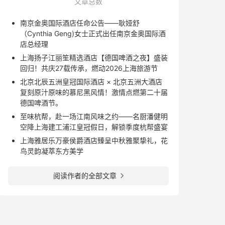
文章总数
南京金奥国际酒店任命公告——耿娅舒
（Cynthia Geng)女士正式出任南京金奥国际酒
店总经理
上海扬子江丽笙精选酒店【德国啤酒之夜】盛装
回归！共庆27载传承，燃动2026上海旅游节
北京北辰五洲皇冠国际酒店 × 北京五洲大酒店
复刻原汁原味的慕尼黑风情！激情点燃第二十届
德国啤酒节。
至味杭帮，赴一场江南风味之约——名厨潘健明
空降上海建工浦江皇冠假日，解锁季度杭帮盛宴
上海雅居乐万豪侯爵酒店臻呈中秋雅聚挚礼，花
鸟灵韵凝萃东方美学
阅读作者的全部文章
