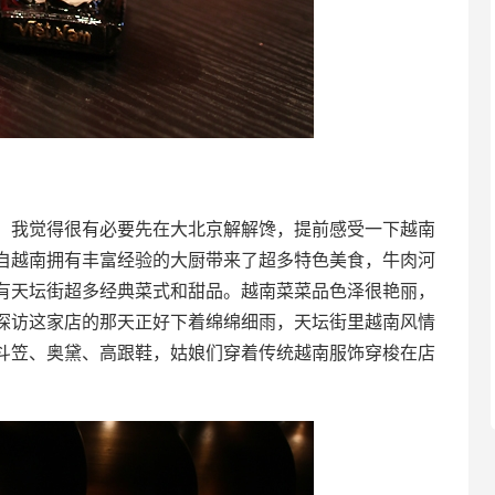
，我觉得很有必要先在大北京解解馋，提前感受一下越南
自越南拥有丰富经验的大厨带来了超多特色美食，牛肉河
有天坛街超多经典菜式和甜品。越南菜菜品色泽很艳丽，
探访这家店的那天正好下着绵绵细雨，天坛街里越南风情
斗笠、奥黛、高跟鞋，姑娘们穿着传统越南服饰穿梭在店
。