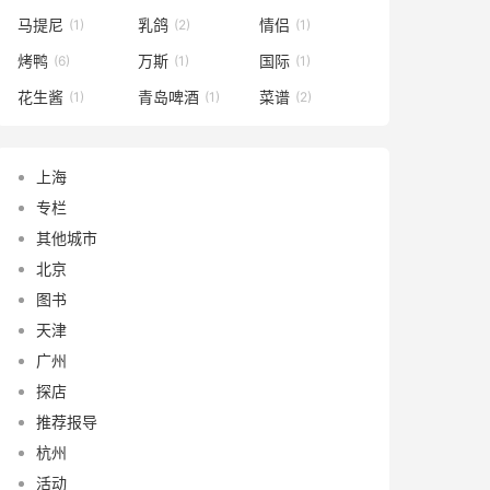
马提尼
乳鸽
情侣
(1)
(2)
(1)
烤鸭
万斯
国际
(6)
(1)
(1)
花生酱
青岛啤酒
菜谱
(1)
(1)
(2)
上海
专栏
其他城市
北京
图书
天津
广州
探店
推荐报导
杭州
活动