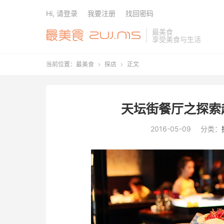
Hi, 请登录
我要注册
找回密码
最美食
享受美食与生活
当前位置：
最美食
探店
正文


天坛街餐厅之探索
2016-05-09
分类：