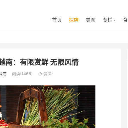
首页
探店
美图
专栏
食
越南：有限赏鲜 无限风情
探店
阅读(1466)
赞(
0
)
