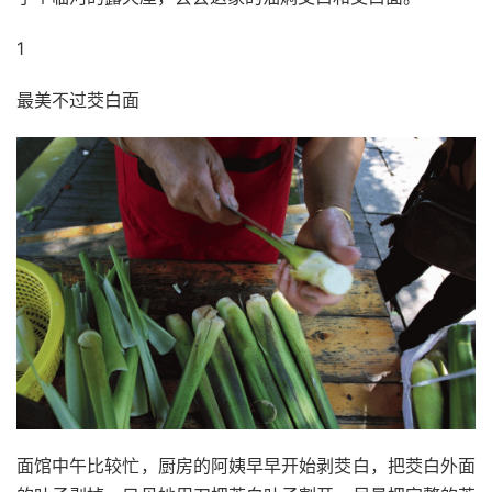
1
最美不过茭白面
面馆中午比较忙，厨房的阿姨早早开始剥茭白，把茭白外面