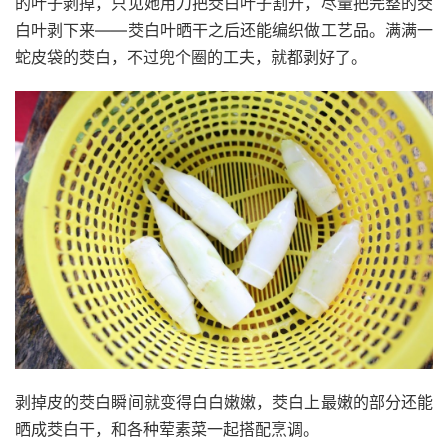
的叶子剥掉，只见她用刀把茭白叶子割开，尽量把完整的茭
白叶剥下来——茭白叶晒干之后还能编织做工艺品。满满一
蛇皮袋的茭白，不过兜个圈的工夫，就都剥好了。
剥掉皮的茭白瞬间就变得白白嫩嫩，茭白上最嫩的部分还能
晒成茭白干，和各种荤素菜一起搭配烹调。