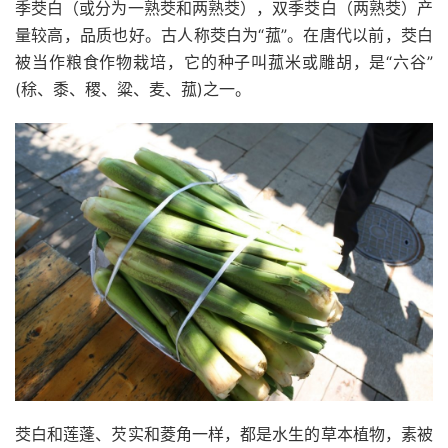
季茭白（或分为一熟茭和两熟茭），双季茭白（两熟茭）产
量较高，品质也好。古人称茭白为“菰”。在唐代以前，茭白
被当作粮食作物栽培，它的种子叫菰米或雕胡，是“六谷”
(稌、黍、稷、粱、麦、菰)之一。
茭白和莲蓬、芡实和菱角一样，都是水生的草本植物，素被