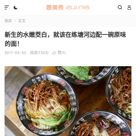




探店
正文

新生的水嫩茭白，就该在练塘河边配一碗原味
的面！
2017-05-30
阅读(1305)
赞(
1
)
