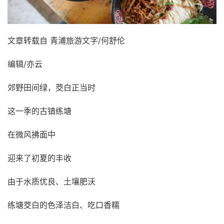
文章转载自 青浦旅游文字/何舒伦
编辑/亦云
郊野田间绿，茭白正当时
这一季的古镇练塘
在微风拂面中
迎来了初夏的丰收
由于水质优良、土壤肥沃
练塘茭白的色泽洁白、吃口香糯