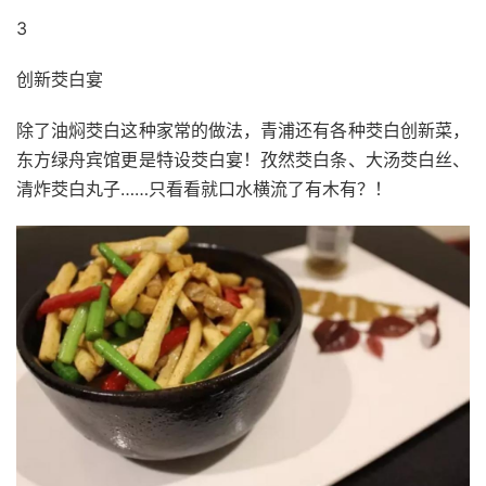
3
创新茭白宴
除了油焖茭白这种家常的做法，青浦还有各种茭白创新菜，
东方绿舟宾馆更是特设茭白宴！孜然茭白条、大汤茭白丝、
清炸茭白丸子……只看看就口水横流了有木有？！