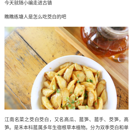
今天就随小编走进古镇
瞧瞧练塘人是怎么吃茭白的吧
江南名菜之茭白茭白，又名高瓜、菰笋、菰手、茭笋，高
笋。是禾本科菰属多年生宿根草本植物。分为双季茭白和单