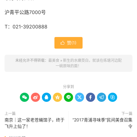
沪青平公路7000号
T：021-39200888
赞(
1
)

未经允许不得转载：
最美食
»
新生的水嫩茭白，就该在练塘河边配
一碗原味的面！
分享到









上一篇
下一篇
南京｜这一家老苍蝇馆子，终于
“2017青浦寻味季”民间美食召集
飞升上仙了！
令