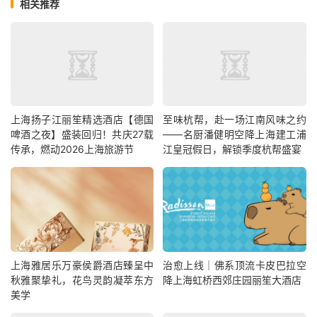
相关推荐
上海扬子江丽笙精选酒店【德国
至味杭帮，赴一场江南风味之约
啤酒之夜】盛装回归！共庆27载
——名厨潘健明空降上海建工浦
传承，燃动2026上海旅游节
江皇冠假日，解锁季度杭帮盛宴
上海雅居乐万豪侯爵酒店臻呈中
治愈上线｜佛系顶流卡皮巴拉空
秋雅聚挚礼，花鸟灵韵凝萃东方
降上海虹桥西郊庄园丽笙大酒店
美学