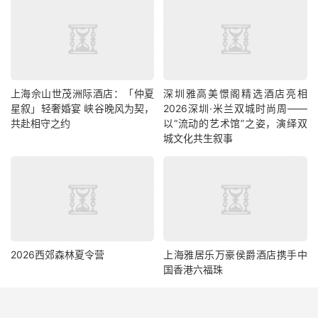
上海佘山世茂洲际酒店：「仲夏
深圳雅高美憬阁精选酒店亮相
星叙」轻奢婚宴 峡谷晚风为契，
2026深圳·米兰双城时尚周——
共赴相守之约
以“流动的艺术馆”之姿，演绎双
城文化共生叙事
2026西郊森林夏令营
上海雅居乐万豪侯爵酒店携手中
国香港六福珠