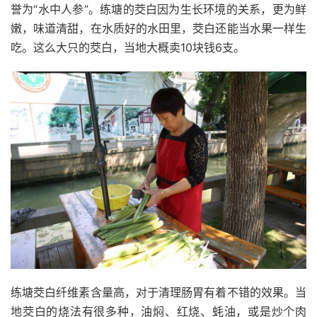
誉为“水中人参”。练塘的茭白因为生长环境的关系，更为鲜
嫩，味道清甜，在水质好的水田里，茭白还能当水果一样生
吃。这么大只的茭白，当地大概卖10块钱6支。
练塘茭白纤维素含量高，对于清理肠胃有着不错的效果。当
地茭白的烧法有很多种，油焖、红烧、蚝油，或是炒个肉