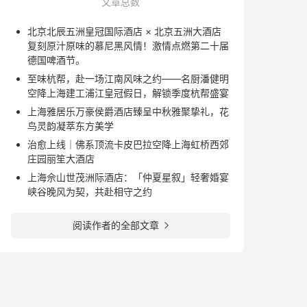
文章总数
北京北辰五洲皇冠国际酒店 × 北京五洲大酒店
复刻原汁原味的慕尼黑风情！激情点燃第二十届
德国啤酒节。
至味杭帮，赴一场江南风味之约——名厨潘健明
空降上海建工浦江皇冠假日，解锁季度杭帮盛宴
上海雅居乐万豪侯爵酒店臻呈中秋雅聚挚礼，花
鸟灵韵凝萃东方美学
治愈上线｜佛系顶流卡皮巴拉空降上海虹桥西郊
庄园丽笙大酒店
上海佘山世茂洲际酒店：「仲夏星叙」轻奢婚宴
峡谷晚风为契，共赴相守之约
阅读作者的全部文章
