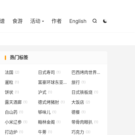

谱
食游
活动
作者
English


热门标签
法国
日式寿司
巴西烤肉世界杯
(2)
(1)
(1)
暹粒
富豪环球东亚酒店
旅行
(1)
(1)
(1)
饼状
沪式
日式铁板烧
(1)
(1)
(1)
露天酒廊
德式烤猪肘
大饭店
(1)
(1)
(2)
白山药
够味儿
德餐
(1)
(1)
(1)
小米辽参
翰林金阁
带骨肉眼扒
(1)
(1)
(1)
打边炉
牛蒡
巧克力
(1)
(1)
(3)