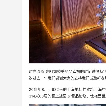
时光流逝 光阴如梭美丽又幸福的时间过得特别快
岁过去一年我们感谢大家的支持我们诚邀新老
2019年8月，632米的上海地标性建筑上
314米68层的雲上銭屋 & 雲品鮨烧，惊艳面世