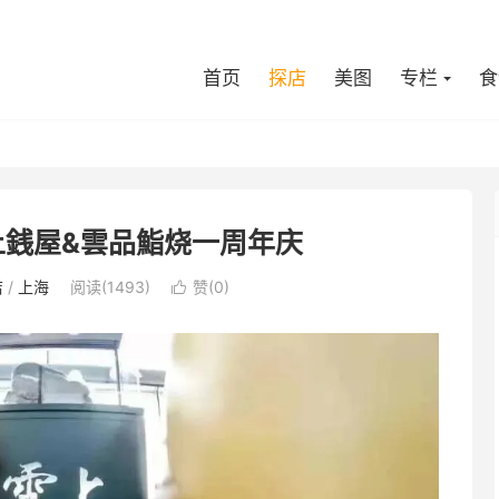
首页
探店
美图
专栏
食
上銭屋&雲品鮨烧一周年庆
店
/
上海
阅读(1493)
赞(
0
)
