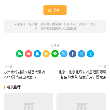
赞(
0
)

未经允许不得转载：
最美食
»
黄晓明《好事成双》收视率一路狂
飚：意外带火西班牙LAN酒出圈
分享到









上一篇
下一篇
苏州金鸡湖凯宾斯基大酒店
北京 | 北京北辰五洲皇冠国际酒
2023激情德国啤酒节
店 围炉煮茶 轻煮岁月，慢煮茶
相关推荐