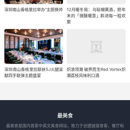
深圳南山香格里拉举办“主厨换帅
12月暖冬局：乌毡帽黄酒，把年
末的「微醺暖意」斟进每一程欢
聚
深圳南山香格里拉联袂5J火腿呈
炽浪领潮 破界而生Red Vortex炽
献四手联弹主题盛宴
潮荔枝风味利口酒
最美食
最美食是国内首家中英文美食网站，致力于创建链接食客、餐厅和