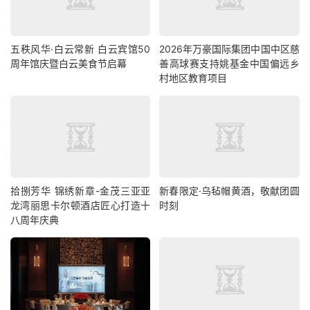
五秩风华·白云常新 白云宾馆50
2026年万豪国际集团中国中区慈
周年馆庆暨白云美食节启幕
善高球赛支持姚基金中国偏远乡
村地区教育项目
拾捌芳华 锦绣新章-金茂三亚亚
新春限定·乌毡帽黄酒，敬献团圆
龙湾丽思卡尔顿酒店匠心打造十
时刻
八周年庆典