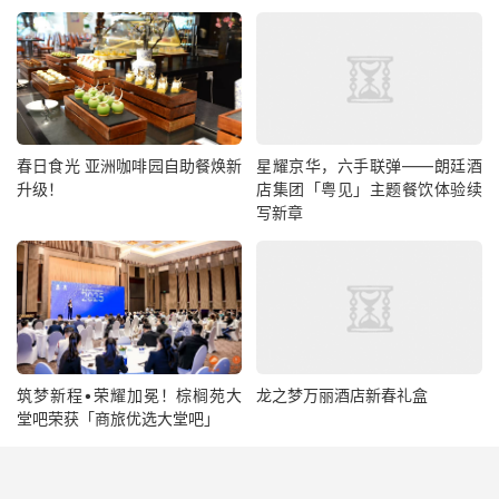
春日食光 亚洲咖啡园自助餐焕新
星耀京华，六手联弹——朗廷酒
升级！
店集团「粤见」主题餐饮体验续
写新章
筑梦新程•荣耀加冕！棕榈苑大
龙之梦万丽酒店新春礼盒
堂吧荣获「商旅优选大堂吧」