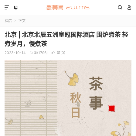




探店
正文

北京 | 北京北辰五洲皇冠国际酒店 围炉煮茶 轻
煮岁月，慢煮茶
2023-10-14
阅读(1796)
赞(
0
)
