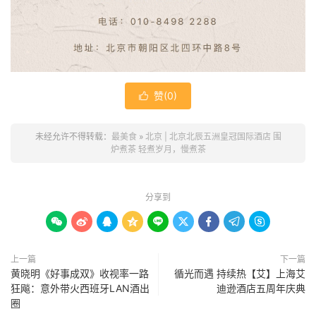
赞(
0
)

未经允许不得转载：
最美食
»
北京 | 北京北辰五洲皇冠国际酒店 围
炉煮茶 轻煮岁月，慢煮茶
分享到









上一篇
下一篇
黄晓明《好事成双》收视率一路
循光而遇 持续热【艾】上海艾
狂飚：意外带火西班牙LAN酒出
迪逊酒店五周年庆典
圈