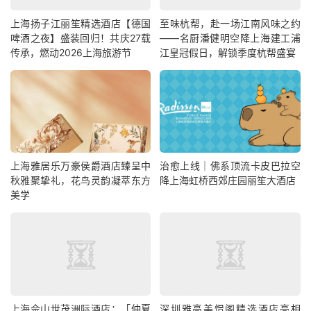
上海扬子江丽笙精选酒店【德国
至味杭帮，赴一场江南风味之约
啤酒之夜】盛装回归！共庆27载
——名厨潘健明空降上海建工浦
传承，燃动2026上海旅游节
江皇冠假日，解锁季度杭帮盛宴
上海雅居乐万豪侯爵酒店臻呈中
治愈上线｜佛系顶流卡皮巴拉空
秋雅聚挚礼，花鸟灵韵凝萃东方
降上海虹桥西郊庄园丽笙大酒店
美学
上海佘山世茂洲际酒店：「仲夏
深圳雅高美憬阁精选酒店亮相