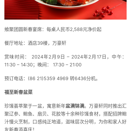
飨聚团圆新春宴席：每桌人民币2,588元净价起
餐厅地址：酒店39楼，万豪轩
赏味时间： 2024年2月9日 – 2024年2月17日，中午：
11:30 – 14:30；晚间： 17:30 – 21:00
预订电话：(86 21)5359 4969 转6436分机。
福至新春盆菜
珍馐荟萃聚于一盆，寓意新年
盆满钵满
。万豪轩同时推出汇
聚辽参、鲍鱼、扇贝、花胶等十余种珍馐食材，搭配招牌鲍
汁慢火烹制，口感纯正地道，滋味层次分明，为你和家人好
友新春添喜庆！