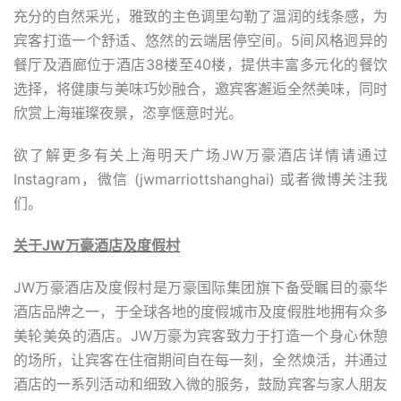
充分的自然采光，雅致的主色调里勾勒了温润的线条感，为
宾客打造一个舒适、悠然的云端居停空间。5间风格迥异的
餐厅及酒廊位于酒店38楼至40楼，提供丰富多元化的餐饮
选择，将健康与美味巧妙融合，邀宾客邂逅全然美味，同时
欣赏上海璀璨夜景，恣享惬意时光。
欲了解更多有关上海明天广场JW万豪酒店详情请通过
Instagram，微信 (jwmarriottshanghai) 或者微博关注我
们。
关于JW万豪酒店及度假村
JW万豪酒店及度假村是万豪国际集团旗下备受瞩目的豪华
酒店品牌之一，于全球各地的度假城市及度假胜地拥有众多
美轮美奂的酒店。JW万豪为宾客致力于打造一个身心休憩
的场所，让宾客在住宿期间自在每一刻，全然焕活，并通过
酒店的一系列活动和细致入微的服务，鼓励宾客与家人朋友