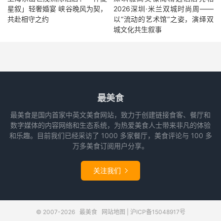
星叙」轻奢婚宴 峡谷晚风为契，
2026深圳·米兰双城时尚周——
共赴相守之约
以“流动的艺术馆”之姿，演绎双
城文化共生叙事
最美食
最美食是国内首家中英文美食网站，致力于创建链接食客、餐厅和
数字媒体的内容网络和生态系统，为热爱美食人士带来非凡的体验
和乐趣。目前我们已经采访了 1000 多家餐厅，美食评论与 100 多
万多美食订阅用户分享。
关注我们

© 2007-2026
最美食
网站地图
|
沪ICP备15048917号