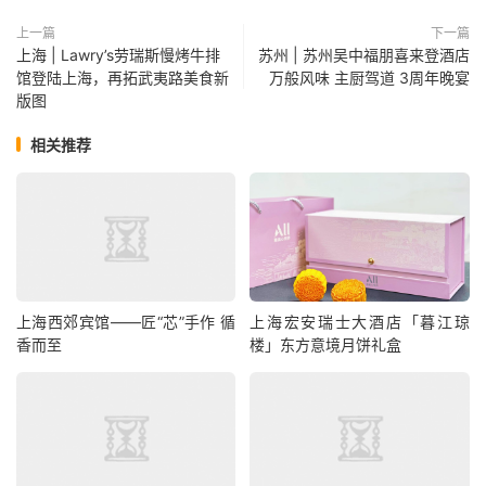
上一篇
下一篇
上海 | Lawry’s劳瑞斯慢烤牛排
苏州 | 苏州吴中福朋喜来登酒店
馆登陆上海，再拓武夷路美食新
万般风味 主厨驾道 3周年晚宴
版图
相关推荐
上海西郊宾馆——匠“芯”手作 循
上海宏安瑞士大酒店「暮江琼
香而至
楼」东方意境月饼礼盒