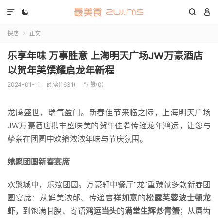




探店
正文

乐享年味 万事胜意 上海明天广场JW万豪酒店
以贺年美馔耀启龙年新程
2024-01-11
阅读(1631)
赞(
0
)

龙腾盛世，瑞气盈门。新春佳节来临之际，上海明天广场
JW万豪酒店携丰盛味美的贺年佳肴传递龙年鸿运，让您与
挚亲在团圆中欢飨浓浓年味与节庆氛围。
飨聚团圆新春宴席
欢聚城中，乐飨团圆。万豪轩中餐厅“龙”重臻献多款新春团
圆宴席：从鲜美浓郁、传递
吉祥如意
的
松露芙蓉波士顿龙
虾
，到饱满甘腴、寄语
鸿运当头
的
满堂生辉炒青蟹
；从唇齿