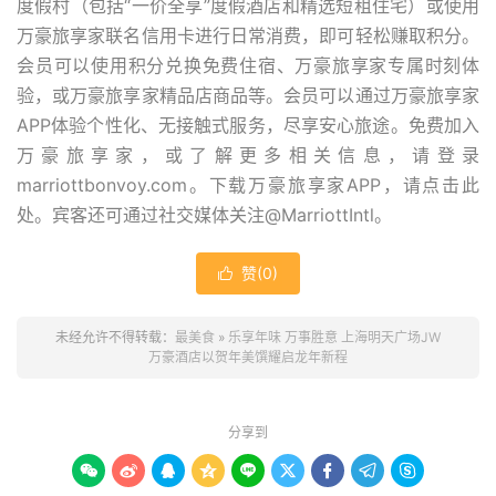
度假村（包括“一价全享”度假酒店和精选短租住宅）或使用
万豪旅享家联名信用卡进行日常消费，即可轻松赚取积分。
会员可以使用积分兑换免费住宿、万豪旅享家专属时刻体
验，或万豪旅享家精品店商品等。会员可以通过万豪旅享家
APP体验个性化、无接触式服务，尽享安心旅途。免费加入
万豪旅享家，或了解更多相关信息，请登录
marriottbonvoy.com。下载万豪旅享家APP，请点击此
处。宾客还可通过社交媒体关注@MarriottIntl。
赞(
0
)

未经允许不得转载：
最美食
»
乐享年味 万事胜意 上海明天广场JW
万豪酒店以贺年美馔耀启龙年新程
分享到








