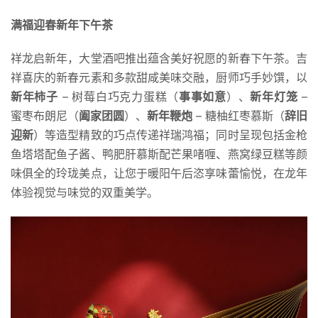
满福迎春新年下午茶
祥龙启新年，大堂酒吧推出蕴含美好祝愿的新春下午茶。吉
祥喜庆的新春元素和多款甜咸美味交融，厨师巧手妙馔，以
新年柿子
– 树莓白巧克力蛋糕（
事事如意
）、
新年灯笼
–
蜜枣布朗尼（
阖家团圆
）、
新年鞭炮
– 糖柚红枣慕斯（
辞旧
迎新
）等造型精致的巧点传递祥瑞鸿福；同时呈现包括金枪
鱼塔塔配鱼子酱、鸭肥肝慕斯配芒果啫喱、燕窝绿豆糕等颜
味俱全的玲珑美点，让您于暖阳午后恣享味蕾愉悦，在龙年
体验视觉与味觉的双重美学。