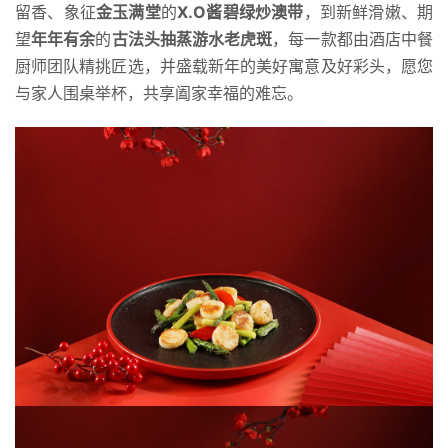
留香、象征
金玉满堂
的
X.O酱碧绿炒澳带
，到新鲜滑嫩、期
望
年年有余
的
古法头抽蒸游水老虎斑
，每一款都由酒店中餐
厨师团队精挑匠选，并盛载新年的美好寓意及好彩头，愿您
与家人围桌举杯，共享阖家幸福的难忘。