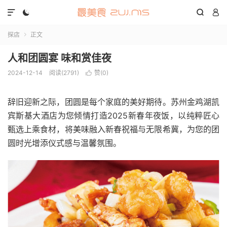




探店
正文

人和团圆宴 味和赏佳夜
2024-12-14
阅读(2791)
赞(
0
)

辞旧迎新之际，团圆是每个家庭的美好期待。苏州金鸡湖凯
宾斯基大酒店为您倾情打造2025新春年夜饭，以纯粹匠心
甄选上乘食材，将美味融入新春祝福与无限希冀，为您的团
圆时光增添仪式感与温馨氛围。