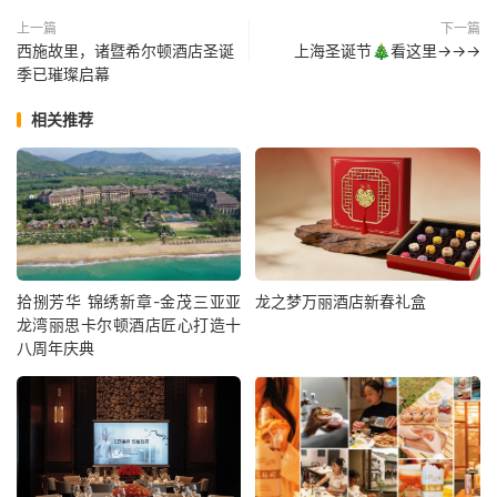
上一篇
下一篇
西施故里，诸暨希尔顿酒店圣诞
上海圣诞节🎄看这里→→→
季已璀璨启幕
相关推荐
拾捌芳华 锦绣新章-金茂三亚亚
龙之梦万丽酒店新春礼盒
龙湾丽思卡尔顿酒店匠心打造十
八周年庆典