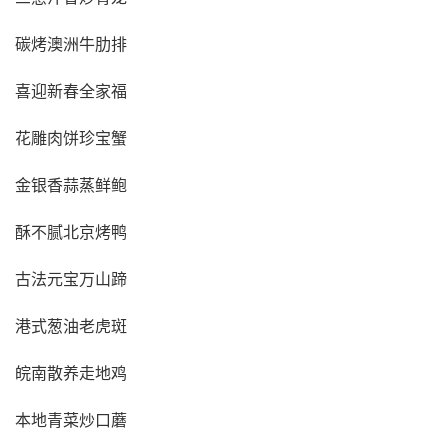
碳烤澳洲牛肋排
喜迎新春全家福
花雕肉饼珍宝蟹
金银香蒜蒸鲜鲍
酥不腻北京烤鸭
古法元宝万山蹄
港式葱油老虎斑
皖南散养走地鸡
本地青菜炒口蘑