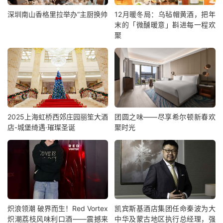
深圳南山香格里拉举办“主厨换帅
12月暖冬局：乌毡帽黄酒，把年
末的「微醺暖意」斟进每一程欢
聚
2025上海虹桥西郊庄园丽笙大酒
团圆之味——尽享希尔顿新春欢
店-城堡绮遇·璀璨圣诞
聚时光
炽浪领潮 破界而生！Red Vortex
凯宾斯基酒店集团任命秦波为大
炽潮荔枝风味利口酒——震撼来
中华及蒙古地区执行总经理，强