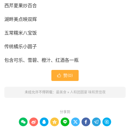
西芹夏果炒百合
湖畔美点映双辉
五常糯米八宝饭
传统橘乐小圆子
包含可乐、雪碧、橙汁、红酒各一瓶
赞(
0
)

未经允许不得转载：
最美食
»
人和团圆宴 味和赏佳夜
分享到








