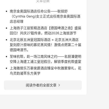
文章总数
南京金奥国际酒店任命公告——耿娅舒
（Cynthia Geng)女士正式出任南京金奥国际酒
店总经理
上海扬子江丽笙精选酒店【德国啤酒之夜】盛装
回归！共庆27载传承，燃动2026上海旅游节
北京北辰五洲皇冠国际酒店 × 北京五洲大酒店
复刻原汁原味的慕尼黑风情！激情点燃第二十届
德国啤酒节。
至味杭帮，赴一场江南风味之约——名厨潘健明
空降上海建工浦江皇冠假日，解锁季度杭帮盛宴
上海雅居乐万豪侯爵酒店臻呈中秋雅聚挚礼，花
鸟灵韵凝萃东方美学
阅读作者的全部文章
