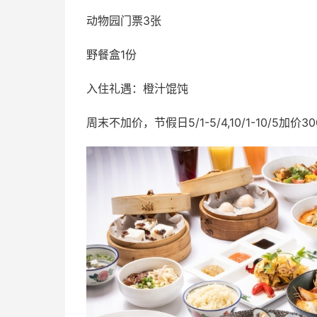
动物园门票3张
野餐盒1份
入住礼遇：橙汁馄饨
周末不加价，节假日5/1-5/4,10/1-10/5加