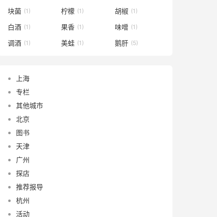
块菌
柠檬
胡椒
(1)
(1)
(1)
白酒
果香
味噌
(1)
(1)
(1)
调酒
美蛙
鹅肝
(1)
(1)
(5)
上海
专栏
其他城市
北京
图书
天津
广州
探店
推荐报导
杭州
活动