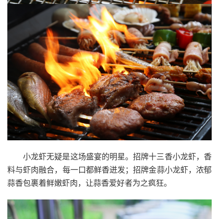
小龙虾无疑是这场盛宴的明星。招牌十三香小龙虾，香
料与虾肉融合，每一口都鲜香迸发；招牌金蒜小龙虾，浓郁
蒜香包裹着鲜嫩虾肉，让蒜香爱好者为之疯狂。