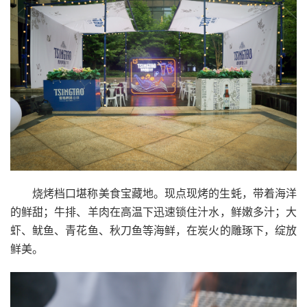
烧烤档口堪称美食宝藏地。现点现烤的生蚝，带着海洋
的鲜甜；牛排、羊肉在高温下迅速锁住汁水，鲜嫩多汁；大
虾、鱿鱼、青花鱼、秋刀鱼等海鲜，在炭火的雕琢下，绽放
鲜美。