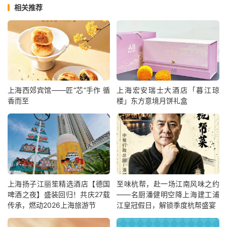
相关推荐
上海西郊宾馆——匠“芯”手作 循
上海宏安瑞士大酒店「暮江琼
香而至
楼」东方意境月饼礼盒
上海扬子江丽笙精选酒店【德国
至味杭帮，赴一场江南风味之约
啤酒之夜】盛装回归！共庆27载
——名厨潘健明空降上海建工浦
传承，燃动2026上海旅游节
江皇冠假日，解锁季度杭帮盛宴