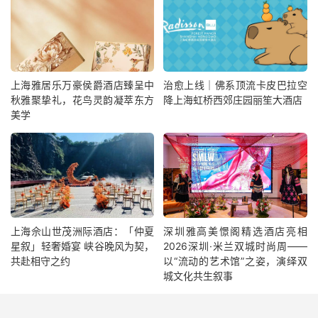
上海雅居乐万豪侯爵酒店臻呈中
治愈上线｜佛系顶流卡皮巴拉空
秋雅聚挚礼，花鸟灵韵凝萃东方
降上海虹桥西郊庄园丽笙大酒店
美学
上海佘山世茂洲际酒店：「仲夏
深圳雅高美憬阁精选酒店亮相
星叙」轻奢婚宴 峡谷晚风为契，
2026深圳·米兰双城时尚周——
共赴相守之约
以“流动的艺术馆”之姿，演绎双
城文化共生叙事