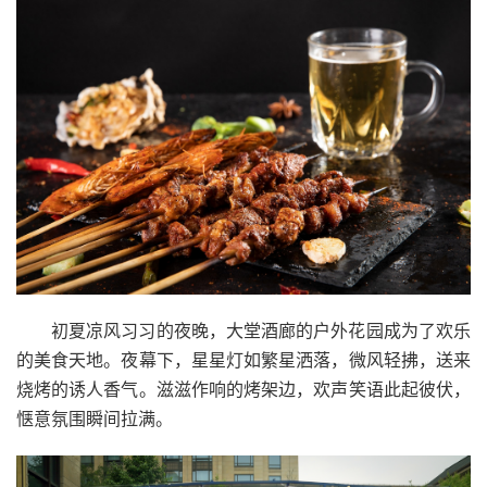
初夏凉风习习的夜晚，大堂酒廊的户外花园成为了欢乐
的美食天地。夜幕下，星星灯如繁星洒落，微风轻拂，送来
烧烤的诱人香气。滋滋作响的烤架边，欢声笑语此起彼伏，
惬意氛围瞬间拉满。