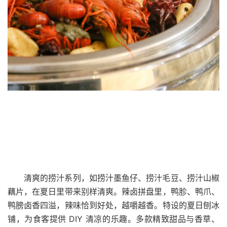
清爽的捞汁系列，如捞汁墨鱼仔、捞汁毛豆、捞汁山椒
藕片，在夏日里带来别样清爽。辣卤拼盘里，鸭胗、鸭爪、
鸭膀卤香四溢，辣味恰到好处，越嚼越香。特设的夏日刨冰
铺，为食客提供 DIY 清凉的乐趣。多款精致甜品与香草、