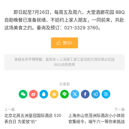
即日起至7月26日，每周五及周六，大堂酒廊花园 BBQ
自助晚餐已准备就绪，不妨约上家人朋友，一同前来，共赴
这场美食之约。垂询及预订：021-3329 3760。
赞(
0
)

未经允许不得转载：
最美食
»
上海建工浦江皇冠假日酒店推出花园
BBQ自助晚餐
分享到









上一篇
下一篇
北京北辰五洲皇冠国际酒店 520
上海佘山世茂洲际酒店小小体验
表白日 为爱放“价”
官集结令，端午六一等你来挑战