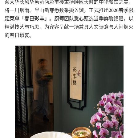
海大华长风华邑酒店彩丰楼秉持顺应天时的
中华
餐饮
之美
，
将一川烟雨、半山新芽悉数采撷入馔，正式推出
2026春季限
定菜单
「春巳彩丰」
。厨师团队悉心甄选当季鲜脆馈赠，以
精湛技艺与巧思，为宾客呈献一场兼具人文诗意与人间烟火
的春日
飨宴
。