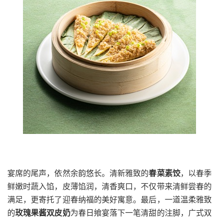
宴席的尾声，依然余韵悠长。清新雅致的
春菜素饺
，以春季
鲜嫩时蔬入馅，皮薄馅润，清香爽口，不仅带来清鲜尝春的
满足，更寄托了迎春纳福的美好寓意。最后，一道温柔雅致
的
玫瑰果酱双皮奶
为春日
飨宴
落下一笔清甜的注脚，广式双