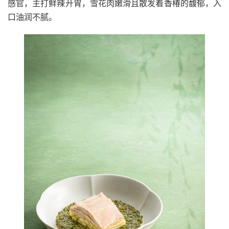
感官，主打鲜辣开胃，雪花肉嫩滑且散发着香椿的馥郁，入
口油润不腻。