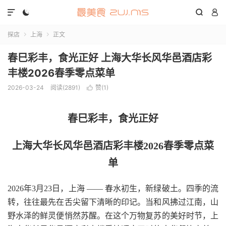




探店
上海
正文


春巳彩丰，食光正好 上海大华长风华邑酒店彩
丰楼2026春季零点菜单
2026-03-24
阅读(2891)
赞(
1
)

春巳彩丰，食光正好
上海大华长风华邑酒店彩丰楼202
6
春季零点菜
单
2026年3月23日，上海 —— 春水初生，新绿破土。四季的流
转，往往最先在舌尖留下清晰的印记。当和风拂过江南，山
野水泽的鲜灵便悄然苏醒。在这个万物复苏的美好时节，上