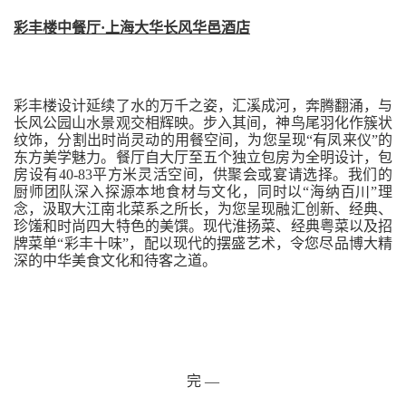
彩丰楼中餐厅
·上海大华长风华邑酒店
彩丰楼设计延续了水的万千之姿，汇溪成河，奔腾翻涌，与
长风公园山水景观交相辉映。步入其间，神鸟尾羽化作簇状
纹饰，分割出时尚灵动的用餐空间，为您呈现“有凤来仪”的
东方美学魅力。餐厅自大厅至五个独立包房为全明设计，包
房设有40-83平方米灵活空间，供聚会或宴请选择。我们的
厨师团队深入探源本地食材与文化，同时以“海纳百川”理
念，汲取大江南北菜系之所长，为您呈现融汇创新、经典、
珍馐和时尚四大特色的美馔。现代淮扬菜、经典粤菜以及招
牌菜单“彩丰十味”，配以现代的摆盛艺术，令您尽品博大精
深的中华美食文化和待客之道。
完 —