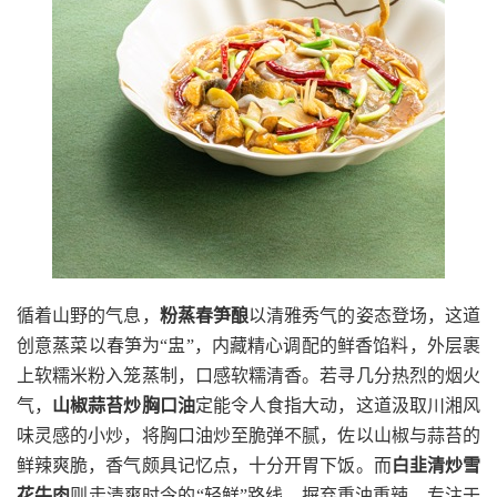
循着山野的气息，
粉蒸春笋酿
以清雅秀气的姿态登场，这道
创意蒸菜以春笋为“盅”，内藏精心调配的鲜香馅料，外层裹
上软糯米粉入笼蒸制，口感软糯清香。若寻几分热烈的烟
火
气，
山椒蒜苔炒胸口油
定能令人食指大动，这道汲取川湘风
味灵感的小炒，将胸口油炒至脆弹不腻，佐以山椒与蒜苔的
鲜辣爽脆，香气
颇
具记忆点，十分开胃下饭。而
白韭清炒雪
花牛肉
则走清爽时令的“轻鲜”路线，摒弃重油重辣，专注于