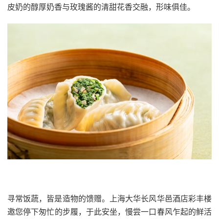
皮奶的醇厚奶香与玫瑰酱的清甜花香交融，形味俱佳。
寻常饭蔬，皆是造物的馈赠。上海大华长风华邑酒店彩丰楼
邀
您
停下匆忙的步履，于此安坐，慢尝一口春风乍起的鲜活