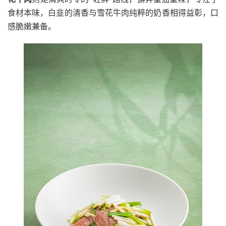
食材本味，白韭的清香与雪花牛肉纯粹的奶香相得益彰，口
感脆嫩兼备。