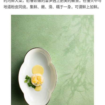
的河鲜大菜，初春娇嫩的雷笋遇上肥美的鳜鱼，在慢火中与
地道粉皮同烧，集鲜、嫩、滑、糯于一身，可谓鲜上加鲜。