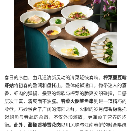
春日的序曲，由几道清新灵动的冷菜轻快奏响。
榨菜蚕豆呛
虾姑
将初春的盈润和盘托出，整体咸鲜适口，微带迷人的酒
香，虾肉的弹韧、蚕豆的绵软与榨菜的脆爽交织碰撞，口感
层次丰富，清爽而不油腻。
春菜火腿鲍鱼串
则是一道精巧的
冷盘，巧妙融合了广阔的海陆之鲜，火腿的岁月醇香稳稳托
起鲍鱼与春蔬的柔嫩，不仅外形雅致，更兼顾了营养的均
衡。此外，
酱椒香椿雪花肉
以川风味与江南春鲜的融合唤醒