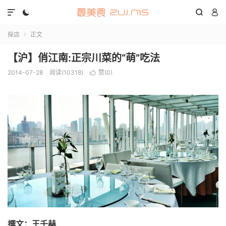




探店
正文

【沪】俏江南:正宗川菜的“萌”吃法
2014-07-28
阅读(10318)
赞(
0
)

撰文：王千赫