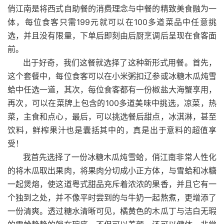
俏江南是将西式自助餐的消费理念与中餐的精致美食融为一
体，每位食客只需199元就可以在100多道菜品中任意挑
选，并且没有限量，下单后即刻由后厨烹调后呈现在食客面
前。
出于好奇，我们这餐就选择了这种新形式用餐。首先，
这个套餐中，每位食客可以在小米粥扣辽参或冰糖木瓜炖雪
蛤中任选一道，其次，每位食客都有一份椒盐大海蟹享用，
再次，可以在菜牌上包含的100多道美味中挑选，凉菜，热
菜，主食和点心，最后，可以挑选餐后甜点，冰淇淋，甚至
饮料，鲜榨果汁也是囊括其中的，真是出于意料的超值享
受！
我首先选择了一份冰糖木瓜炖雪蛤，俏江南非常人性化
的将木瓜取出果肉，将果肉分切成小正方体，与雪蛤和冰糖
一起煲熔，使这道粤式甜品充斥着浓浓的果香，并且它有一
个独到之处，并不像平时尝到的与牛奶一起熬煮，更增添了
一份清爽。透过糖水清晰可见，橘黄色的木瓜丁与洁白无瑕