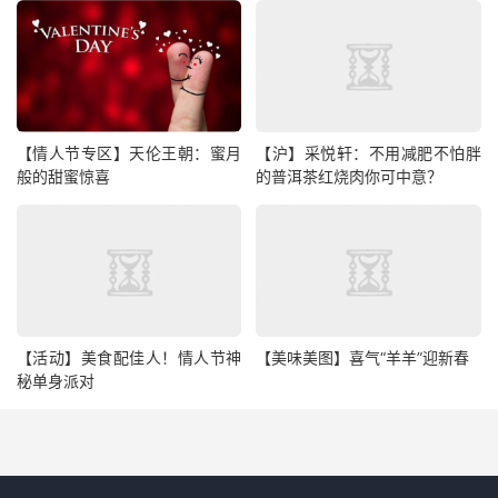
【情人节专区】天伦王朝：蜜月
【沪】采悦轩：不用减肥不怕胖
般的甜蜜惊喜
的普洱茶红烧肉你可中意？
【活动】美食配佳人！情人节神
【美味美图】喜气“羊羊”迎新春
秘单身派对