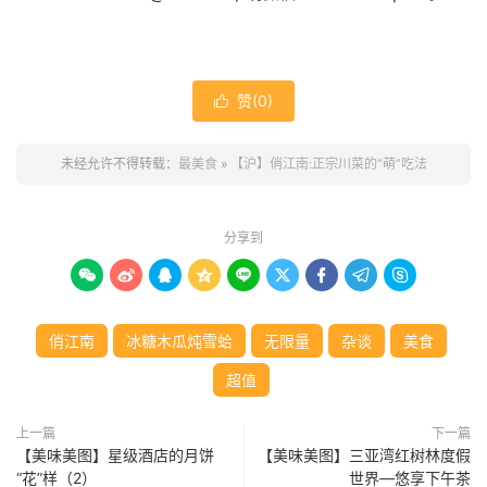
赞(
0
)

未经允许不得转载：
最美食
»
【沪】俏江南:正宗川菜的“萌”吃法
分享到









俏江南
冰糖木瓜炖雪蛤
无限量
杂谈
美食
超值
上一篇
下一篇
【美味美图】星级酒店的月饼
【美味美图】三亚湾红树林度假
“花”样（2）
世界—悠享下午茶