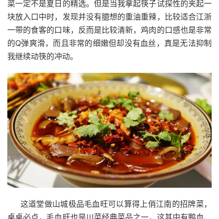
菜一定不是夏日的精选。但是当我拿起筷子试探性的夹起一
块放入口中时，发现并没有臆想的重油重辣，比较适合江浙
一带的食客的口味，反而是比较清新，鸡肉的口感也是非常
的Q弹爽滑，而且非常的细嫩但却没有血丝，真是无法抑制
我继续动筷的冲动。
这道堂做山城极品毛血旺可以算得上俏江南的招牌菜，
桌桌必点，毛血旺也是川菜经典菜品之一，这其中有鸭血、