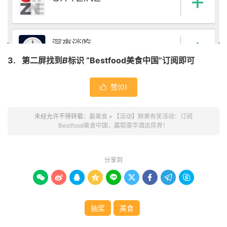
3.
第二屏找到
B
标识
“Bestfood
美食中国
”
订阅即可
赞(
0
)

未经允许不得转载：
最美食
»
【活动】鲜果有奖活动：订阅
Bestfood美食中国，赢取豪华酒店房券！
分享到









抽奖
美食