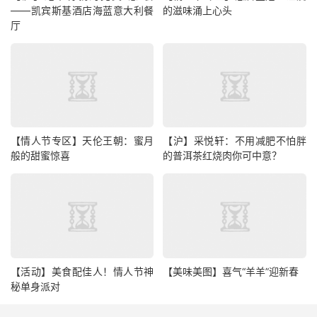
——凯宾斯基酒店海蓝意大利餐
的滋味涌上心头
厅
【情人节专区】天伦王朝：蜜月
【沪】采悦轩：不用减肥不怕胖
般的甜蜜惊喜
的普洱茶红烧肉你可中意？
【活动】美食配佳人！情人节神
【美味美图】喜气“羊羊”迎新春
秘单身派对