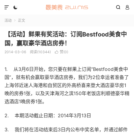




活动
正文

【活动】鲜果有奖活动：订阅Bestfood美食中
国，赢取豪华酒店房券！
2014-03-06
阅读(10344)
赞(
0
)

1.
从
3
月
6
日开始，您只要在鲜果上订阅“
Bestfood
美食中
国”，就有机会赢取豪华酒店房券，我们为
2
位幸运者准备了
上海邻近迷人海港和自贸区的外高桥喜来登大酒店豪华房
1
晚的房券
1
张，以及天津海河之滨
150
年老饭店利顺德豪华精
选酒店
1
晚房券
1
张。
2.
本期活动截止日期：
2014
年
3
月
13
日
3.
我们将在活动结束后
3
日内公布中奖名单，并通过邮件