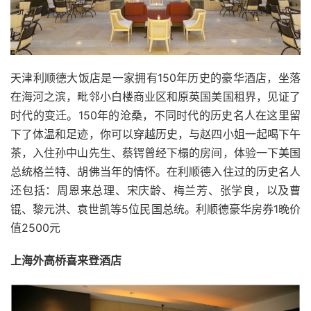
天津利顺德大饭店是一家拥有
150
年历史的豪华酒店，坐落
在海河之滨，毗邻小白楼商业区和原英国美国租界，见证了
时代的变迁。
150
年的沧桑，不同时代的历史名人在这里留
下了体温和足迹，你可以穿越历史，与赵四小姐一起喝下午
茶，入住孙中山先生、蔡锷曾经下榻的房间，体验一下美国
总统格兰特、胡佛当年的情怀。在利顺德入住过的历史名人
还包括：周恩来总理、宋庆龄、梅兰芳、张学良，以及曹
锟、黎元洪、袁世凯等
5
位民国总统。利顺德豪华房券
1
晚价
值
2500
元
上海外高桥喜来登酒店